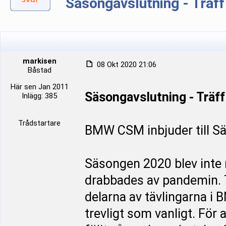
Säsongavslutning - Träff
markisen
08 Okt 2020 21:06
Båstad
Här sen Jan 2011
Säsongavslutning - Träff
Inlägg: 385
Trådstartare
BMW CSM inbjuder till S
Säsongen 2020 blev inte r
drabbades av pandemin. 
delarna av tävlingarna i B
trevligt som vanligt. För 