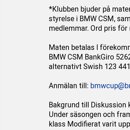
*Klubben bjuder på mate
styrelse i BMW CSM, sam
medlemmar. Ord pris för 
Maten betalas I förekomma
BMW CSM BankGiro 526
alternativt Swish 123 44
Anmälan till:
bmwcup@b
Bakgrund till Diskussion k
Under säsongen och framf
klass Modifierat varit up