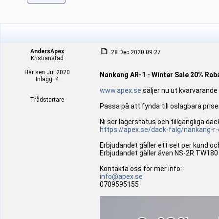
AndersApex
28 Dec 2020 09:27
Kristianstad
Här sen Jul 2020
Nankang AR-1 - Winter Sale 20% Rab
Inlägg: 4
www.apex.se
säljer nu ut kvarvarande
Trådstartare
Passa på att fynda till oslagbara pr
Ni ser lagerstatus och tillgängliga däc
https://apex.se/dack-falg/nankang-r-
Erbjudandet gäller ett set per kund oc
Erbjudandet gäller även NS-2R TW180
Kontakta oss för mer info:
info@apex.se
0709595155