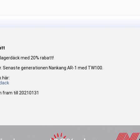
att
 lagerdäck med 20% rabatt!
iser. Senaste generationen Nankang AR-1 med TW100.
k här:
dack
h fram till 20210131