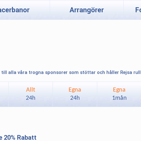
acerbanor
Arrangörer
F
 till alla våra trogna sponsorer som stöttar och håller Rejsa rul
Allt
Egna
Egna
24h
24h
1mån
e 20% Rabatt