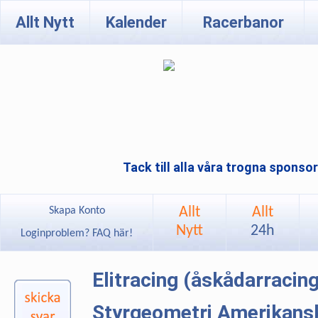
Allt Nytt
Kalender
Racerbanor
Tack till alla våra trogna sponso
Allt
Allt
Skapa Konto
Nytt
24h
Loginproblem? FAQ här!
Elitracing (åskådarracin
Styrgeometri Amerikansk