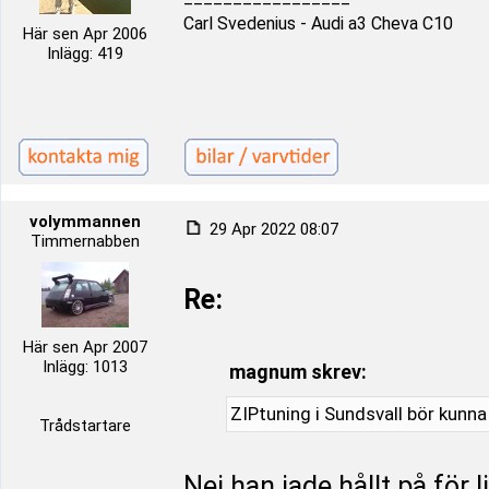
Carl Svedenius - Audi a3 Cheva C10
Här sen Apr 2006
Inlägg: 419
volymmannen
29 Apr 2022 08:07
Timmernabben
Re:
Här sen Apr 2007
Inlägg: 1013
magnum skrev:
ZIPtuning i Sundsvall bör kunna
Trådstartare
Nej han jade hållt på för