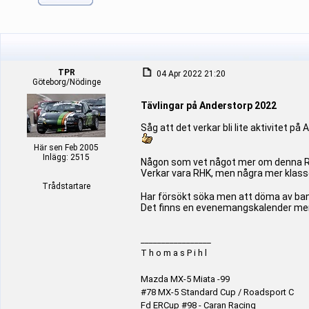
TPR
04 Apr 2022 21:20
Göteborg/Nödinge
Tävlingar på Anderstorp 2022
Såg att det verkar bli lite aktivitet 
Här sen Feb 2005
Inlägg: 2515
Någon som vet något mer om denna R
Verkar vara RHK, men några mer klass
Trådstartare
Har försökt söka men att döma av ban
Det finns en evenemangskalender men d
_________________
T h o m a s P i h l
Mazda MX-5 Miata -99
#78 MX-5 Standard Cup / Roadsport C
Fd ERCup #98 - Caran Racing