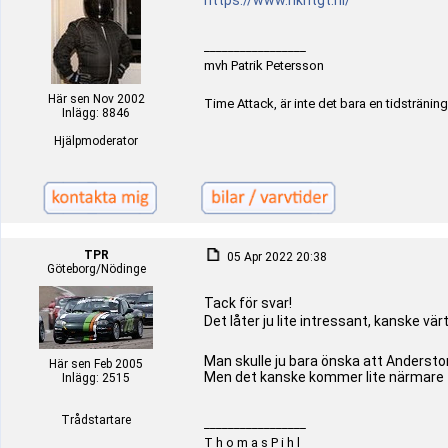
https://www.nkhtgt.nl/
_________________
mvh Patrik Petersson
Här sen Nov 2002
Time Attack, är inte det bara en tidstränin
Inlägg: 8846
Hjälpmoderator
TPR
05 Apr 2022 20:38
Göteborg/Nödinge
Tack för svar!
Det låter ju lite intressant, kanske vär
Man skulle ju bara önska att Andersto
Här sen Feb 2005
Men det kanske kommer lite närmare t
Inlägg: 2515
Trådstartare
_________________
T h o m a s P i h l