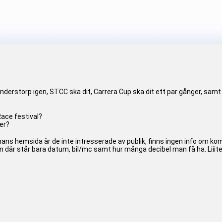
på Anderstorp igen, STCC ska dit, Carrera Cup ska dit ett par gånger, sa
ace festival?
er?
ans hemsida är de inte intresserade av publik, finns ingen info om 
är står bara datum, bil/mc samt hur många decibel man få ha. Liiite m