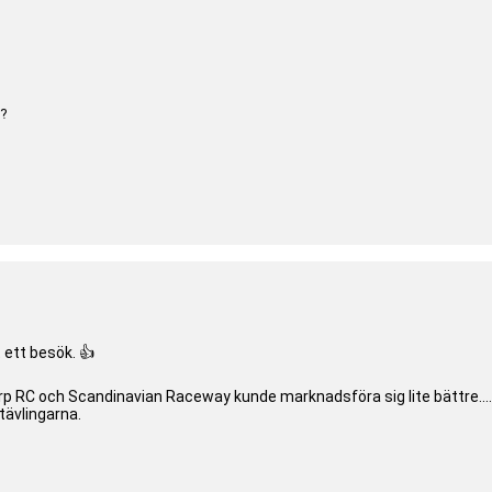
g?
t ett besök. 👍
rp RC och Scandinavian Raceway kunde marknadsföra sig lite bättre...
ävlingarna.