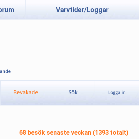
orum
Varvtider/Loggar
lande
Bevakade
Sök
Logga in
68 besök senaste veckan (1393 totalt)