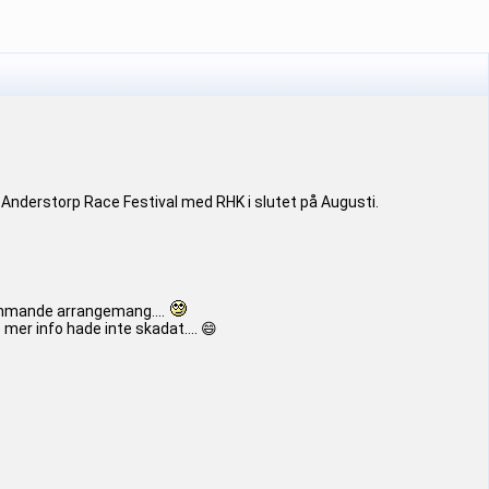
mt Anderstorp Race Festival med RHK i slutet på Augusti.
kommande arrangemang....
er info hade inte skadat.... 😄