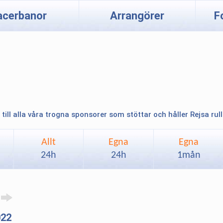
acerbanor
Arrangörer
F
 till alla våra trogna sponsorer som stöttar och håller Rejsa rul
Allt
Egna
Egna
24h
24h
1mån
022