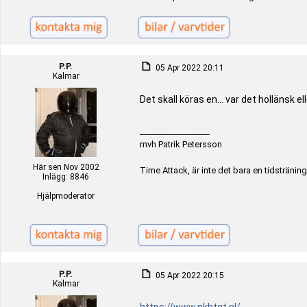
P.P.
05 Apr 2022 20:11
Kalmar
Det skall köras en... var det hollänsk e
_________________
mvh Patrik Petersson
Här sen Nov 2002
Time Attack, är inte det bara en tidstränin
Inlägg: 8846
Hjälpmoderator
P.P.
05 Apr 2022 20:15
Kalmar