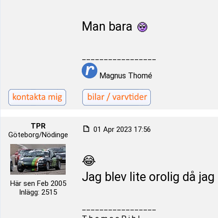
Man bara
_________________
Magnus Thomé
TPR
01 Apr 2023 17:56
Göteborg/Nödinge
😂
Jag blev lite orolig då jag
Här sen Feb 2005
Inlägg: 2515
_________________