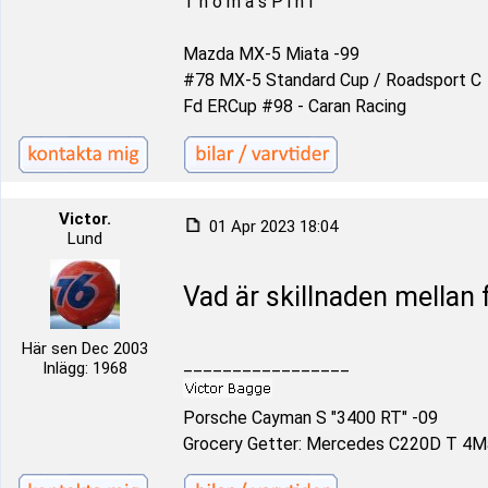
T h o m a s P i h l
Mazda MX-5 Miata -99
#78 MX-5 Standard Cup / Roadsport C
Fd ERCup #98 - Caran Racing
Victor.
01 Apr 2023 18:04
Lund
Vad är skillnaden mellan 
Här sen Dec 2003
_________________
Inlägg: 1968
Porsche Cayman S "3400 RT" -09
Grocery Getter: Mercedes C220D T 4Ma