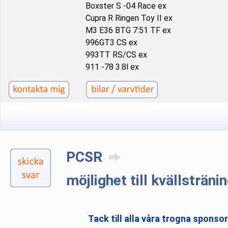
Boxster S -04 Race ex
Cupra R Ringen Toy II ex
M3 E36 BTG 7:51 TF ex
996GT3 CS ex
993TT RS/CS ex
911 -78 3.8l ex
PCSR
möjlighet till kvällsträn
Tack till alla våra trogna sponso