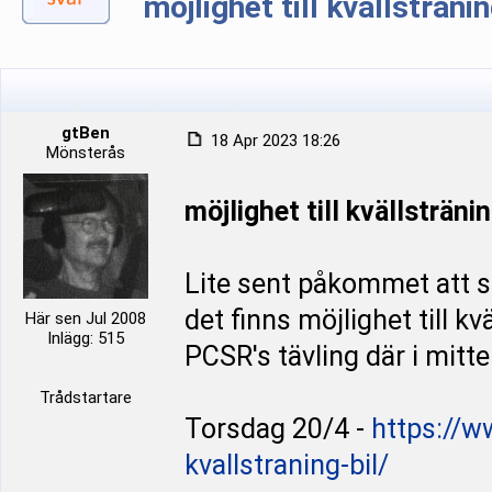
möjlighet till kvällsträn
gtBen
18 Apr 2023 18:26
Mönsterås
möjlighet till kvällsträn
Lite sent påkommet att s
det finns möjlighet till k
Här sen Jul 2008
Inlägg: 515
PCSR's tävling där i mitt
Trådstartare
Torsdag 20/4 -
https://
kvallstraning-bil/