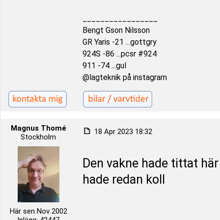
_________________
Bengt Gson Nilsson
GR Yaris -21 ...gottgry
924S -86 ...pcsr #924
911 -74 ...gul
@lagteknik på instagram
Magnus Thomé
18 Apr 2023 18:32
Stockholm
Den vakne hade tittat här
hade redan koll
Här sen Nov 2002