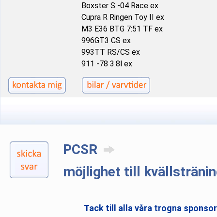
Boxster S -04 Race ex
Cupra R Ringen Toy II ex
M3 E36 BTG 7:51 TF ex
996GT3 CS ex
993TT RS/CS ex
911 -78 3.8l ex
PCSR
möjlighet till kvällsträn
Tack till alla våra trogna sponso