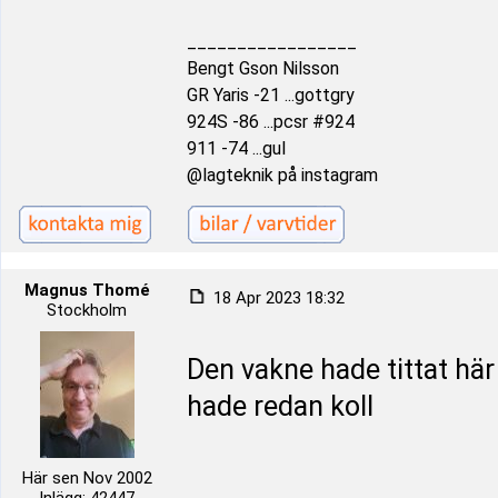
_________________
Bengt Gson Nilsson
GR Yaris -21 ...gottgry
924S -86 ...pcsr #924
911 -74 ...gul
@lagteknik på instagram
Magnus Thomé
18 Apr 2023 18:32
Stockholm
Den vakne hade tittat här
hade redan koll
Här sen Nov 2002