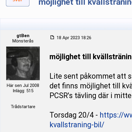
möjlighet till kvällsträn
gtBen
18 Apr 2023 18:26
Mönsterås
möjlighet till kvällsträn
Lite sent påkommet att s
det finns möjlighet till k
Här sen Jul 2008
Inlägg: 515
PCSR's tävling där i mitt
Trådstartare
Torsdag 20/4 -
https://
kvallstraning-bil/