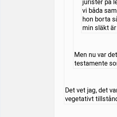
jurister på l
vi båda samt
hon borta så
min släkt är 
Men nu var det
testamente som
Det vet jag, det v
vegetativt tillstånd