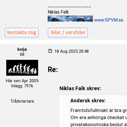
_________________
Niklas Falk
www.SPVM.se
kolja
18 Aug 2025 20:48
08
Re:
Här sen Apr 2005
Inlägg: 7976
Niklas Falk skrev:
Andersk skrev:
Trådstartare
Framtidsfullmakt är bra gr
Om era anhöriga checkat u
privatekonomiska beslut ä