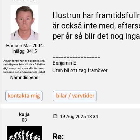
Hustrun har framtidsfullm
är också inte med, efters
per år så blir det nog ing
Här sen Mar 2004
Inlägg: 3415
_________________
Benjamin E
Utan bil ett tag framöver
Namndispens
kolja
19 Aug 2025 13:34
08
Re: