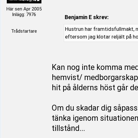
Här sen Apr 2005
Inlägg: 7976
Benjamin E skrev:
Hustrun har framtidsfullmakt, m
Trådstartare
eftersom jag klotar reljält på h
Kan nog inte komma med
hemvist/ medborgarskap i
hit på ålderns höst går d
Om du skadar dig såpass 
tänka igenom situationen f
tillstånd...