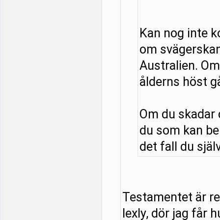
Kan nog inte 
om svägerskan
Australien. Om 
ålderns höst g
Om du skadar d
du som kan be
det fall du själ
Testamentet är red
lexly, dör jag får 