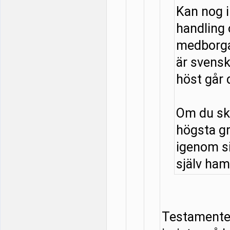
Kan nog 
handling
medborga
är svensk
höst går 
Om du ska
högsta g
igenom si
själv hamn
Testamentet