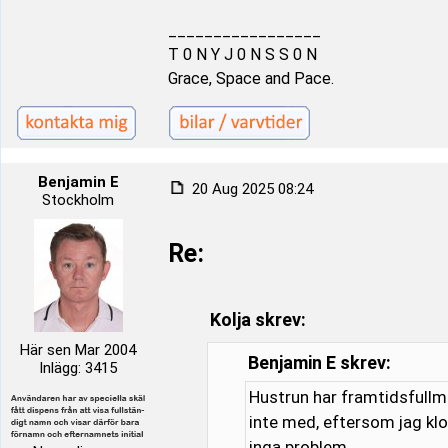
_________________
T 0 N Y J 0 N S S 0 N
Grace, Space and Pace.
Benjamin E
20 Aug 2025 08:24
Stockholm
Re:
Kolja skrev:
Här sen Mar 2004
Benjamin E skrev:
Inlägg: 3415
Hustrun har framtidsfullma
inte med, eftersom jag klot
inga problem.