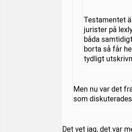
Testamentet är
jurister på lexl
båda samtidigt 
borta så får he
tydligt utskrivn
Men nu var det fr
som diskuterades. 
Det vet jag, det var m