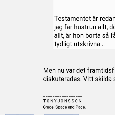
Testamentet är redan s
jag får hustrun allt, 
allt, är hon borta så f
tydligt utskrivna...
Men nu var det framtids
diskuterades. Vitt skilda 
_________________
T 0 N Y J 0 N S S 0 N
Grace, Space and Pace.