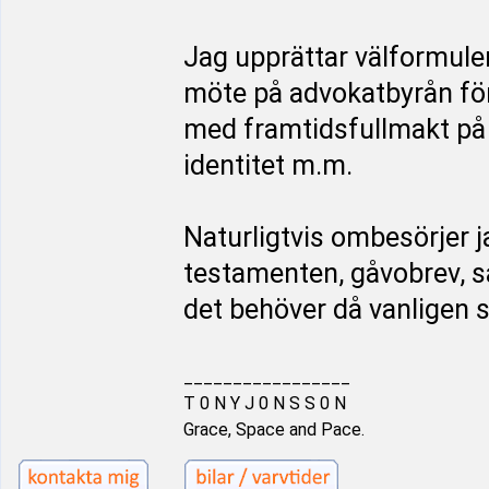
Jag upprättar välformule
möte på advokatbyrån för
med framtidsfullmakt på 
identitet m.m.
Naturligtvis ombesörjer j
testamenten, gåvobrev, 
det behöver då vanligen 
_________________
T 0 N Y J 0 N S S 0 N
Grace, Space and Pace.