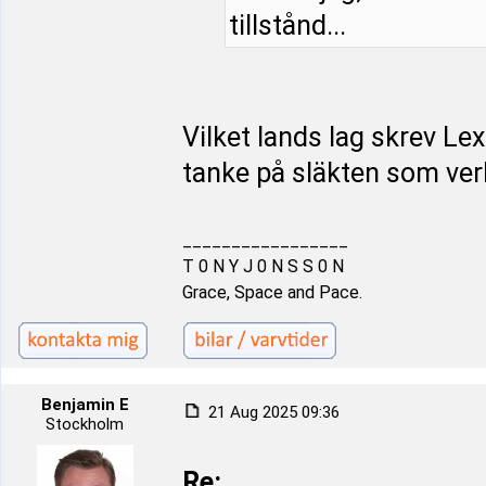
tillstånd...
Vilket lands lag skrev Le
tanke på släkten som ver
_________________
T 0 N Y J 0 N S S 0 N
Grace, Space and Pace.
Benjamin E
21 Aug 2025 09:36
Stockholm
Re: