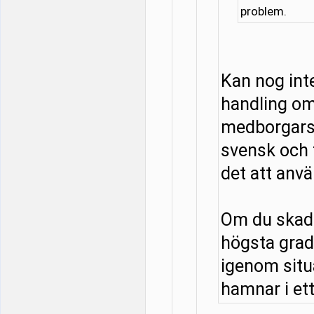
problem.
Kan nog in
handling om
medborgarsk
svensk och f
det att anv
Om du skadar
högsta grad
igenom situa
hamnar i ett 