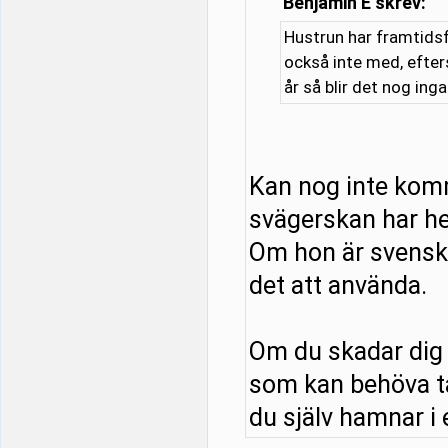
Benjamin E skrev:
Hustrun har framtidsf
också inte med, efter
år så blir det nog ing
Kan nog inte kom
svägerskan har he
Om hon är svensk o
det att använda.
Om du skadar dig 
som kan behöva tä
du själv hamnar i e