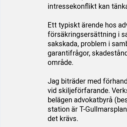
intressekonflikt kan tänk
Ett typiskt ärende hos a
försäkringsersättning i 
sakskada, problem i sam
garantifrågor, skadestån
område.
Jag biträder med förhand
vid skiljeförfarande. Ve
belägen advokatbyrå (be
station är T-Gullmarsplan
det krävs.