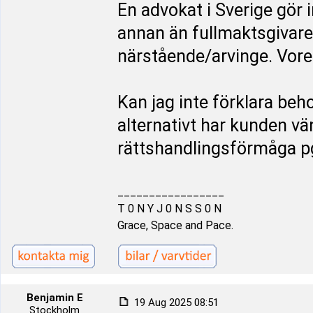
En advokat i Sverige gör 
annan än fullmaktsgivare
närstående/arvinge. Vore 
Kan jag inte förklara beh
alternativt har kunden vän
rättshandlingsförmåga p
_________________
T 0 N Y J 0 N S S 0 N
Grace, Space and Pace.
Benjamin E
19 Aug 2025 08:51
Stockholm