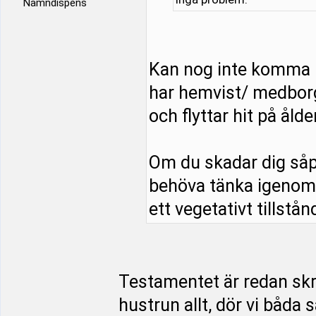
Namndispens
Kan nog inte komma 
har hemvist/ medborg
och flyttar hit på åld
Om du skadar dig såp
behöva tänka igenom s
ett vegetativt tillstånd
Testamentet är redan skriv
hustrun allt, dör vi båda 