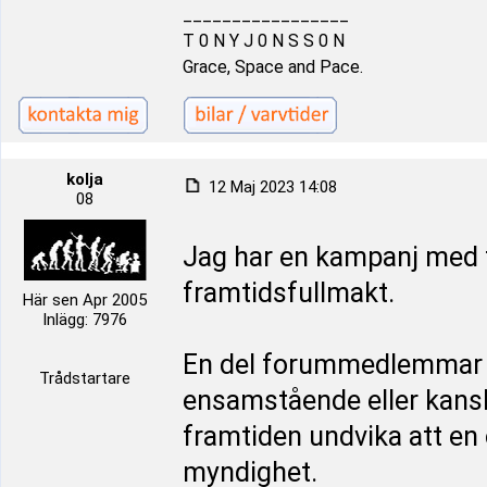
_________________
T 0 N Y J 0 N S S 0 N
Grace, Space and Pace.
kolja
12 Maj 2023 14:08
08
Jag har en kampanj med f
framtidsfullmakt.
Här sen Apr 2005
Inlägg: 7976
En del forummedlemmar m
Trådstartare
ensamstående eller kansk
framtiden undvika att e
myndighet.