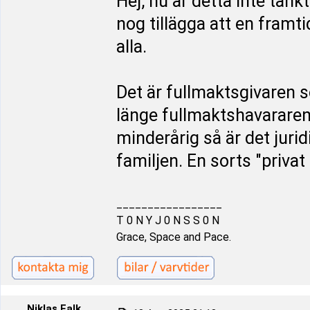
Hej, nu är detta inte tän
nog tillägga att en framt
alla.
Det är fullmaktsgivaren 
länge fullmaktshavararen
minderårig så är det juri
familjen. En sorts "priva
_________________
T 0 N Y J 0 N S S 0 N
Grace, Space and Pace.
Niklas Falk