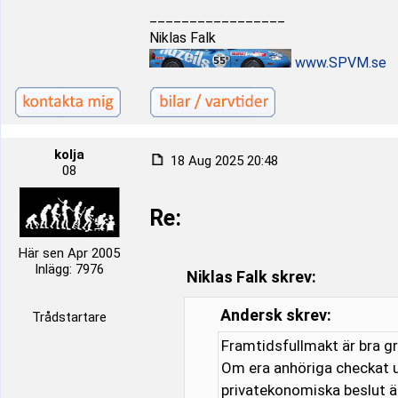
_________________
Niklas Falk
www.SPVM.se
kolja
18 Aug 2025 20:48
08
Re:
Här sen Apr 2005
Inlägg: 7976
Niklas Falk skrev:
Andersk skrev:
Trådstartare
Framtidsfullmakt är bra gr
Om era anhöriga checkat u
privatekonomiska beslut ä