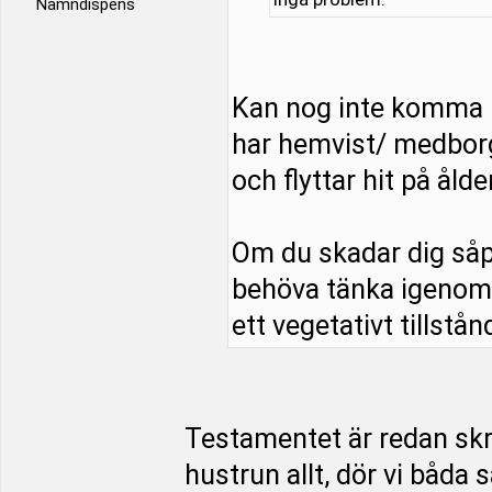
Namndispens
Kan nog inte komma 
har hemvist/ medborg
och flyttar hit på åld
Om du skadar dig såp
behöva tänka igenom s
ett vegetativt tillstånd
Testamentet är redan skriv
hustrun allt, dör vi båda 