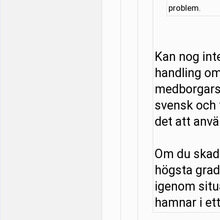
problem.
Kan nog in
handling om
medborgarsk
svensk och f
det att anv
Om du skadar
högsta grad
igenom situa
hamnar i ett 