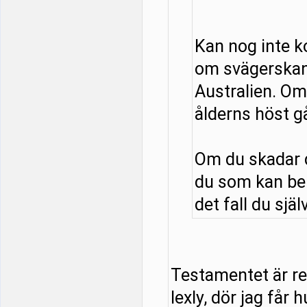
Kan nog inte 
om svägerskan
Australien. Om 
ålderns höst g
Om du skadar d
du som kan be
det fall du själ
Testamentet är red
lexly, dör jag får 