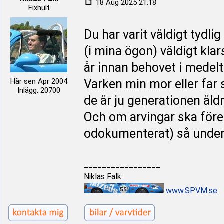
18 Aug 2025 21:18
Fixhult
Du har varit väldigt tydl
(i mina ögon) väldigt kla
år innan behovet i medelt
Här sen Apr 2004
Varken min mor eller far 
Inlägg: 20700
de är ju generationen äldr
Och om arvingar ska föres
odokumenterat) så under
_________________
Niklas Falk
www.SPVM.se