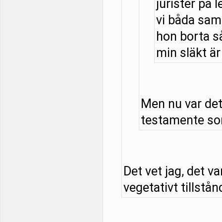
jurister på l
vi båda samt
hon borta så
min släkt är 
Men nu var det
testamente som
Det vet jag, det v
vegetativt tillstånd