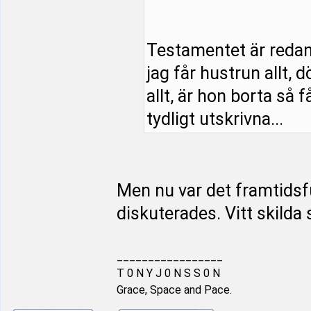
Testamentet är redan s
jag får hustrun allt, 
allt, är hon borta så f
tydligt utskrivna...
Men nu var det framtids
diskuterades. Vitt skilda 
_________________
T 0 N Y J 0 N S S 0 N
Grace, Space and Pace.