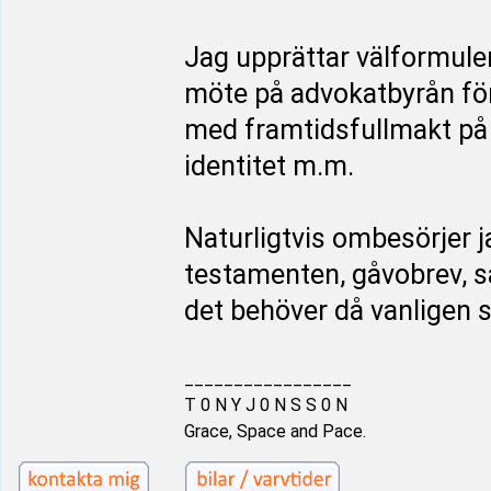
Jag upprättar välformule
möte på advokatbyrån för
med framtidsfullmakt på 
identitet m.m.
Naturligtvis ombesörjer j
testamenten, gåvobrev, 
det behöver då vanligen 
_________________
T 0 N Y J 0 N S S 0 N
Grace, Space and Pace.