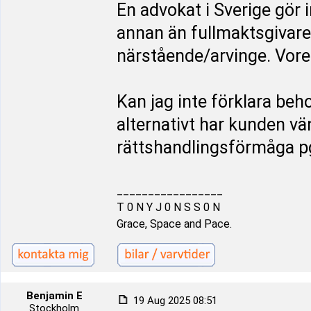
En advokat i Sverige gör 
annan än fullmaktsgivare
närstående/arvinge. Vore 
Kan jag inte förklara beh
alternativt har kunden vän
rättshandlingsförmåga p
_________________
T 0 N Y J 0 N S S 0 N
Grace, Space and Pace.
Benjamin E
19 Aug 2025 08:51
Stockholm