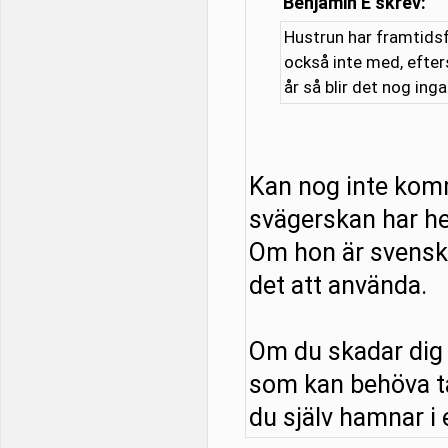
Benjamin E skrev:
Hustrun har framtidsf
också inte med, efter
år så blir det nog ing
Kan nog inte kom
svägerskan har he
Om hon är svensk o
det att använda.
Om du skadar dig 
som kan behöva tä
du själv hamnar i e