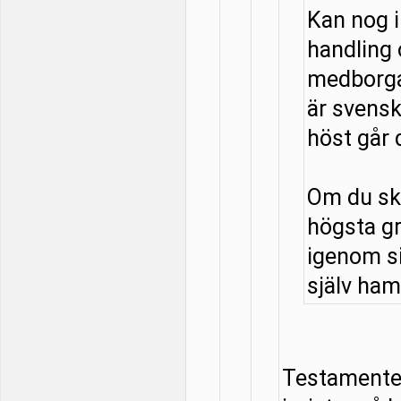
Kan nog 
handling
medborga
är svensk
höst går 
Om du ska
högsta g
igenom si
själv hamn
Testamentet