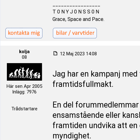
_________________
T 0 N Y J 0 N S S 0 N
Grace, Space and Pace.
kolja
12 Maj 2023 14:08
08
Jag har en kampanj med f
framtidsfullmakt.
Här sen Apr 2005
Inlägg: 7976
En del forummedlemmar m
Trådstartare
ensamstående eller kansk
framtiden undvika att e
myndighet.