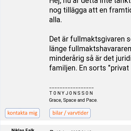
Hej, nu är detta inte tän
nog tillägga att en framt
alla.
Det är fullmaktsgivaren 
länge fullmaktshavararen
minderårig så är det juri
familjen. En sorts "priva
_________________
T 0 N Y J 0 N S S 0 N
Grace, Space and Pace.
Niklas Falk