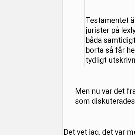
Testamentet är
jurister på lexl
båda samtidigt 
borta så får he
tydligt utskrivn
Men nu var det fr
som diskuterades. 
Det vet jag, det var m