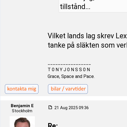
tillstånd...
Vilket lands lag skrev Le
tanke på släkten som ver
_________________
T 0 N Y J 0 N S S 0 N
Grace, Space and Pace.
Benjamin E
21 Aug 2025 09:36
Stockholm
Re: