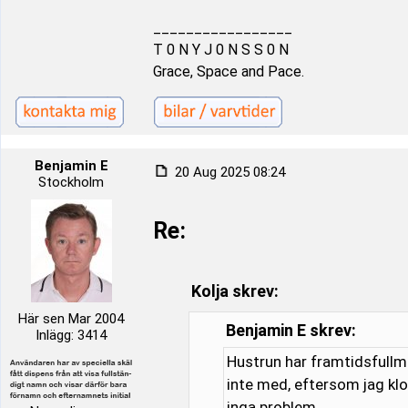
_________________
T 0 N Y J 0 N S S 0 N
Grace, Space and Pace.
Benjamin E
20 Aug 2025 08:24
Stockholm
Re:
Kolja skrev:
Här sen Mar 2004
Benjamin E skrev:
Inlägg: 3414
Hustrun har framtidsfullma
inte med, eftersom jag klot
inga problem.