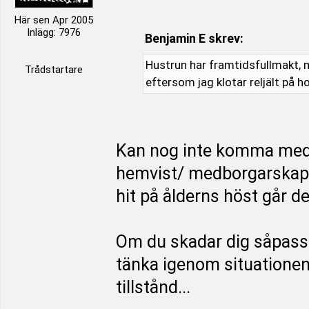
Här sen Apr 2005
Inlägg: 7976
Benjamin E skrev:
Hustrun har framtidsfullmakt, m
Trådstartare
eftersom jag klotar reljält på h
Kan nog inte komma med
hemvist/ medborgarskap i
hit på ålderns höst går d
Om du skadar dig såpass 
tänka igenom situationen f
tillstånd...