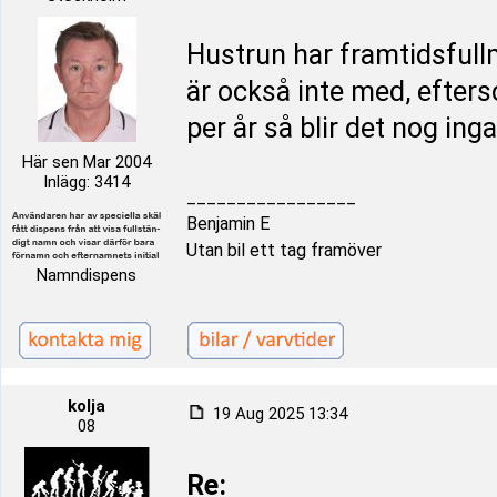
Hustrun har framtidsfullm
är också inte med, efters
per år så blir det nog ing
Här sen Mar 2004
Inlägg: 3414
_________________
Benjamin E
Utan bil ett tag framöver
Namndispens
kolja
19 Aug 2025 13:34
08
Re: