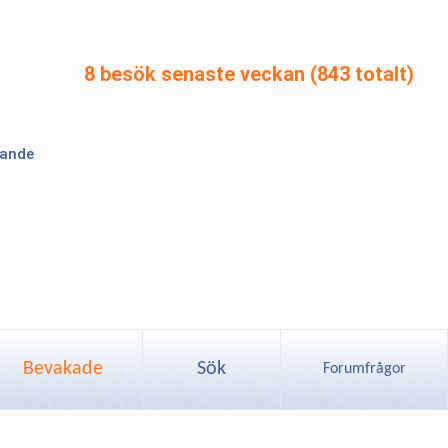
8 besök senaste veckan (843 totalt)
lande
Bevakade
Sök
Forumfrågor