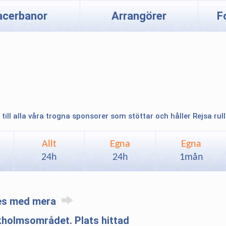
acerbanor
Arrangörer
F
 till alla våra trogna sponsorer som stöttar och håller Rejsa rul
Allt
Egna
Egna
24h
24h
1mån
res med mera
kholmsområdet. Plats hittad