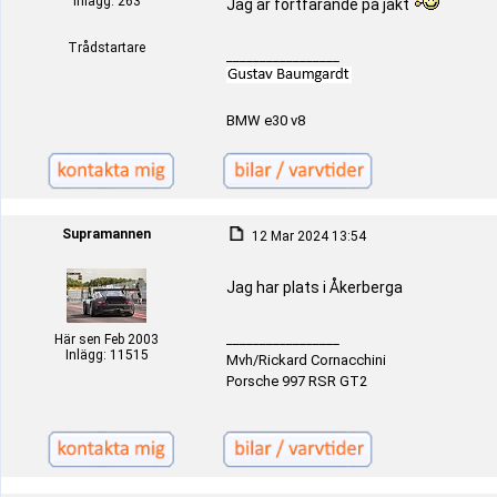
Inlägg: 263
Jag är fortfarande på jakt
Trådstartare
_________________
BMW e30 v8
Supramannen
12 Mar 2024 13:54
Jag har plats i Åkerberga
_________________
Här sen Feb 2003
Inlägg: 11515
Mvh/Rickard Cornacchini
Porsche 997 RSR GT2