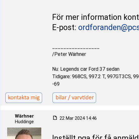
För mer information kon
E-post:
ordforanden@pcs
_________________
/Peter Wärhner
Nu: Legends car Ford 37 sedan
Tidigare: 968CS, 997.2 T, 997GT3CS, 9
-69
Wärhner
22 Mar 2024 14:46
Huddinge
Inställt pga för få anmäld