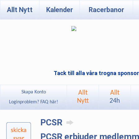
Allt Nytt
Kalender
Racerbanor
Tack till alla våra trogna sponso
Allt
Allt
Skapa Konto
Nytt
24h
Loginproblem? FAQ här!
PCSR
PCSR erbjuder medlemmar