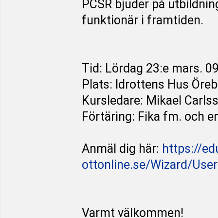
PCSR bjuder på utbildnin
funktionär i framtiden.
Tid: Lördag 23:e mars. 09
Plats: Idrottens Hus Öreb
Kursledare: Mikael Carls
Förtäring: Fika fm. och e
Anmäl dig här:
https://ed
ottonline.se/Wizard/UserReg
Varmt välkommen!