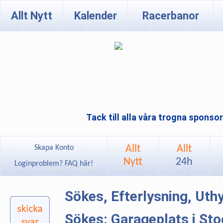
Allt Nytt
Kalender
Racerbanor
Tack till alla våra trogna sponso
Allt
Allt
Skapa Konto
Nytt
24h
Loginproblem? FAQ här!
Sökes, Efterlysning, Ut
Sökes: Garageplats i St