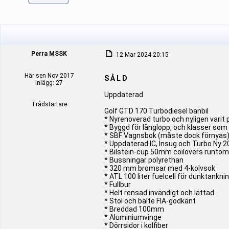
Perra MSSK
12 Mar 2024 20:15
Här sen Nov 2017
S Å L D
Inlägg: 27
Uppdaterad
Trådstartare
Golf GTD 170 Turbodiesel banbil
* Nyrenoverad turbo och nyligen varit 
* Byggd för långlopp, och klasser s
* SBF Vagnsbok (måste dock förnyas
* Uppdaterad IC, Insug och Turbo Ny 
* Bilstein-cup 50mm coilovers runtom
* Bussningar polyrethan
* 320 mm bromsar med 4-kolvsok
* ATL 100 liter fuelcell för dunktanknin
* Fullbur
* Helt rensad invändigt och lättad
* Stol och bälte FIA-godkänt
* Breddad 100mm
* Aluminiumvinge
* Dörrsidor i kolfiber