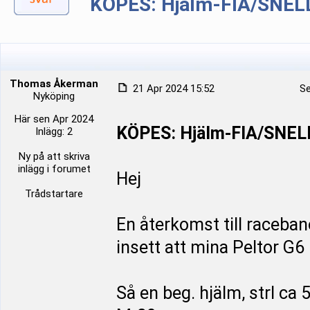
KÖPES: Hjälm-FIA/SNELL
Thomas Åkerman
21 Apr 2024 15:52
Se
Nyköping
Här sen Apr 2024
KÖPES: Hjälm-FIA/SNELL
Inlägg: 2
Ny på att skriva
inlägg i forumet
Hej
Trådstartare
En återkomst till raceban
insett att mina Peltor G6 
Så en beg. hjälm, strl ca