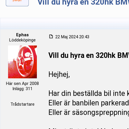
Vill du hyra en 320hk B
Ephas
22 Maj 2024 20:43
Löddeköpinge
Vill du hyra en 320hk B
Hejhej,
Här sen Apr 2008
Inlägg: 311
Har din beställda bil int
Eller är banbilen parkera
Trådstartare
Eller är säsongspreppning