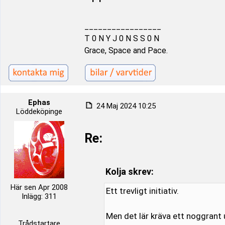
_________________
T 0 N Y J 0 N S S 0 N
Grace, Space and Pace.
Ephas
24 Maj 2024 10:25
Löddeköpinge
Re:
Kolja skrev:
Här sen Apr 2008
Ett trevligt initiativ.
Inlägg: 311
Men det lär kräva ett noggrant 
Trådstartare