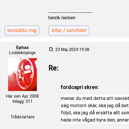
_________________
henrik nielsen
Ephas
23 Maj 2024 19:38
Löddeköpinge
Re:
fordcapri skrev:
Här sen Apr 2008
menar du med detta att oavsett
Inlägg: 311
säg motorn skär, ska jag då beta
följd, ska jag då ersätta allt so
Trådstartare
hade inte vågad hyra den, annar