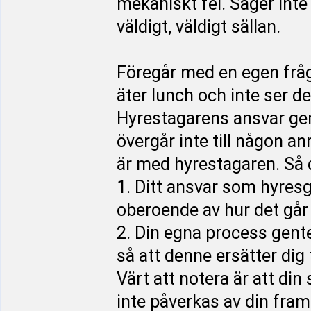
mekaniskt fel. Säger inte
väldigt, väldigt sällan.
Föregår med en egen fråga
äter lunch och inte ser d
Hyrestagarens ansvar ge
övergår inte till någon an
är med hyrestagaren. Så d
1. Ditt ansvar som hyres
oberoende av hur det går
2. Din egna process gent
så att denne ersätter dig 
Värt att notera är att di
inte påverkas av din fra