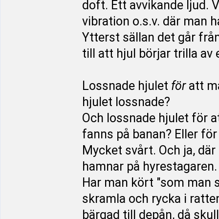
doft. Ett avvikande ljud
vibration o.s.v. där man h
Ytterst sällan det går frå
till att hjul börjar trilla 
Lossnade hjulet
för
att m
hjulet lossnade?
Och lossnade hjulet för 
fanns på banan? Eller för
Mycket svårt. Och ja, där
hamnar på hyrestagaren.
Har man kört "som man ska
skramla och rycka i ratt
bärgad till depån, då sku