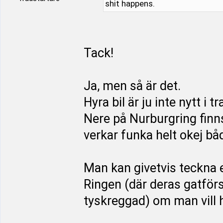
shit happens.
Tack!
Ja, men så är det.
Hyra bil är ju inte nytt 
Nere på Nurburgring finns
verkar funka helt okej bå
Man kan givetvis teckna e
Ringen (där deras gatförsä
tyskreggad) om man vill h