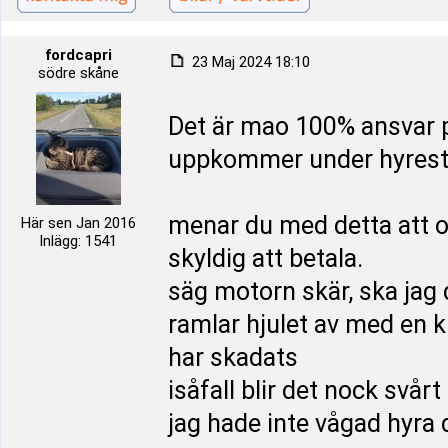
fordcapri
23 Maj 2024 18:10
södre skåne
Det är mao 100% ansvar p
uppkommer under hyrest
menar du med detta att o
Här sen Jan 2016
Inlägg: 1541
skyldig att betala.
säg motorn skär, ska jag 
ramlar hjulet av med en kr
har skadats
isåfall blir det nock svårt
jag hade inte vågad hyra 