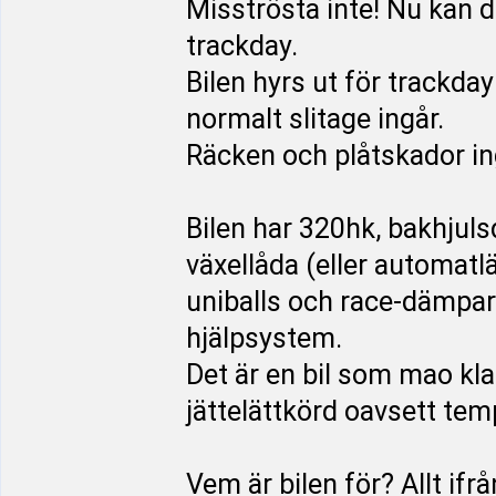
Misströsta inte! Nu kan
trackday.
Bilen hyrs ut för trackday
normalt slitage ingår.
Räcken och plåtskador in
Bilen har 320hk, bakhjuls
växellåda (eller automat
uniballs och race-dämpa
hjälpsystem.
Det är en bil som mao kl
jättelättkörd oavsett tem
Vem är bilen för? Allt ifr