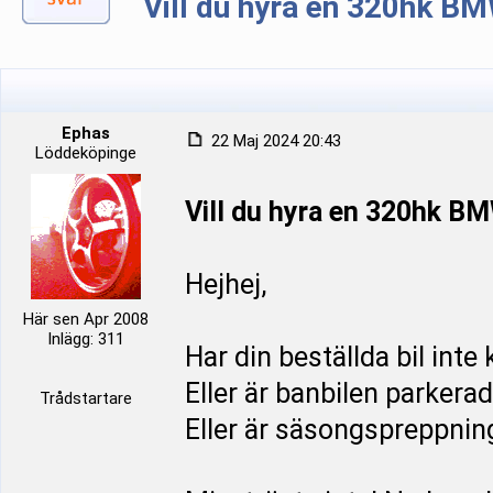
Vill du hyra en 320hk B
Ephas
22 Maj 2024 20:43
Löddeköpinge
Vill du hyra en 320hk B
Hejhej,
Här sen Apr 2008
Inlägg: 311
Har din beställda bil int
Eller är banbilen parkera
Trådstartare
Eller är säsongspreppning