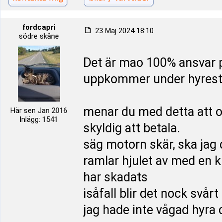
fordcapri
23 Maj 2024 18:10
södre skåne
Det är mao 100% ansvar p
uppkommer under hyrest
menar du med detta att o
Här sen Jan 2016
Inlägg: 1541
skyldig att betala.
säg motorn skär, ska jag 
ramlar hjulet av med en kr
har skadats
isåfall blir det nock svårt
jag hade inte vågad hyra 