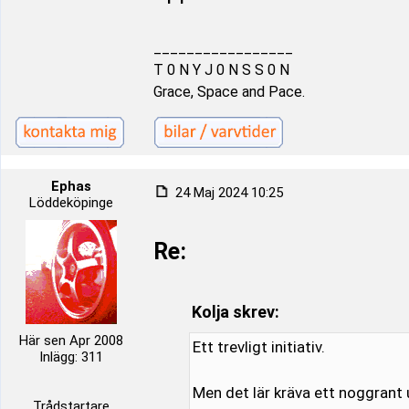
_________________
T 0 N Y J 0 N S S 0 N
Grace, Space and Pace.
Ephas
24 Maj 2024 10:25
Löddeköpinge
Re:
Kolja skrev:
Här sen Apr 2008
Ett trevligt initiativ.
Inlägg: 311
Men det lär kräva ett noggrant 
Trådstartare