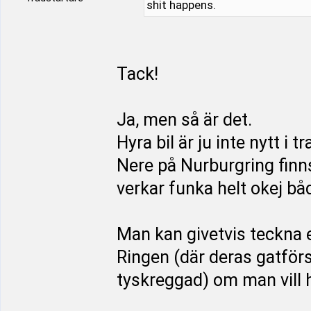
shit happens.
Tack!
Ja, men så är det.
Hyra bil är ju inte nytt 
Nere på Nurburgring finns
verkar funka helt okej bå
Man kan givetvis teckna e
Ringen (där deras gatförsä
tyskreggad) om man vill h