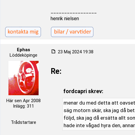
_________________
henrik nielsen
Ephas
23 Maj 2024 19:38
Löddeköpinge
Re:
fordcapri skrev:
Här sen Apr 2008
menar du med detta att oavsett
Inlägg: 311
säg motorn skär, ska jag då beta
följd, ska jag då ersätta allt so
Trådstartare
hade inte vågad hyra den, annar