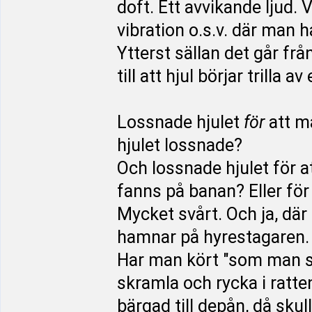
doft. Ett avvikande ljud
vibration o.s.v. där man h
Ytterst sällan det går frå
till att hjul börjar trilla 
Lossnade hjulet
för
att m
hjulet lossnade?
Och lossnade hjulet för 
fanns på banan? Eller för
Mycket svårt. Och ja, där
hamnar på hyrestagaren.
Har man kört "som man ska
skramla och rycka i ratt
bärgad till depån, då sku