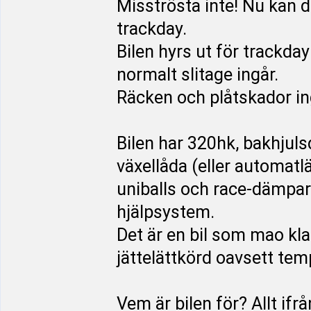
Misströsta inte! Nu kan
trackday.
Bilen hyrs ut för trackday
normalt slitage ingår.
Räcken och plåtskador in
Bilen har 320hk, bakhjuls
växellåda (eller automat
uniballs och race-dämpa
hjälpsystem.
Det är en bil som mao kl
jättelättkörd oavsett tem
Vem är bilen för? Allt ifr