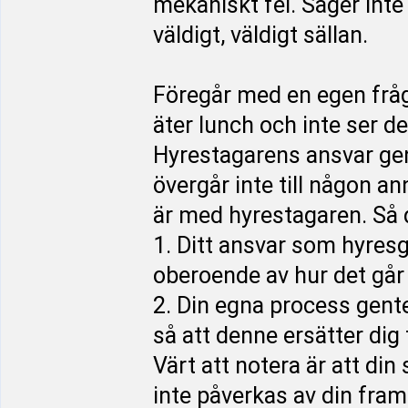
mekaniskt fel. Säger inte
väldigt, väldigt sällan.
Föregår med en egen fråga
äter lunch och inte ser d
Hyrestagarens ansvar ge
övergår inte till någon an
är med hyrestagaren. Så d
1. Ditt ansvar som hyres
oberoende av hur det går
2. Din egna process gent
så att denne ersätter dig 
Värt att notera är att di
inte påverkas av din fra