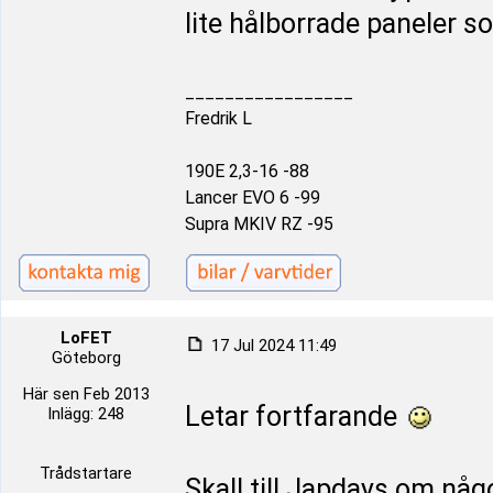
lite hålborrade paneler so
_________________
Fredrik L
190E 2,3-16 -88
Lancer EVO 6 -99
Supra MKIV RZ -95
LoFET
17 Jul 2024 11:49
Göteborg
Här sen Feb 2013
Letar fortfarande
Inlägg: 248
Trådstartare
Skall till Japdays om nå