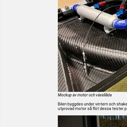
Mockup av motor och växellåda
Bilen byggdes under vintern och shake 
utprovad motor så flöt dessa tester på