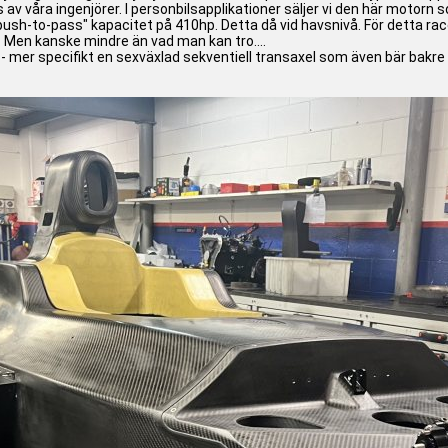
örs av våra ingenjörer. I personbilsapplikationer säljer vi den här moto
h-to-pass" kapacitet på 410hp. Detta då vid havsnivå. För detta race
. Men kanske mindre än vad man kan tro....
en - mer specifikt en sexväxlad sekventiell transaxel som även bär bakr