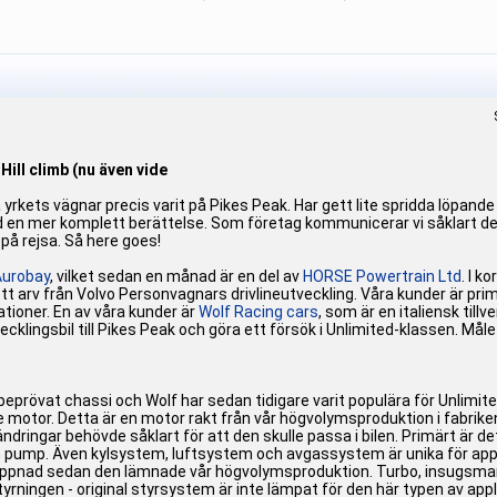
ill climb (nu även vide
 å yrkets vägnar precis varit på Pikes Peak. Har gett lite spridda löpan
en mer komplett berättelse. Som företag kommunicerar vi såklart det hä
 på rejsa. Så here goes!
Aurobay
, vilket sedan en månad är en del av
HORSE Powertrain Ltd
. I k
i ett arv från Volvo Personvagnars drivlineutveckling. Våra kunder är pri
ationer. En av våra kunder är
Wolf Racing cars
, som är en italiensk til
cklingsbil till Pikes Peak och göra ett försök i Unlimited-klassen. Mål
beprövat chassi och Wolf har sedan tidigare varit populära för Unlimi
motor. Detta är en motor rakt från vår högvolymsproduktion i fabriken
ndringar behövde såklart för att den skulle passa i bilen. Primärt är
ump. Även kylsystem, luftsystem och avgassystem är unika för applika
oöppnad sedan den lämnade vår högvolymsproduktion. Turbo, insugsman
rningen - original styrsystem är inte lämpat för den här typen av applik