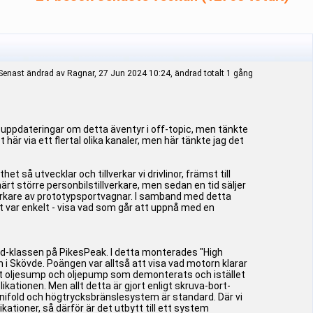
Senast ändrad av Ragnar, 27 Jun 2024 10:24, ändrad totalt 1 gång
de uppdateringar om detta äventyr i off-topic, men tänkte
r via ett flertal olika kanaler, men här tänkte jag det
orthet så utvecklar och tillverkar vi drivlinor, främst till
märt större personbilstillverkare, men sedan en tid säljer
lverkare av prototypsportvagnar. I samband med detta
et var enkelt - visa vad som går att uppnå med en
ted-klassen på PikesPeak. I detta monterades "High
 i Skövde. Poängen var alltså att visa vad motorn klarar
 det oljesump och oljepump som demonterats och istället
tionen. Men allt detta är gjort enligt skruva-bort-
ifold och högtrycksbränslesystem är standard. Där vi
ationer, så därför är det utbytt till ett system