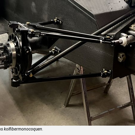
yns kolfibermonocoquen.