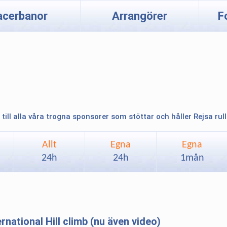
acerbanor
Arrangörer
F
 till alla våra trogna sponsorer som stöttar och håller Rejsa rul
Allt
Egna
Egna
24h
24h
1mån
national Hill climb (nu även video)