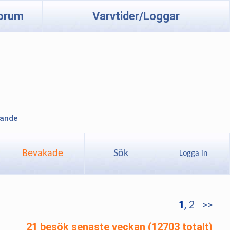
orum
Varvtider/Loggar
lande
Bevakade
Sök
Logga in
1
,
2
>>
21 besök senaste veckan (12703 totalt)