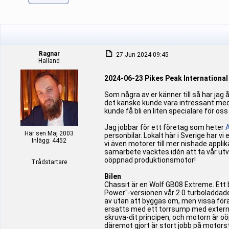
Ragnar
27 Jun 2024 09:45
Halland
2024-06-23 Pikes Peak International H
Som några av er känner till så har jag
det kanske kunde vara intressant med 
kunde få bli en liten specialare för oss
Jag jobbar för ett företag som heter
Här sen Maj 2003
personbilar. Lokalt här i Sverige har v
Inlägg: 4452
vi även motorer till mer nishade applik
samarbete väcktes idén att ta vår utve
oöppnad produktionsmotor!
Trådstartare
Bilen
Chassit är en Wolf GB08 Extreme. Ett 
Power"-versionen vår 2.0 turboladdade 
av utan att byggas om, men vissa förä
ersatts med ett torrsump med extern p
skruva-dit principen, och motorn är 
däremot gjort är stort jobb på motorsty