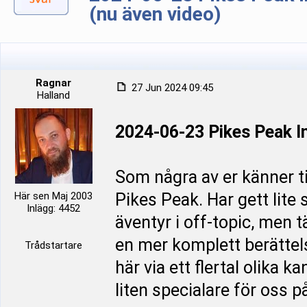
(nu även video)
Ragnar
27 Jun 2024 09:45
Halland
2024-06-23 Pikes Peak In
Som några av er känner til
Här sen Maj 2003
Pikes Peak. Har gett lite
Inlägg: 4452
äventyr i off-topic, men
en mer komplett berättel
Trådstartare
här via ett flertal olika k
liten specialare för oss p