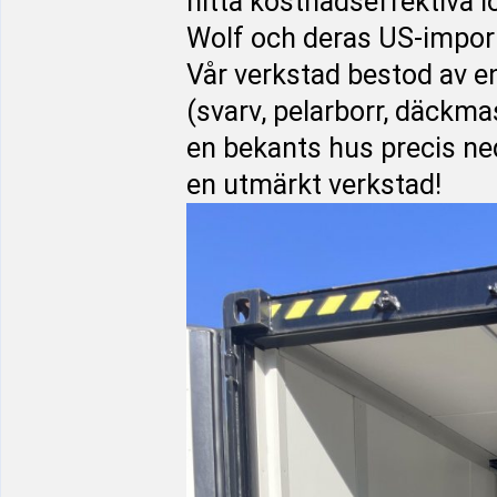
hitta kostnadseffektiva 
Wolf och deras US-importö
Vår verkstad bestod av e
(svarv, pelarborr, däckma
en bekants hus precis neda
en utmärkt verkstad!