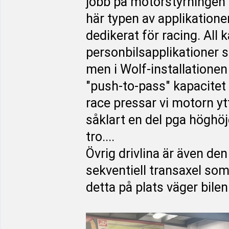
jobb på motorstyrningen -
här typen av applikationer
dedikerat för racing. All k
personbilsapplikationer 
men i Wolf-installation
"push-to-pass" kapacitet 
race pressar vi motorn yt
såklart en del pga högh
tro....
Övrig drivlina är även den
sekventiell transaxel so
detta på plats väger bile