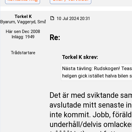
Torkel K
10 Jul 2024 20:31
Byarum, Vaggeryd, Småland, Sverige
Här sen Dec 2008
Re:
Inlägg: 1949
Trådstartare
Torkel K skrev:
Nästa tävling: Rudskogen! Tease
helgen gick istället halva bile
Det är med sviktande samv
avslutade mitt senaste i
inte kommit. Jobb, föräl
underhåll/delvis omlacker