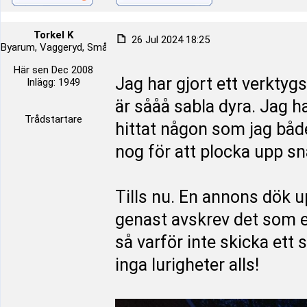
Torkel K
26 Jul 2024 18:25
Byarum, Vaggeryd, Småland, Sverige
Här sen Dec 2008
Jag har gjort ett verktygs
Inlägg: 1949
är sååå sabla dyra. Jag h
Trådstartare
hittat någon som jag både
nog för att plocka upp s
Tills nu. En annons dök upp
genast avskrev det som e
så varför inte skicka ett 
inga lurigheter alls!