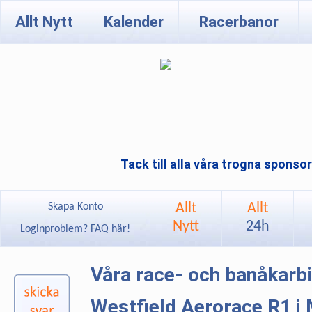
Allt Nytt
Kalender
Racerbanor
Tack till alla våra trogna sponso
Allt
Allt
Skapa Konto
Nytt
24h
Loginproblem? FAQ här!
Våra race- och banåkarb
Westfield Aerorace R1 i