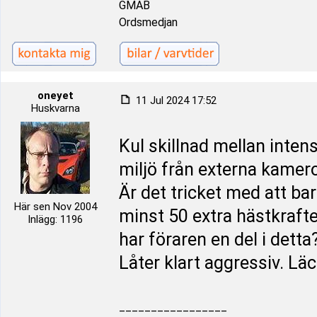
GMAB
Ordsmedjan
oneyet
11 Jul 2024 17:52
Huskvarna
Kul skillnad mellan inten
miljö från externa kamer
Är det tricket med att ba
Här sen Nov 2004
minst 50 extra hästkraft
Inlägg: 1196
har föraren en del i detta
Låter klart aggressiv. Lä
_________________