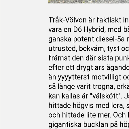
Tråk-Völvon är faktiskt i
vara en D6 Hybrid, med b
ganska potent diesel-5a 
utrusted, bekväm, tyst o
främst den där sista punk
efter ett drygt års ägande
än yyyytterst motvilligt o
så länge varit trogna, erk
kan kallas är "välskött".
hittade högvis med lera, 
och hittade lite mer. Och 
gigantiska bucklan på hög