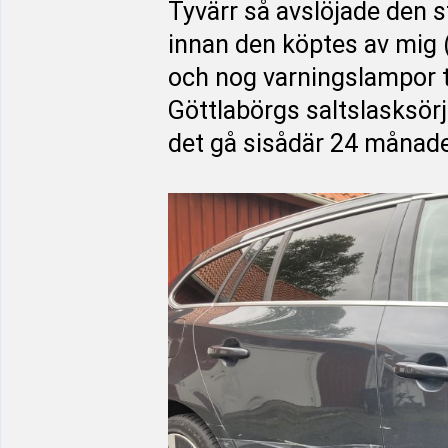
Tyvärr så avslöjade den s
innan den köptes av mig (
och nog varningslampor tän
Göttlabörgs saltslasksörja
det gå sisådär 24 månade