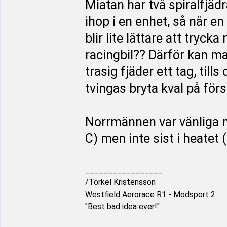
Miatan har två spiralfjäd
ihop i en enhet, så när e
blir lite lättare att try
racingbil?? Därför kan m
trasig fjäder ett tag, til
tvingas bryta kval på förs
Norrmännen var vänliga n
C) men inte sist i heate
_________________
/Torkel Kristensson
Westfield Aerorace R1 - Modsport 2
"Best bad idea ever!"