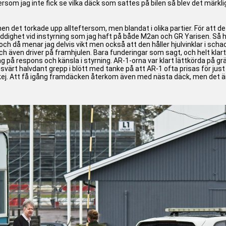
rsom jag inte fick se vilka däck som sattes på bilen så blev det märklig e
n det torkade upp allteftersom, men blandat i olika partier. För att det
luddighet vid instyrning som jag haft på både M2an och GR Yarisen. Så h
n och då menar jag delvis vikt men också att den håller hjulvinklar i 
 även driver på framhjulen. Bara funderingar som sagt, och helt klart så
ng på respons och känsla i styrning. AR-1-orna var klart lättkörda på 
svärt halvdant grepp i blött med tanke på att AR-1 ofta prisas för jus
ej. Att få igång framdäcken återkom även med nästa däck, men det är kl