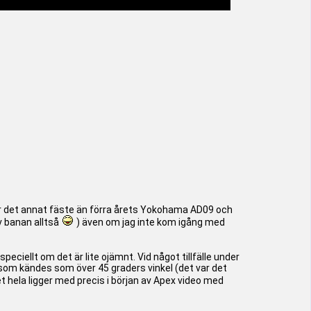
var det annat fäste än förra årets Yokohama AD09 och
v banan alltså
) även om jag inte kom igång med
speciellt om det är lite ojämnt. Vid något tillfälle under
d som kändes som över 45 graders vinkel (det var det
t hela ligger med precis i början av Apex video med