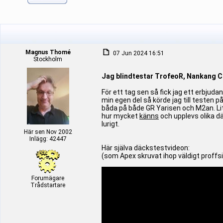
Magnus Thomé
07 Jun 2024 16:51
Stockholm
Jag blindtestar TrofeoR, Nankang 
För ett tag sen så fick jag ett erbjuda
min egen del så körde jag till testen
båda på både GR Yarisen och M2an. Lite
hur mycket
känns
och upplevs olika dä
lurigt.
Här sen Nov 2002
Inlägg: 42447
Här själva däckstestvideon:
(som Apex skruvat ihop väldigt proffs
Forumägare
Trådstartare