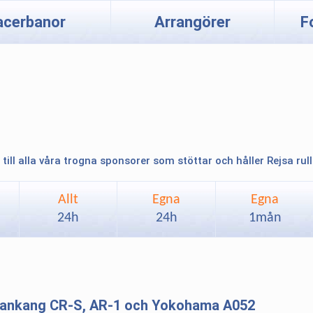
acerbanor
Arrangörer
F
 till alla våra trogna sponsorer som stöttar och håller Rejsa rul
Allt
Egna
Egna
24h
24h
1mån
 Nankang CR-S, AR-1 och Yokohama A052