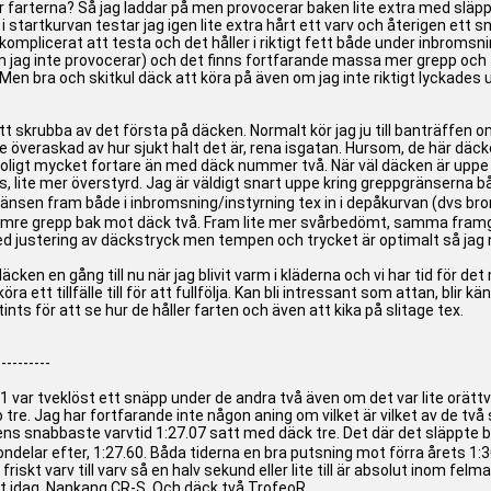
är farterna? Så jag laddar på men provocerar baken lite extra med släpp 
 i startkurvan testar jag igen lite extra hårt ett varv och återigen ett
okomplicerat att testa och det håller i riktigt fett både under inbrom
m jag inte provocerar) och det finns fortfarande massa mer grepp och far
 bra och skitkul däck att köra på även om jag inte riktigt lyckades utny
tt skrubba av det första på däcken. Normalt kör jag ju till banträffen 
lite överaskad av hur sjukt halt det är, rena isgatan. Hursom, de här d
otroligt mycket fortare än med däck nummer två. När väl däcken är uppe 
 lite mer överstyrd. Jag är väldigt snart uppe kring greppgränserna båd
änsen fram både i inbromsning/instyrning tex in i depåkurvan (dvs b
mre grepp bak mot däck två. Fram lite mer svårbedömt, samma framgrep
justering av däckstryck men tempen och trycket är optimalt så jag nöj
cken en gång till nu när jag blivit varm i kläderna och vi har tid för det
köra ett tillfälle till för att fullfölja. Kan bli intressant som attan, blir
ts för att se hur de håller farten och även att kika på slitage tex.
----------
-1 var tveklöst ett snäpp under de andra två även om det var lite orättvi
e. Jag har fortfarande inte någon aning om vilket är vilket av de två sis
ns snabbaste varvtid 1:27.07 satt med däck tre. Det där det släppte 
ondelar efter, 1:27.60. Båda tiderna en bra putsning mot förra årets 1
 friskt varv till varv så en halv sekund eller lite till är absolut inom fe
st idag, Nankang CR-S. Och däck två TrofeoR.