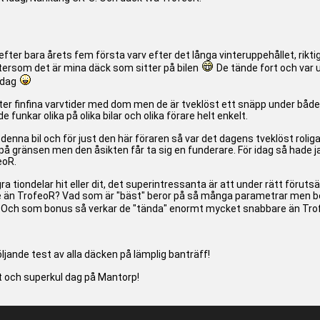
r efter bara årets fem första varv efter det långa vinteruppehållet, rikti
eftersom det är mina däck som sitter på bilen
De tände fort och var u
sdag
tter finfina varvtider med dom men de är tveklöst ett snäpp under båd
 funkar olika på olika bilar och olika förare helt enkelt.
enna bil och för just den här föraren så var det dagens tveklöst roli
på gränsen men den åsikten får ta sig en funderare. För idag så hade jag
eoR.
ra tiondelar hit eller dit, det superintressanta är att under rätt föruts
tre än TrofeoR? Vad som är "bäst" beror på så många parametrar men bev
Och som bonus så verkar de "tända" enormt mycket snabbare än Trofeo
ande test av alla däcken på lämplig banträff!
nt och superkul dag på Mantorp!