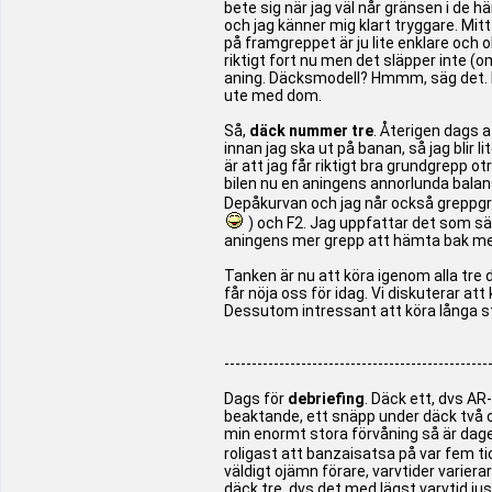
bete sig när jag väl når gränsen i de h
och jag känner mig klart tryggare. Mitt
på framgreppet är ju lite enklare och 
riktigt fort nu men det släpper inte (o
aning. Däcksmodell? Hmmm, säg det. Men
ute med dom.
Så,
däck nummer tre
. Återigen dags a
innan jag ska ut på banan, så jag blir 
är att jag får riktigt bra grundgrepp 
bilen nu en aningens annorlunda balans,
Depåkurvan och jag når också greppgr
) och F2. Jag uppfattar det som sä
aningens mer grepp att hämta bak med 
Tanken är nu att köra igenom alla tre dä
får nöja oss för idag. Vi diskuterar att 
Dessutom intressant att köra långa stin
------------------------------------------------
Dags för
debriefing
. Däck ett, dvs AR
beaktande, ett snäpp under däck två o tr
min enormt stora förvåning så är dage
roligast att banzaisatsa på var fem ti
väldigt ojämn förare, varvtider varierar
däck tre, dvs det med lägst varvtid ju