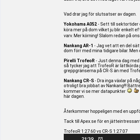
Vad drar jag för slutsatser av dagen.
Yokohama A052
- Sett till sektortide
köra mer på dom vilket ju blir enkelt 
varv. Mer körning! Slalom redan på on
Nankang AR-1
- Jag vet att en del sä
dom förr med mina tidigare bilar. Men de
Pirelli TrofeoR
- Just denna dag med d
så tycker jag att TrofeoR är lättkörda 
greppgränserna på CR-S än med Trof
Nankang CR-S
- Dra inga växlar på någ
otroligt bra jobbat av Nankang!!! Bät
kommer vi se mer datapunkter
här dagen.
Återkommer hoppeligen med en uppfölj
Tack till Apex.se för en jätteintressa
TrofeoR 1:27.60 vs CR-S 1:27.07