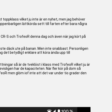
gt toppklass vilket ju inte är en nyhet, men jag behöver
ppenbarligen lättkörda sett till farten efter bara några
e CR-S och TrofeoR denna dag och även när jag kört på
gaste däck ute på banan. Men inte snabbast. Personligen
 det betydligt enklare att köra ända upp till
ättningar så är de tveklöst i klass med TrofeoR vilket ju är
isligen har de kapaciteten. När fler kör på dom så
R men glöm iof inte att det var under tio grader den