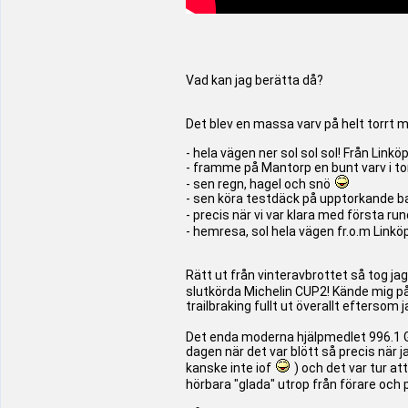
Vad kan jag berätta då?
Det blev en massa varv på helt torrt 
- hela vägen ner sol sol sol! Från Lin
- framme på Mantorp en bunt varv i to
- sen regn, hagel och snö
- sen köra testdäck på upptorkande ban
- precis när vi var klara med första ru
- hemresa, sol hela vägen fr.o.m Linkö
Rätt ut från vinteravbrottet så tog j
slutkörda Michelin CUP2! Kände mig på 
trailbraking fullt ut överallt eftersom
Det enda moderna hjälpmedlet 996.1 G
dagen när det var blött så precis när 
kanske inte iof
) och det var tur at
hörbara "glada" utrop från förare oc