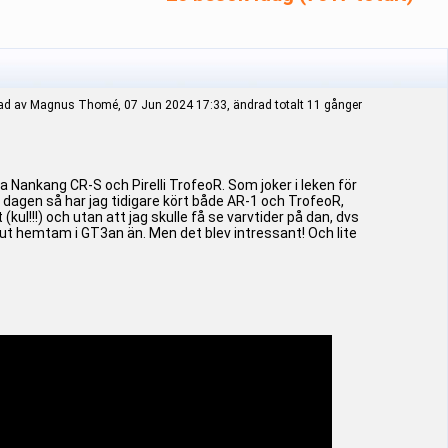
ad av Magnus Thomé, 07 Jun 2024 17:33, ändrad totalt 11 gånger
ya Nankang CR-S och Pirelli TrofeoR. Som joker i leken för
 dagen så har jag tidigare kört både AR-1 och TrofeoR,
l!!!) och utan att jag skulle få se varvtider på dan, dvs
 ut hemtam i GT3an än. Men det blev intressant! Och lite