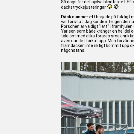
Så dags för det själva blindtestet. Efte
däckstrycksjusteringar
Däck nummer ett
började på fuktigt me
var först ut. Jag kände inte igen den 
Porschen är väldigt "lätt" i framhjule
Yarisen som både kränger en hel del och
tala om med olika förares smakinrikti
även när det torkat upp. Men förvånan
framdäcken inte riktigt kommit upp ok
någonstans.