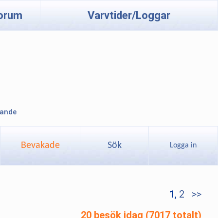
orum
Varvtider/Loggar
lande
Bevakade
Sök
Logga in
1
,
2
>>
20 besök idag (7017 totalt)