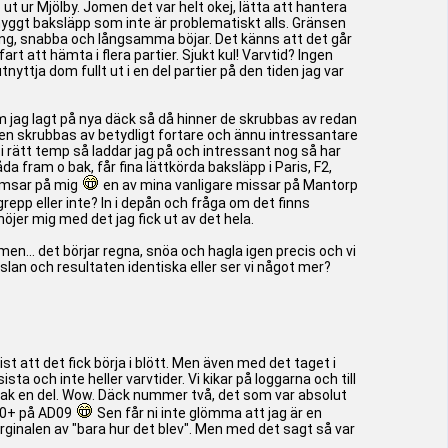
ut ur Mjölby. Jomen det var helt okej, lätta att hantera
 snyggt baksläpp som inte är problematiskt alls. Gränsen
sning, snabba och långsamma böjar. Det känns att det går
t att hämta i flera partier. Sjukt kul! Varvtid? Ingen
ttja dom fullt ut i en del partier på den tiden jag var
om jag lagt på nya däck så då hinner de skrubbas av redan
äcken skrubbas av betydligt fortare och ännu intressantare
i rätt temp så laddar jag på och intressant nog så har
a fram o bak, får fina lättkörda baksläpp i Paris, F2,
romsar på mig
en av mina vanligare missar på Mantorp
p eller inte? In i depån och fråga om det finns
er mig med det jag fick ut av det hela.
 men... det börjar regna, snöa och hagla igen precis och vi
 känslan och resultaten identiska eller ser vi något mer?
st att det fick börja i blött. Men även med det taget i
ta och inte heller varvtider. Vi kikar på loggarna och till
bak en del. Wow. Däck nummer två, det som var absolut
:30+ på AD09
Sen får ni inte glömma att jag är en
lmarginalen av "bara hur det blev". Men med det sagt så var