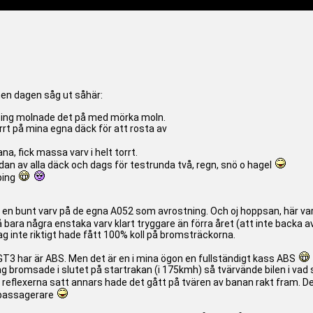
men dagen såg ut såhär:
köping molnade det på med mörka moln.
rrt på mina egna däck för att rosta av
a, fick massa varv i helt torrt.
ndan av alla däck och dags för testrunda två, regn, snö o hagel
ping
ag en bunt varv på de egna A052 som avrostning. Och oj hoppsan, här 
bara några enstaka varv klart tryggare än förra året (att inte backa a
 jag inte riktigt hade fått 100% koll på bromsträckorna.
T3 har är ABS. Men det är en i mina ögon en fullständigt kass ABS
jag bromsade i slutet på startrakan (i 175kmh) så tvärvände bilen i va
t reflexerna satt annars hade det gått på tvären av banan rakt fram. De
h passagerare