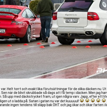
u var. Helt torrt och exakt lika förutsättningar för de olika däcken nu. Ut
. Sen när de blivit skrubbade så dags att få temp i däcken. Men jag ha
am. Så upp med däckstrycket fram, ut igen några varv. Japp, efter ett
ntligen ut o ladda på. Satan i gatan nu var det kuuuuul!
arande ingen tendens till släpp bak ÖHT och jag ökar och ökar farten i k