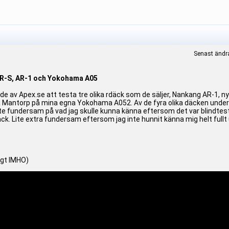
Senast ändr
CR-S, AR-1 och Yokohama A05
nde av Apex.se att testa tre olika rdäck som de säljer, Nankang AR-1, n
 på Mantorp på mina egna Yokohama A052. Av de fyra olika däcken under
 fundersam på vad jag skulle kunna känna eftersom det var blindtest (ku
ck. Lite extra fundersam eftersom jag inte hunnit känna mig helt fullt
igt IMHO)