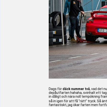
Dags för
däck nummer två
, vad det n
depåutfarten hahaha, svinhalt ett tag
in dåligt och nära noll tempökning fr
så in igen för att få "rätt" tryck. Så ä
fantastiskt, jag ökar farten men fortf