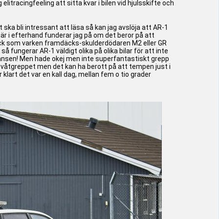
litracingfeeling att sitta kvar i bilen vid hjulsskifte och
 ska bli intressant att läsa så kan jag avslöja att AR-1
är i efterhand funderar jag på om det beror på att
schack som varken framdäcks-skulderdödaren M2 eller GR
 fungerar AR-1 väldigt olika på olika bilar för att inte
gränsen! Men hade okej men inte superfantastiskt grepp
t våtgreppet men det kan ha berott på att tempen just i
art det var en kall dag, mellan fem o tio grader