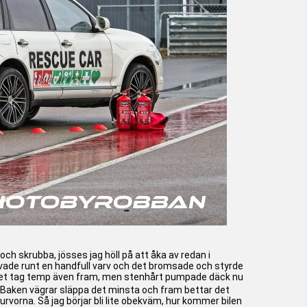
 och skrubba, jösses jag höll på att åka av redan i
rvade runt en handfull varv och det bromsade och styrde
 litet tag temp även fram, men stenhårt pumpade däck nu
Baken vägrar släppa det minsta och fram bettar det
urvorna. Så jag börjar bli lite obekväm, hur kommer bilen