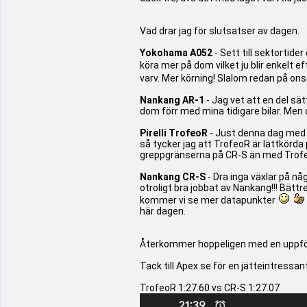
Vad drar jag för slutsatser av dagen.
Yokohama A052
- Sett till sektortide
köra mer på dom vilket ju blir enkelt 
varv. Mer körning! Slalom redan på on
Nankang AR-1
- Jag vet att en del sä
dom förr med mina tidigare bilar. Men de
Pirelli TrofeoR
- Just denna dag med d
så tycker jag att TrofeoR är lättkörda 
greppgränserna på CR-S än med Trof
Nankang CR-S
- Dra inga växlar på någ
otroligt bra jobbat av Nankang!!! Bät
kommer vi se mer datapunkter
här dagen.
Återkommer hoppeligen med en uppfölj
Tack till Apex.se för en jätteintressa
TrofeoR 1:27.60 vs CR-S 1:27.07