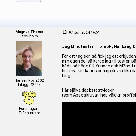
Magnus Thomé
07 Jun 2024 16:51
Stockholm
Jag blindtestar TrofeoR, Nankang 
För ett tag sen så fick jag ett erbjuda
min egen del så körde jag till testen
båda på både GR Yarisen och M2an. Lite
hur mycket
känns
och upplevs olika dä
lurigt.
Här sen Nov 2002
Inlägg: 42447
Här själva däckstestvideon:
(som Apex skruvat ihop väldigt proffs
Forumägare
Trådstartare