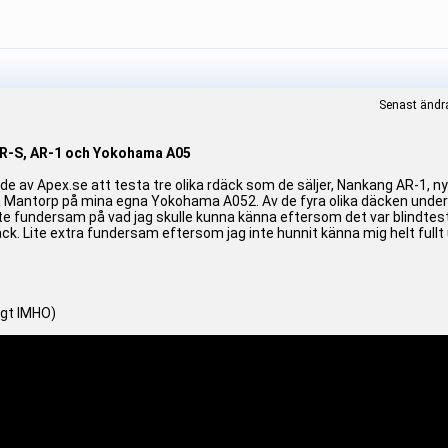
Senast ändr
CR-S, AR-1 och Yokohama A05
nde av Apex.se att testa tre olika rdäck som de säljer, Nankang AR-1, n
 på Mantorp på mina egna Yokohama A052. Av de fyra olika däcken under
 fundersam på vad jag skulle kunna känna eftersom det var blindtest (ku
ck. Lite extra fundersam eftersom jag inte hunnit känna mig helt fullt
igt IMHO)