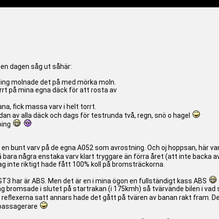
men dagen såg ut såhär:
köping molnade det på med mörka moln.
rrt på mina egna däck för att rosta av
a, fick massa varv i helt torrt.
ndan av alla däck och dags för testrunda två, regn, snö o hagel
ping
ag en bunt varv på de egna A052 som avrostning. Och oj hoppsan, här 
bara några enstaka varv klart tryggare än förra året (att inte backa a
 jag inte riktigt hade fått 100% koll på bromsträckorna.
T3 har är ABS. Men det är en i mina ögon en fullständigt kass ABS
jag bromsade i slutet på startrakan (i 175kmh) så tvärvände bilen i va
t reflexerna satt annars hade det gått på tvären av banan rakt fram. De
h passagerare