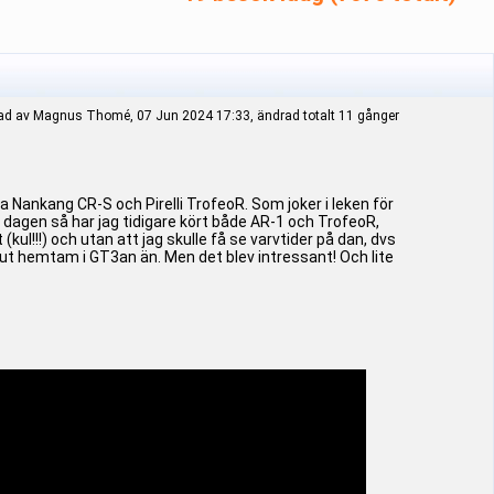
ad av Magnus Thomé, 07 Jun 2024 17:33, ändrad totalt 11 gånger
ya Nankang CR-S och Pirelli TrofeoR. Som joker i leken för
 dagen så har jag tidigare kört både AR-1 och TrofeoR,
l!!!) och utan att jag skulle få se varvtider på dan, dvs
 ut hemtam i GT3an än. Men det blev intressant! Och lite