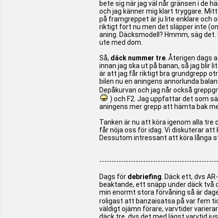
bete sig när jag väl når gränsen i de h
och jag känner mig klart tryggare. Mitt
på framgreppet är ju lite enklare och 
riktigt fort nu men det släpper inte (o
aning. Däcksmodell? Hmmm, säg det. Men
ute med dom.
Så,
däck nummer tre
. Återigen dags a
innan jag ska ut på banan, så jag blir 
är att jag får riktigt bra grundgrepp 
bilen nu en aningens annorlunda balans,
Depåkurvan och jag når också greppgr
) och F2. Jag uppfattar det som sä
aningens mer grepp att hämta bak med 
Tanken är nu att köra igenom alla tre dä
får nöja oss för idag. Vi diskuterar att 
Dessutom intressant att köra långa stin
------------------------------------------------
Dags för
debriefing
. Däck ett, dvs AR
beaktande, ett snäpp under däck två o tr
min enormt stora förvåning så är dage
roligast att banzaisatsa på var fem ti
väldigt ojämn förare, varvtider varierar
däck tre, dvs det med lägst varvtid ju