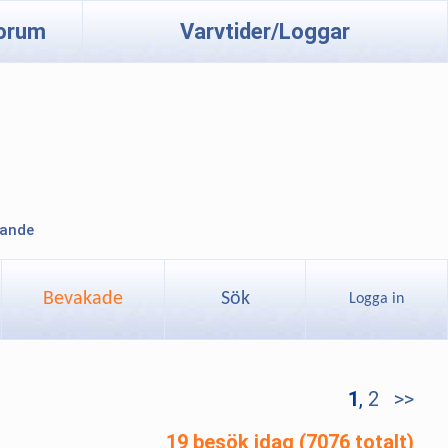
orum
Varvtider/Loggar
lande
Bevakade
Sök
Logga in
1
,
2
>>
19 besök idag (7076 totalt)