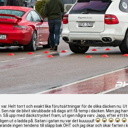
u var. Helt torrt och exakt lika förutsättningar för de olika däcken nu. Ut
. Sen när de blivit skrubbade så dags att få temp i däcken. Men jag ha
am. Så upp med däckstrycket fram, ut igen några varv. Japp, efter ett
ntligen ut o ladda på. Satan i gatan nu var det kuuuuul!
arande ingen tendens till släpp bak ÖHT och jag ökar och ökar farten i k