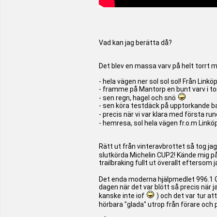
Vad kan jag berätta då?
Det blev en massa varv på helt torrt 
- hela vägen ner sol sol sol! Från Lin
- framme på Mantorp en bunt varv i to
- sen regn, hagel och snö
- sen köra testdäck på upptorkande ban
- precis när vi var klara med första ru
- hemresa, sol hela vägen fr.o.m Linkö
Rätt ut från vinteravbrottet så tog j
slutkörda Michelin CUP2! Kände mig på 
trailbraking fullt ut överallt eftersom
Det enda moderna hjälpmedlet 996.1 G
dagen när det var blött så precis när 
kanske inte iof
) och det var tur at
hörbara "glada" utrop från förare oc