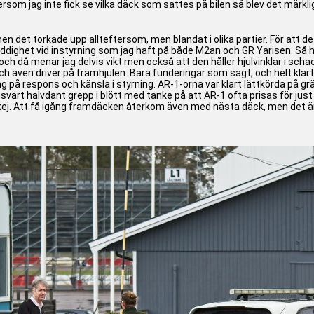
rsom jag inte fick se vilka däck som sattes på bilen så blev det märklig e
n det torkade upp allteftersom, men blandat i olika partier. För att det
luddighet vid instyrning som jag haft på både M2an och GR Yarisen. Så h
n och då menar jag delvis vikt men också att den håller hjulvinklar i 
 även driver på framhjulen. Bara funderingar som sagt, och helt klart så
ng på respons och känsla i styrning. AR-1-orna var klart lättkörda på 
svärt halvdant grepp i blött med tanke på att AR-1 ofta prisas för jus
ej. Att få igång framdäcken återkom även med nästa däck, men det är kl