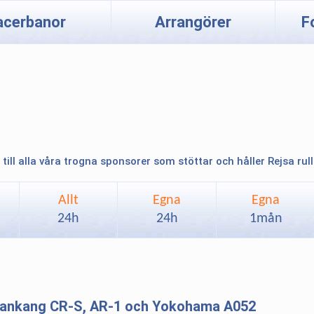
acerbanor
Arrangörer
F
 till alla våra trogna sponsorer som stöttar och håller Rejsa rul
Allt
Egna
Egna
24h
24h
1mån
 Nankang CR-S, AR-1 och Yokohama A052