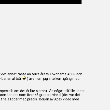
var det annat fäste än förra årets Yokohama AD09 och
v banan alltså
) även om jag inte kom igång med
speciellt om det är lite ojämnt. Vid något tillfälle under
d som kändes som över 45 graders vinkel (det var det
t hela ligger med precis i början av Apex video med