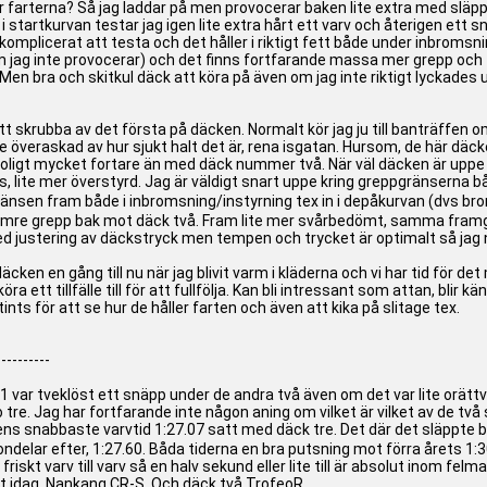
är farterna? Så jag laddar på men provocerar baken lite extra med släpp 
 i startkurvan testar jag igen lite extra hårt ett varv och återigen ett
okomplicerat att testa och det håller i riktigt fett både under inbrom
m jag inte provocerar) och det finns fortfarande massa mer grepp och far
 bra och skitkul däck att köra på även om jag inte riktigt lyckades utny
tt skrubba av det första på däcken. Normalt kör jag ju till banträffen 
lite överaskad av hur sjukt halt det är, rena isgatan. Hursom, de här d
otroligt mycket fortare än med däck nummer två. När väl däcken är uppe 
 lite mer överstyrd. Jag är väldigt snart uppe kring greppgränserna båd
änsen fram både i inbromsning/instyrning tex in i depåkurvan (dvs b
mre grepp bak mot däck två. Fram lite mer svårbedömt, samma framgrep
justering av däckstryck men tempen och trycket är optimalt så jag nöj
cken en gång till nu när jag blivit varm i kläderna och vi har tid för det
köra ett tillfälle till för att fullfölja. Kan bli intressant som attan, blir
ts för att se hur de håller farten och även att kika på slitage tex.
----------
-1 var tveklöst ett snäpp under de andra två även om det var lite orättvi
e. Jag har fortfarande inte någon aning om vilket är vilket av de två sis
ns snabbaste varvtid 1:27.07 satt med däck tre. Det där det släppte 
ondelar efter, 1:27.60. Båda tiderna en bra putsning mot förra årets 1
 friskt varv till varv så en halv sekund eller lite till är absolut inom fe
st idag, Nankang CR-S. Och däck två TrofeoR.