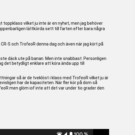
gt toppklass vilket ju inte är en nyhet, men jag behöver
ppenbarligen lättkörda sett till farten efter bara några
e CR-S och TrofeoR denna dag och även när jag kört på
gaste däck ute på banan. Men inte snabbast. Personligen
 det betydligt enklare att köra ända upp till
ättningar så är de tveklöst i klass med TrofeoR vilket ju är
isligen har de kapaciteten. När fler kör på dom så
R men glöm iof inte att det var under tio grader den