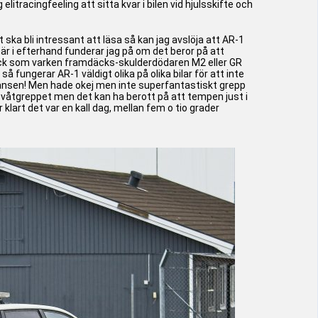
litracingfeeling att sitta kvar i bilen vid hjulsskifte och
 ska bli intressant att läsa så kan jag avslöja att AR-1
är i efterhand funderar jag på om det beror på att
schack som varken framdäcks-skulderdödaren M2 eller GR
 fungerar AR-1 väldigt olika på olika bilar för att inte
gränsen! Men hade okej men inte superfantastiskt grepp
t våtgreppet men det kan ha berott på att tempen just i
art det var en kall dag, mellan fem o tio grader