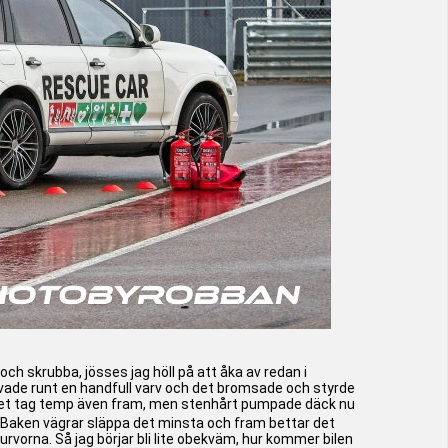
 och skrubba, jösses jag höll på att åka av redan i
rvade runt en handfull varv och det bromsade och styrde
 litet tag temp även fram, men stenhårt pumpade däck nu
Baken vägrar släppa det minsta och fram bettar det
urvorna. Så jag börjar bli lite obekväm, hur kommer bilen