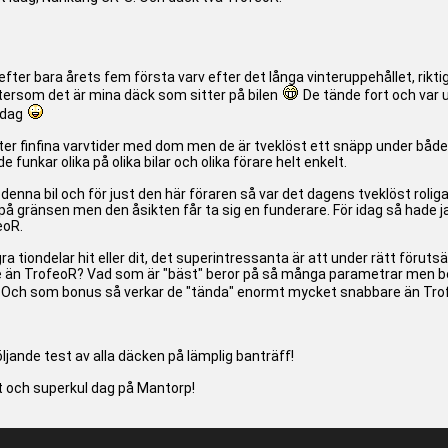
r efter bara årets fem första varv efter det långa vinteruppehållet, rikti
eftersom det är mina däck som sitter på bilen
De tände fort och var u
sdag
tter finfina varvtider med dom men de är tveklöst ett snäpp under båd
 funkar olika på olika bilar och olika förare helt enkelt.
enna bil och för just den här föraren så var det dagens tveklöst roli
på gränsen men den åsikten får ta sig en funderare. För idag så hade jag
eoR.
ra tiondelar hit eller dit, det superintressanta är att under rätt föruts
tre än TrofeoR? Vad som är "bäst" beror på så många parametrar men bev
Och som bonus så verkar de "tända" enormt mycket snabbare än Trofeo
ande test av alla däcken på lämplig banträff!
nt och superkul dag på Mantorp!