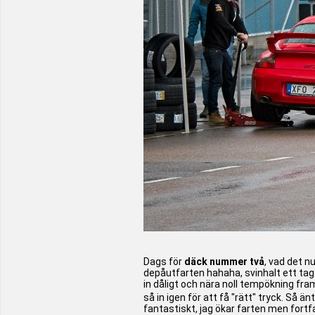
Dags för
däck nummer två
, vad det n
depåutfarten hahaha, svinhalt ett tag
in dåligt och nära noll tempökning fr
så in igen för att få "rätt" tryck. Så ä
fantastiskt, jag ökar farten men fortf