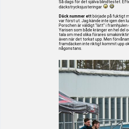
Så dags för det själva blindtestet. Efte
däckstrycksjusteringar
Däck nummer ett
började på fuktigt me
var först ut. Jag kände inte igen den 
Porschen är väldigt "lätt" i framhjule
Yarisen som både kränger en hel del och
tala om med olika förares smakinrikti
även när det torkat upp. Men förvånan
framdäcken inte riktigt kommit upp ok
någonstans.