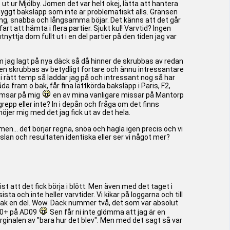
ut ur Mjölby. Jomen det var helt okej, lätta att hantera
 snyggt baksläpp som inte är problematiskt alls. Gränsen
sning, snabba och långsamma böjar. Det känns att det går
t att hämta i flera partier. Sjukt kul! Varvtid? Ingen
ttja dom fullt ut i en del partier på den tiden jag var
om jag lagt på nya däck så då hinner de skrubbas av redan
äcken skrubbas av betydligt fortare och ännu intressantare
i rätt temp så laddar jag på och intressant nog så har
a fram o bak, får fina lättkörda baksläpp i Paris, F2,
romsar på mig
en av mina vanligare missar på Mantorp
p eller inte? In i depån och fråga om det finns
er mig med det jag fick ut av det hela.
 men... det börjar regna, snöa och hagla igen precis och vi
 känslan och resultaten identiska eller ser vi något mer?
st att det fick börja i blött. Men även med det taget i
ta och inte heller varvtider. Vi kikar på loggarna och till
bak en del. Wow. Däck nummer två, det som var absolut
:30+ på AD09
Sen får ni inte glömma att jag är en
lmarginalen av "bara hur det blev". Men med det sagt så var