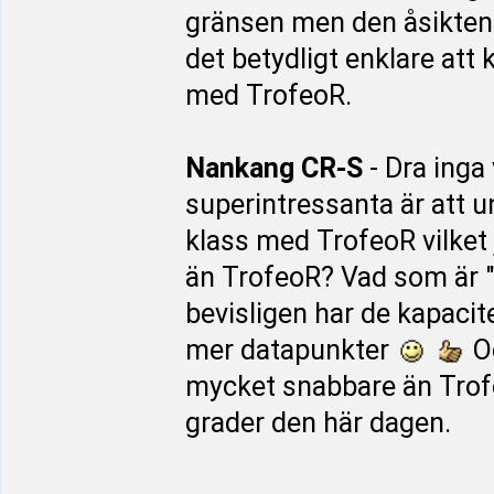
gränsen men den åsikten f
det betydligt enklare att
med TrofeoR.
Nankang CR-S
- Dra inga 
superintressanta är att un
klass med TrofeoR vilket j
än TrofeoR? Vad som är 
bevisligen har de kapacit
mer datapunkter
Oc
mycket snabbare än Trofe
grader den här dagen.