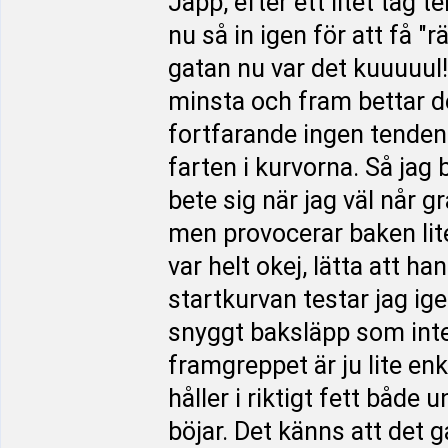
Japp, efter ett litet ta
nu så in igen för att få "r
gatan nu var det kuuuuul
minsta och fram bettar de
fortfarande ingen tendens
farten i kurvorna. Så jag 
bete sig när jag väl når g
men provocerar baken lit
var helt okej, lätta att ha
startkurvan testar jag ige
snyggt baksläpp som inte
framgreppet är ju lite en
håller i riktigt fett bå
böjar. Det känns att det g