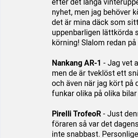
efter det långa vinteruppeh
nyhet, men jag behöver kö
det är mina däck som sitt
uppenbarligen lättkörda se
körning! Slalom redan p
Nankang AR-1
- Jag vet a
men de är tveklöst ett s
och även när jag kört på 
funkar olika på olika bilar
Pirelli TrofeoR
- Just den
föraren så var det dagens
inte snabbast. Personlige