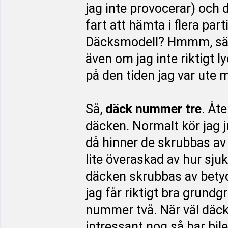
jag inte provocerar) och
fart att hämta i flera part
Däcksmodell? Hmmm, säg 
även om jag inte riktigt l
på den tiden jag var ute
Så,
däck nummer tre
. Åt
däcken. Normalt kör jag j
då hinner de skrubbas av 
lite överaskad av hur sjuk
däcken skrubbas av betydl
jag får riktigt bra grund
nummer två. När väl däcke
intressant nog så har bil