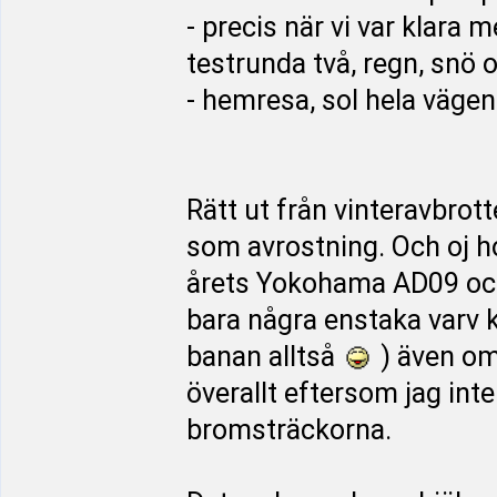
- precis när vi var klara 
testrunda två, regn, snö 
- hemresa, sol hela väge
Rätt ut från vinteravbrot
som avrostning. Och oj ho
årets Yokohama AD09 och
bara några enstaka varv kl
banan alltså
) även om 
överallt eftersom jag inte
bromsträckorna.