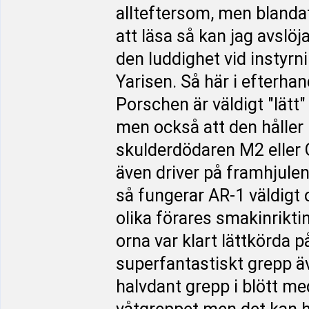
allteftersom, men blandat 
att läsa så kan jag avslöj
den luddighet vid instyr
Yarisen. Så här i efterha
Porschen är väldigt "lätt"
men också att den håller
skulderdödaren M2 eller 
även driver på framhjulen
så fungerar AR-1 väldigt o
olika förares smakinrikti
orna var klart lättkörda 
superfantastiskt grepp ä
halvdant grepp i blött med