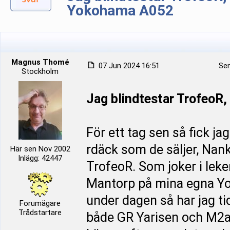
Yokohama A052
Magnus Thomé
07 Jun 2024 16:51
Sen
Stockholm
Jag blindtestar TrofeoR
För ett tag sen så fick ja
rdäck som de säljer, Nan
Här sen Nov 2002
Inlägg: 42447
TrofeoR. Som joker i leken
Mantorp på mina egna Yo
under dagen så har jag t
Forumägare
Trådstartare
både GR Yarisen och M2an