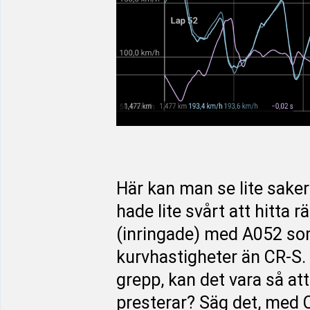
Här kan man se lite sak
hade lite svårt att hitta r
(inringade) med A052 som
kurvhastigheter än CR-S. 
grepp, kan det vara så at
presterar? Säg det, med C