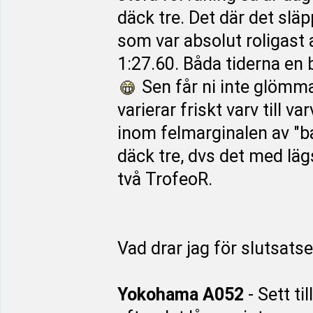
däck tre. Det där det slä
som var absolut roligast 
1:27.60. Båda tiderna en
Sen får ni inte glömma 
varierar friskt varv till va
inom felmarginalen av "b
däck tre, dvs det med läg
två TrofeoR.
Vad drar jag för slutsats
Yokohama A052
- Sett ti