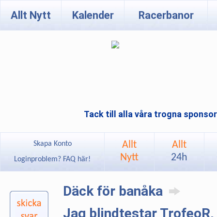
Allt Nytt
Kalender
Racerbanor
Tack till alla våra trogna sponso
Allt
Allt
Skapa Konto
Nytt
24h
Loginproblem? FAQ här!
Däck för banåka
Jag blindtestar TrofeoR