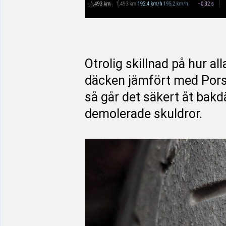
Otrolig skillnad på hur all
däcken jämfört med Porsc
så går det säkert åt bak
demolerade skuldror.