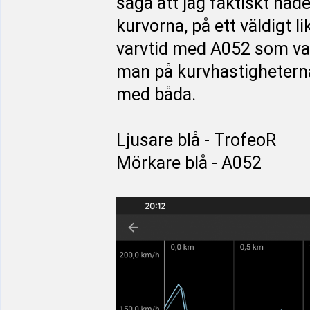
säga att jag faktiskt hade 
kurvorna, på ett väldigt 
varvtid med A052 som va
man på kurvhastigheterna 
med båda.
Ljusare blå - TrofeoR
Mörkare blå - A052