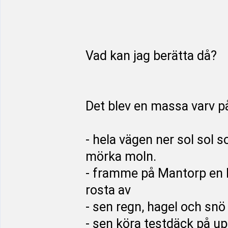
Vad kan jag berätta då?
Det blev en massa varv på
- hela vägen ner sol sol 
mörka moln.
- framme på Mantorp en bu
rosta av
- sen regn, hagel och sn
- sen köra testdäck på up