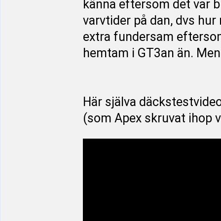
känna eftersom det var bli
varvtider på dan, dvs hu
extra fundersam eftersom 
hemtam i GT3an än. Men de
Här själva däckstestvide
(som Apex skruvat ihop v