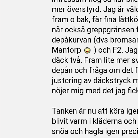
mer överstyrd. Jag är vä
fram o bak, får fina lättk
når också greppgränsen f
depåkurvan (dvs bromsa
Mantorp
) och F2. Ja
däck två. Fram lite mer s
depån och fråga om det 
justering av däckstryck 
nöjer mig med det jag fick
Tanken är nu att köra ige
blivit varm i kläderna och 
snöa och hagla igen precis