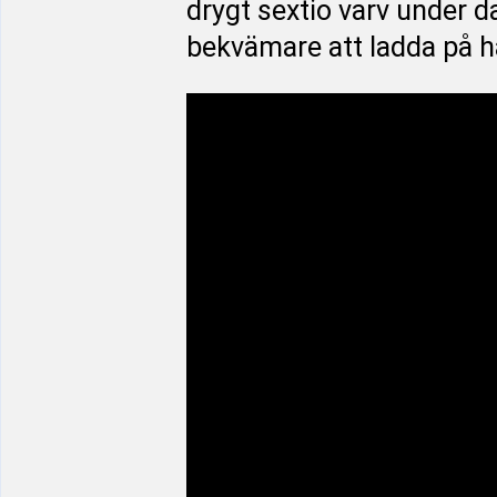
drygt sextio varv under d
bekvämare att ladda på hä