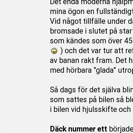
Det enda moderna hjälpme
mina ögon en fullständi
Vid något tillfälle under 
bromsade i slutet på star
som kändes som över 45 g
) och det var tur att r
av banan rakt fram. Det h
med hörbara "glada" utro
Så dags för det själva bli
som sattes på bilen så ble
i bilen vid hjulsskifte o
Däck nummer ett
började