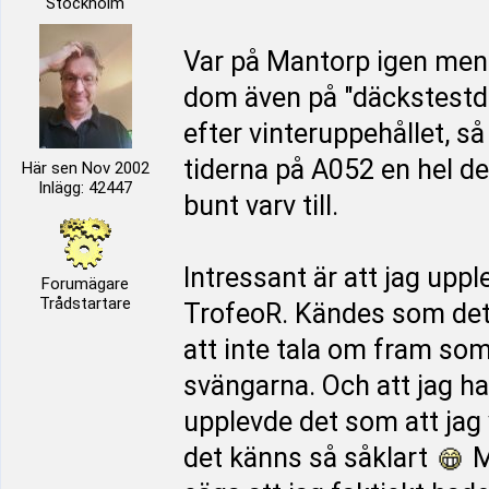
Stockholm
Var på Mantorp igen men
dom även på "däckstestda
efter vinteruppehållet, så
tiderna på A052 en hel de
Här sen Nov 2002
Inlägg: 42447
bunt varv till.
Intressant är att jag uppl
Forumägare
Trådstartare
TrofeoR. Kändes som det
att inte tala om fram som 
svängarna. Och att jag ha
upplevde det som att jag 
det känns så såklart
M