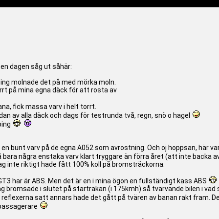
men dagen såg ut såhär:
köping molnade det på med mörka moln.
rrt på mina egna däck för att rosta av
a, fick massa varv i helt torrt.
ndan av alla däck och dags för testrunda två, regn, snö o hagel
ping
ag en bunt varv på de egna A052 som avrostning. Och oj hoppsan, här 
bara några enstaka varv klart tryggare än förra året (att inte backa a
 jag inte riktigt hade fått 100% koll på bromsträckorna.
T3 har är ABS. Men det är en i mina ögon en fullständigt kass ABS
jag bromsade i slutet på startrakan (i 175kmh) så tvärvände bilen i va
t reflexerna satt annars hade det gått på tvären av banan rakt fram. De
h passagerare