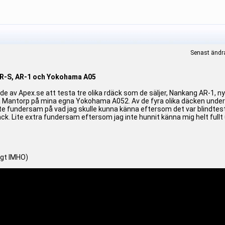
Senast ändr
CR-S, AR-1 och Yokohama A05
nde av Apex.se att testa tre olika rdäck som de säljer, Nankang AR-1, n
 på Mantorp på mina egna Yokohama A052. Av de fyra olika däcken under
 fundersam på vad jag skulle kunna känna eftersom det var blindtest (ku
ck. Lite extra fundersam eftersom jag inte hunnit känna mig helt fullt
igt IMHO)