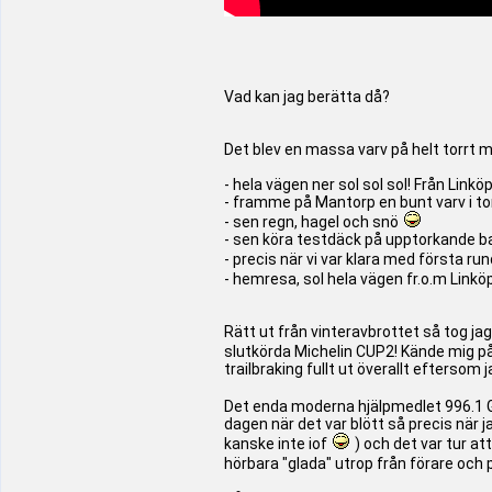
Vad kan jag berätta då?
Det blev en massa varv på helt torrt 
- hela vägen ner sol sol sol! Från Lin
- framme på Mantorp en bunt varv i to
- sen regn, hagel och snö
- sen köra testdäck på upptorkande ban
- precis när vi var klara med första ru
- hemresa, sol hela vägen fr.o.m Linkö
Rätt ut från vinteravbrottet så tog j
slutkörda Michelin CUP2! Kände mig på 
trailbraking fullt ut överallt eftersom
Det enda moderna hjälpmedlet 996.1 G
dagen när det var blött så precis när 
kanske inte iof
) och det var tur at
hörbara "glada" utrop från förare oc