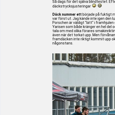
Så dags för det själva blindtestet. Efte
däckstrycksjusteringar
Däck nummer ett
började på fuktigt me
var först ut. Jag kände inte igen den 
Porschen är väldigt "lätt" i framhjule
Yarisen som både kränger en hel del och
tala om med olika förares smakinrikti
även när det torkat upp. Men förvånan
framdäcken inte riktigt kommit upp ok
någonstans.