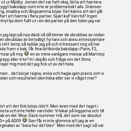
ut ur Mjölby. Jomen det var helt okej, lätta att hantera
 snyggt baksläpp som inte är problematiskt alls. Gränsen
sning, snabba och långsamma böjar. Det känns att det går
t att hämta i flera partier. Sjukt kul! Varvtid? Ingen
ttja dom fullt ut i en del partier på den tiden jag var
om jag lagt på nya däck så då hinner de skrubbas av redan
äcken skrubbas av betydligt fortare och ännu intressantare
i rätt temp så laddar jag på och intressant nog så har
a fram o bak, får fina lättkörda baksläpp i Paris, F2,
romsar på mig
en av mina vanligare missar på Mantorp
p eller inte? In i depån och fråga om det finns
er mig med det jag fick ut av det hela.
 men... det börjar regna, snöa och hagla igen precis och vi
 känslan och resultaten identiska eller ser vi något mer?
st att det fick börja i blött. Men även med det taget i
ta och inte heller varvtider. Vi kikar på loggarna och till
bak en del. Wow. Däck nummer två, det som var absolut
:30+ på AD09
Sen får ni inte glömma att jag är en
lmarginalen av "bara hur det blev". Men med det sagt så var