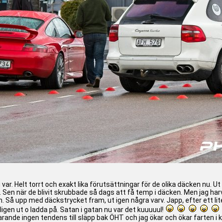
u var. Helt torrt och exakt lika förutsättningar för de olika däcken nu. Ut
. Sen när de blivit skrubbade så dags att få temp i däcken. Men jag ha
am. Så upp med däckstrycket fram, ut igen några varv. Japp, efter ett
ntligen ut o ladda på. Satan i gatan nu var det kuuuuul!
arande ingen tendens till släpp bak ÖHT och jag ökar och ökar farten i k