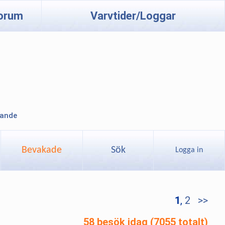
orum
Varvtider/Loggar
lande
Bevakade
Sök
Logga in
1
,
2
>>
58 besök idag (7055 totalt)