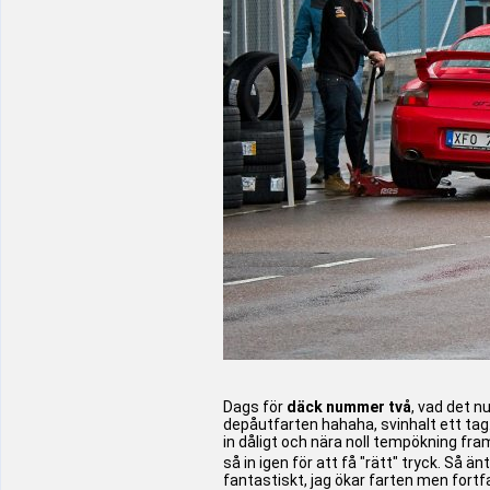
Dags för
däck nummer två
, vad det n
depåutfarten hahaha, svinhalt ett tag
in dåligt och nära noll tempökning fr
så in igen för att få "rätt" tryck. Så ä
fantastiskt, jag ökar farten men fortf