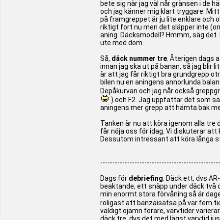
bete sig när jag väl når gränsen i de h
och jag känner mig klart tryggare. Mitt
på framgreppet är ju lite enklare och 
riktigt fort nu men det släpper inte (o
aning. Däcksmodell? Hmmm, säg det. Men
ute med dom.
Så,
däck nummer tre
. Återigen dags a
innan jag ska ut på banan, så jag blir 
är att jag får riktigt bra grundgrepp 
bilen nu en aningens annorlunda balans,
Depåkurvan och jag når också greppgr
) och F2. Jag uppfattar det som sä
aningens mer grepp att hämta bak med 
Tanken är nu att köra igenom alla tre dä
får nöja oss för idag. Vi diskuterar att 
Dessutom intressant att köra långa stin
------------------------------------------------
Dags för
debriefing
. Däck ett, dvs AR
beaktande, ett snäpp under däck två o tr
min enormt stora förvåning så är dage
roligast att banzaisatsa på var fem ti
väldigt ojämn förare, varvtider varierar
däck tre, dvs det med lägst varvtid ju