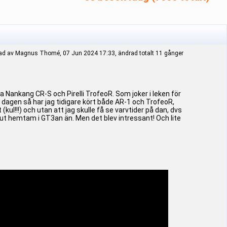
ad av Magnus Thomé, 07 Jun 2024 17:33, ändrad totalt 11 gånger
ya Nankang CR-S och Pirelli TrofeoR. Som joker i leken för
 dagen så har jag tidigare kört både AR-1 och TrofeoR,
l!!!) och utan att jag skulle få se varvtider på dan, dvs
 ut hemtam i GT3an än. Men det blev intressant! Och lite