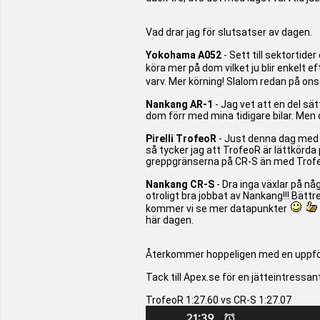
Vad drar jag för slutsatser av dagen.
Yokohama A052
- Sett till sektortide
köra mer på dom vilket ju blir enkelt 
varv. Mer körning! Slalom redan på on
Nankang AR-1
- Jag vet att en del sä
dom förr med mina tidigare bilar. Men de
Pirelli TrofeoR
- Just denna dag med d
så tycker jag att TrofeoR är lättkörda 
greppgränserna på CR-S än med Trof
Nankang CR-S
- Dra inga växlar på någ
otroligt bra jobbat av Nankang!!! Bät
kommer vi se mer datapunkter
här dagen.
Återkommer hoppeligen med en uppfölj
Tack till Apex.se för en jätteintressa
TrofeoR 1:27.60 vs CR-S 1:27.07