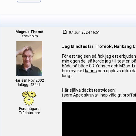
Magnus Thomé
07 Jun 2024 16:51
Stockholm
Jag blindtestar TrofeoR, Nankang 
För ett tag sen så fick jag ett erbjuda
min egen del så körde jag till testen
båda på både GR Yarisen och M2an. Lite
hur mycket
känns
och upplevs olika dä
lurigt.
Här sen Nov 2002
Inlägg: 42447
Här själva däckstestvideon:
(som Apex skruvat ihop väldigt proffs
Forumägare
Trådstartare