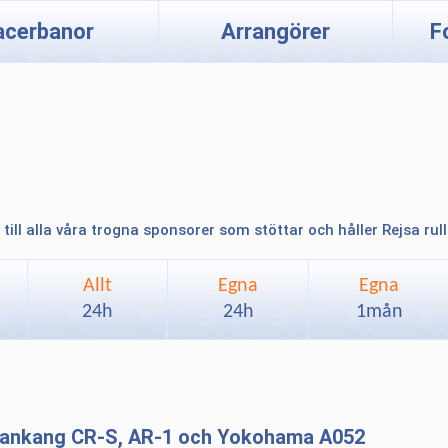
acerbanor
Arrangörer
F
 till alla våra trogna sponsorer som stöttar och håller Rejsa rul
Allt
Egna
Egna
24h
24h
1mån
 Nankang CR-S, AR-1 och Yokohama A052