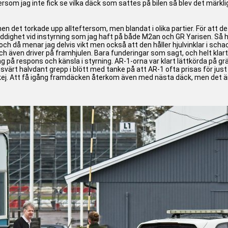
rsom jag inte fick se vilka däck som sattes på bilen så blev det märklig e
n det torkade upp allteftersom, men blandat i olika partier. För att det
luddighet vid instyrning som jag haft på både M2an och GR Yarisen. Så h
n och då menar jag delvis vikt men också att den håller hjulvinklar i 
 även driver på framhjulen. Bara funderingar som sagt, och helt klart så
ng på respons och känsla i styrning. AR-1-orna var klart lättkörda på 
svärt halvdant grepp i blött med tanke på att AR-1 ofta prisas för jus
ej. Att få igång framdäcken återkom även med nästa däck, men det är kl