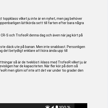
gt toppklass vilket ju inte är en nyhet, men jag behöver
ppenbarligen lättkörda sett till farten efter bara några
e CR-S och TrofeoR denna dag och även när jag kört på
gaste däck ute på banan. Men inte snabbast. Personligen
 det betydligt enklare att köra ända upp till
ättningar så är de tveklöst i klass med TrofeoR vilket ju är
isligen har de kapaciteten. När fler kör på dom så
R men glöm iof inte att det var under tio grader den