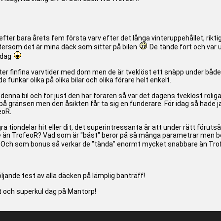
r efter bara årets fem första varv efter det långa vinteruppehållet, rikti
eftersom det är mina däck som sitter på bilen
De tände fort och var u
sdag
tter finfina varvtider med dom men de är tveklöst ett snäpp under båd
 funkar olika på olika bilar och olika förare helt enkelt.
enna bil och för just den här föraren så var det dagens tveklöst roli
på gränsen men den åsikten får ta sig en funderare. För idag så hade jag
eoR.
ra tiondelar hit eller dit, det superintressanta är att under rätt föruts
tre än TrofeoR? Vad som är "bäst" beror på så många parametrar men bev
Och som bonus så verkar de "tända" enormt mycket snabbare än Trofeo
ande test av alla däcken på lämplig banträff!
nt och superkul dag på Mantorp!