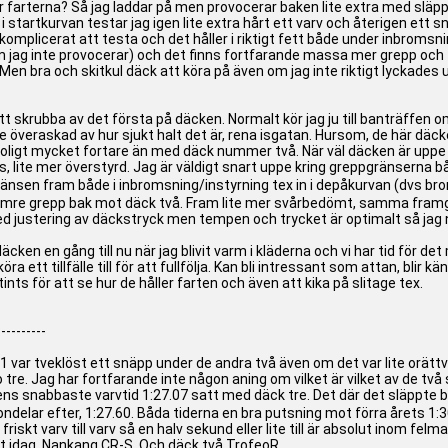
är farterna? Så jag laddar på men provocerar baken lite extra med släpp 
 i startkurvan testar jag igen lite extra hårt ett varv och återigen ett
okomplicerat att testa och det håller i riktigt fett både under inbrom
m jag inte provocerar) och det finns fortfarande massa mer grepp och far
 bra och skitkul däck att köra på även om jag inte riktigt lyckades utny
tt skrubba av det första på däcken. Normalt kör jag ju till banträffen 
lite överaskad av hur sjukt halt det är, rena isgatan. Hursom, de här d
otroligt mycket fortare än med däck nummer två. När väl däcken är uppe 
 lite mer överstyrd. Jag är väldigt snart uppe kring greppgränserna båd
änsen fram både i inbromsning/instyrning tex in i depåkurvan (dvs b
mre grepp bak mot däck två. Fram lite mer svårbedömt, samma framgrep
justering av däckstryck men tempen och trycket är optimalt så jag nöj
cken en gång till nu när jag blivit varm i kläderna och vi har tid för det
köra ett tillfälle till för att fullfölja. Kan bli intressant som attan, blir
ts för att se hur de håller farten och även att kika på slitage tex.
----------
-1 var tveklöst ett snäpp under de andra två även om det var lite orättvi
e. Jag har fortfarande inte någon aning om vilket är vilket av de två sis
ns snabbaste varvtid 1:27.07 satt med däck tre. Det där det släppte 
ondelar efter, 1:27.60. Båda tiderna en bra putsning mot förra årets 1
 friskt varv till varv så en halv sekund eller lite till är absolut inom fe
st idag, Nankang CR-S. Och däck två TrofeoR.