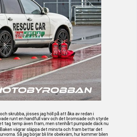
 och skrubba, jösses jag höll på att åka av redan i
rvade runt en handfull varv och det bromsade och styrde
 litet tag temp även fram, men stenhårt pumpade däck nu
Baken vägrar släppa det minsta och fram bettar det
urvorna. Så jag börjar bli lite obekväm, hur kommer bilen