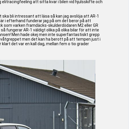
litracingfeeling att sitta kvar i bilen vid hjulsskifte och
 ska bli intressant att läsa så kan jag avslöja att AR-1
är i efterhand funderar jag på om det beror på att
schack som varken framdäcks-skulderdödaren M2 eller GR
 fungerar AR-1 väldigt olika på olika bilar för att inte
gränsen! Men hade okej men inte superfantastiskt grepp
t våtgreppet men det kan ha berott på att tempen just i
art det var en kall dag, mellan fem o tio grader