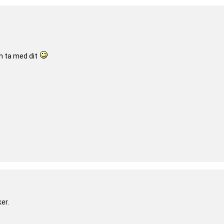
an ta med dit
ker.