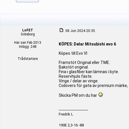
LoFET
08 Jun 2024 20:35
Göteborg
Här sen Feb 2013
KÖPES: Delar Mitsubishi evo 6
Inlägg: 248
Köpes till Evo VI
Trådstartare
Framstöt Original eller TME.
Bakstöt original.
Fina i glasfiber kan lämnas i byte.
Reservhjuls fäste.
Vinge / delar av vinge .
Coilovers för gata av premium märke,
Skicka PM om du har
_________________
Fredrik L
190E 2,3-16 -88