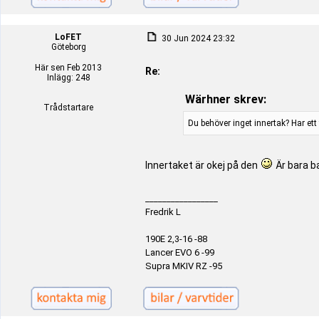
LoFET
30 Jun 2024 23:32
Göteborg
Här sen Feb 2013
Re:
Inlägg: 248
Wärhner skrev:
Trådstartare
Du behöver inget innertak? Har et
Innertaket är okej på den
Är bara b
_________________
Fredrik L
190E 2,3-16 -88
Lancer EVO 6 -99
Supra MKIV RZ -95