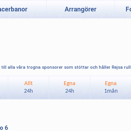
acerbanor
Arrangörer
F
 till alla våra trogna sponsorer som stöttar och håller Rejsa rul
Allt
Egna
Egna
24h
24h
1mån
o 6