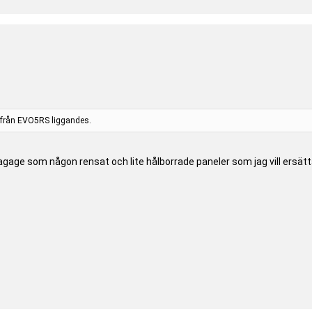
t från EVO5RS liggandes.
agage som någon rensat och lite hålborrade paneler som jag vill ersät