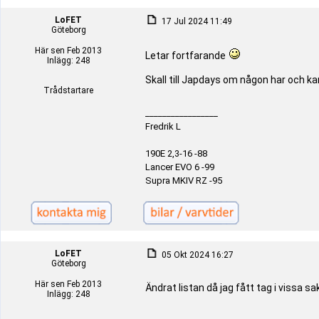
LoFET
17 Jul 2024 11:49
Göteborg
Här sen Feb 2013
Letar fortfarande
Inlägg: 248
Skall till Japdays om någon har och k
Trådstartare
_________________
Fredrik L
190E 2,3-16 -88
Lancer EVO 6 -99
Supra MKIV RZ -95
LoFET
05 Okt 2024 16:27
Göteborg
Här sen Feb 2013
Ändrat listan då jag fått tag i vissa sa
Inlägg: 248