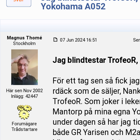
Yokohama A052
Magnus Thomé
07 Jun 2024 16:51
Sen
Stockholm
Jag blindtestar TrofeoR
För ett tag sen så fick ja
rdäck som de säljer, Nan
Här sen Nov 2002
Inlägg: 42447
TrofeoR. Som joker i leken
Mantorp på mina egna Yo
under dagen så har jag t
Forumägare
Trådstartare
både GR Yarisen och M2an