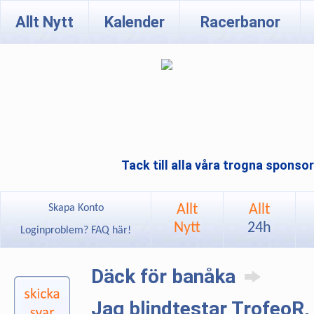
Allt Nytt
Kalender
Racerbanor
Tack till alla våra trogna sponso
Allt
Allt
Skapa Konto
Nytt
24h
Loginproblem? FAQ här!
Däck för banåka
Jag blindtestar TrofeoR