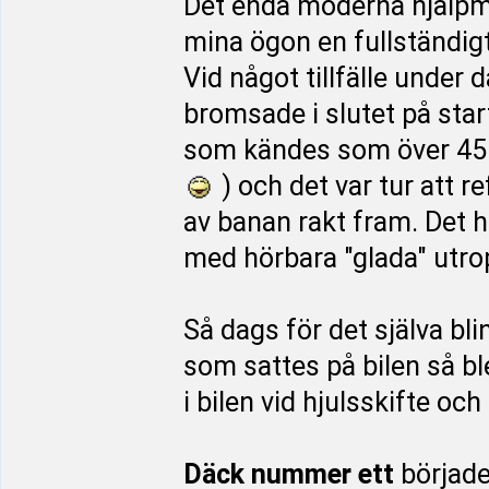
Det enda moderna hjälpme
mina ögon en fullständi
Vid något tillfälle under 
bromsade i slutet på star
som kändes som över 45 g
) och det var tur att r
av banan rakt fram. Det h
med hörbara "glada" utro
Så dags för det själva bli
som sattes på bilen så ble
i bilen vid hjulsskifte o
Däck nummer ett
började