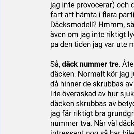
jag inte provocerar) och
fart att hämta i flera part
Däcksmodell? Hmmm, säg 
även om jag inte riktigt l
på den tiden jag var ute
Så,
däck nummer tre
. Åt
däcken. Normalt kör jag j
då hinner de skrubbas av 
lite överaskad av hur sjuk
däcken skrubbas av betydl
jag får riktigt bra grund
nummer två. När väl däcke
intressant nog så har bil