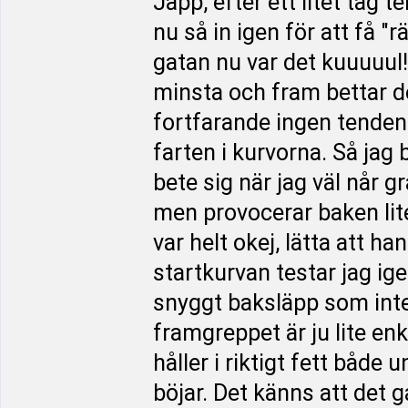
Japp, efter ett litet ta
nu så in igen för att få "r
gatan nu var det kuuuuul
minsta och fram bettar de
fortfarande ingen tendens
farten i kurvorna. Så jag 
bete sig när jag väl når g
men provocerar baken lit
var helt okej, lätta att ha
startkurvan testar jag ige
snyggt baksläpp som inte
framgreppet är ju lite en
håller i riktigt fett bå
böjar. Det känns att det g