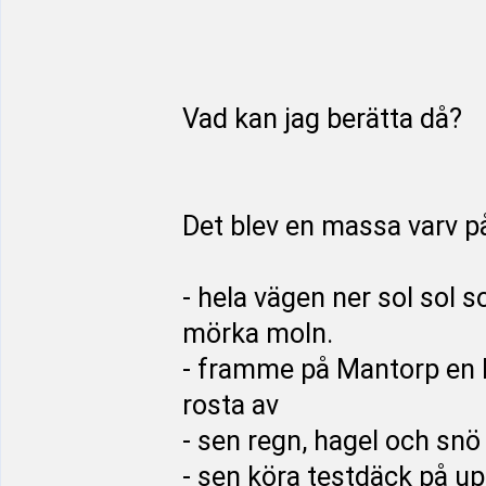
Vad kan jag berätta då?
Det blev en massa varv på
- hela vägen ner sol sol 
mörka moln.
- framme på Mantorp en bu
rosta av
- sen regn, hagel och sn
- sen köra testdäck på up