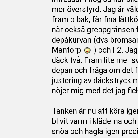
mer överstyrd. Jag är vä
fram o bak, får fina lättk
når också greppgränsen f
depåkurvan (dvs bromsa
Mantorp
) och F2. Ja
däck två. Fram lite mer s
depån och fråga om det 
justering av däckstryck 
nöjer mig med det jag fick
Tanken är nu att köra ige
blivit varm i kläderna och 
snöa och hagla igen precis