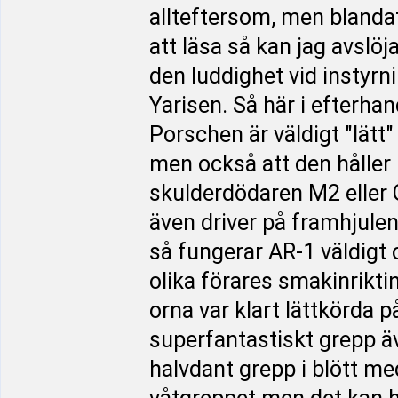
allteftersom, men blandat 
att läsa så kan jag avslöj
den luddighet vid instyr
Yarisen. Så här i efterha
Porschen är väldigt "lätt"
men också att den håller
skulderdödaren M2 eller 
även driver på framhjulen
så fungerar AR-1 väldigt o
olika förares smakinrikti
orna var klart lättkörda 
superfantastiskt grepp ä
halvdant grepp i blött med