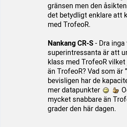
gränsen men den åsikten f
det betydligt enklare att
med TrofeoR.
Nankang CR-S
- Dra inga 
superintressanta är att un
klass med TrofeoR vilket j
än TrofeoR? Vad som är 
bevisligen har de kapacit
mer datapunkter
Oc
mycket snabbare än Trofe
grader den här dagen.