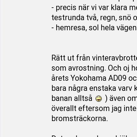
- precis när vi var klara 
testrunda två, regn, snö 
- hemresa, sol hela väge
Rätt ut från vinteravbrot
som avrostning. Och oj ho
årets Yokohama AD09 och
bara några enstaka varv kl
banan alltså
) även om 
överallt eftersom jag inte
bromsträckorna.