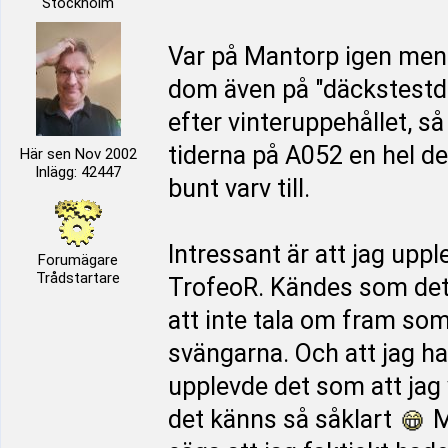
Stockholm
Var på Mantorp igen men
dom även på "däckstestda
efter vinteruppehållet, så
tiderna på A052 en hel de
Här sen Nov 2002
Inlägg: 42447
bunt varv till.
Intressant är att jag uppl
Forumägare
Trådstartare
TrofeoR. Kändes som det
att inte tala om fram som 
svängarna. Och att jag ha
upplevde det som att jag 
det känns så såklart
M