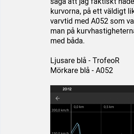
säga att jag faktiskt hade 
kurvorna, på ett väldigt 
varvtid med A052 som va
man på kurvhastigheterna 
med båda.
Ljusare blå - TrofeoR
Mörkare blå - A052