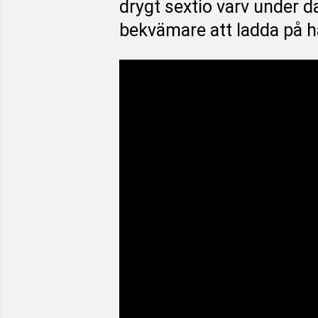
drygt sextio varv under d
bekvämare att ladda på hä