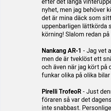
efter det långa vinteruppeh
nyhet, men jag behöver kö
det är mina däck som sitt
uppenbarligen lättkörda se
körning! Slalom redan p
Nankang AR-1
- Jag vet a
men de är tveklöst ett s
och även när jag kört på 
funkar olika på olika bilar
Pirelli TrofeoR
- Just den
föraren så var det dagens
inte snabbast. Personlige