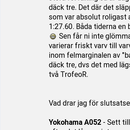
däck tre. Det där det slä
som var absolut roligast 
1:27.60. Båda tiderna en
Sen får ni inte glömma 
varierar friskt varv till va
inom felmarginalen av "b
däck tre, dvs det med läg
två TrofeoR.
Vad drar jag för slutsats
Yokohama A052
- Sett ti