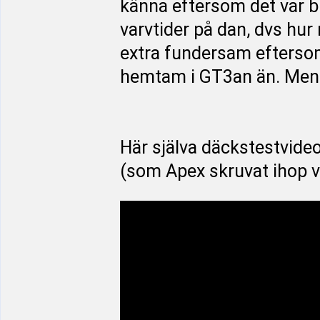
känna eftersom det var bli
varvtider på dan, dvs hu
extra fundersam eftersom 
hemtam i GT3an än. Men de
Här själva däckstestvide
(som Apex skruvat ihop v