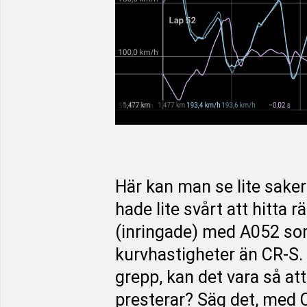
Här kan man se lite sak
hade lite svårt att hitta r
(inringade) med A052 som
kurvhastigheter än CR-S. 
grepp, kan det vara så at
presterar? Säg det, med C