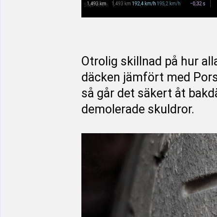
Otrolig skillnad på hur all
däcken jämfört med Porsc
så går det säkert åt bak
demolerade skuldror.