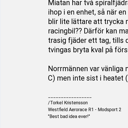
Miatan har två spiralfjäd
ihop i en enhet, så när e
blir lite lättare att try
racingbil?? Därför kan m
trasig fjäder ett tag, til
tvingas bryta kval på förs
Norrmännen var vänliga n
C) men inte sist i heate
_________________
/Torkel Kristensson
Westfield Aerorace R1 - Modsport 2
"Best bad idea ever!"