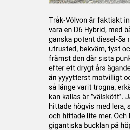
Tråk-Völvon är faktiskt i
vara en D6 Hybrid, med b
ganska potent diesel-5a 
utrusted, bekväm, tyst o
främst den där sista punk
efter ett drygt års ägande
än yyyytterst motvilligt o
så länge varit trogna, erk
kan kallas är "välskött".
hittade högvis med lera, 
och hittade lite mer. Och 
gigantiska bucklan på hög