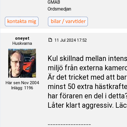
GMAB
Ordsmedjan
oneyet
11 Jul 2024 17:52
Huskvarna
Kul skillnad mellan inten
miljö från externa kamer
Är det tricket med att ba
Här sen Nov 2004
minst 50 extra hästkraft
Inlägg: 1196
har föraren en del i detta
Låter klart aggressiv. Lä
_________________