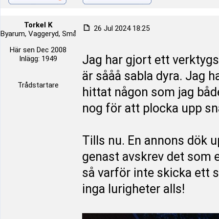
Torkel K
26 Jul 2024 18:25
Byarum, Vaggeryd, Småland, Sverige
Här sen Dec 2008
Jag har gjort ett verktygs
Inlägg: 1949
är sååå sabla dyra. Jag h
Trådstartare
hittat någon som jag både
nog för att plocka upp s
Tills nu. En annons dök upp
genast avskrev det som e
så varför inte skicka ett 
inga lurigheter alls!