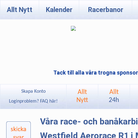
Allt Nytt
Kalender
Racerbanor
Tack till alla våra trogna sponso
Allt
Allt
Skapa Konto
Nytt
24h
Loginproblem? FAQ här!
Våra race- och banåkarb
Westfield Aerorace R1 i