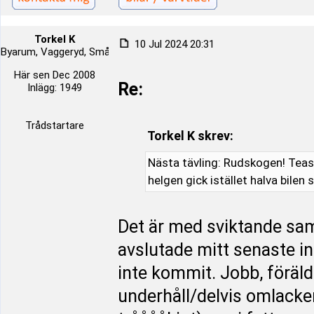
Torkel K
10 Jul 2024 20:31
Byarum, Vaggeryd, Småland, Sverige
Här sen Dec 2008
Re:
Inlägg: 1949
Trådstartare
Torkel K skrev:
Nästa tävling: Rudskogen! Tease
helgen gick istället halva bile
Det är med sviktande samv
avslutade mitt senaste i
inte kommit. Jobb, föräl
underhåll/delvis omlacker