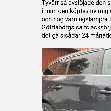
Tyvärr så avslöjade den s
innan den köptes av mig (
och nog varningslampor tän
Göttlabörgs saltslasksörja
det gå sisådär 24 månade