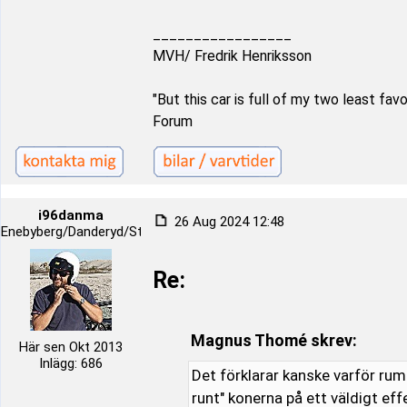
_________________
MVH/ Fredrik Henriksson
"But this car is full of my two least fa
Forum
i96danma
26 Aug 2024 12:48
Enebyberg/Danderyd/Stockholm
Re:
Magnus Thomé skrev:
Här sen Okt 2013
Inlägg: 686
Det förklarar kanske varför rump
runt" konerna på ett väldigt eff