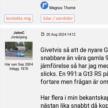
Magnus Thomé
JohnC
20 Aug 2024 14:12
Jönköping
Givetvis så att de nyare 
snabbare än våra gamla 9
Här sen Sep 2004
jämförelse så har jag me
Inlägg: 1870
slicks. En 991:a Gt3 RS p
fortare men frågan är om 
Har flera i min bekantsk
nästan lika snabbt då kop