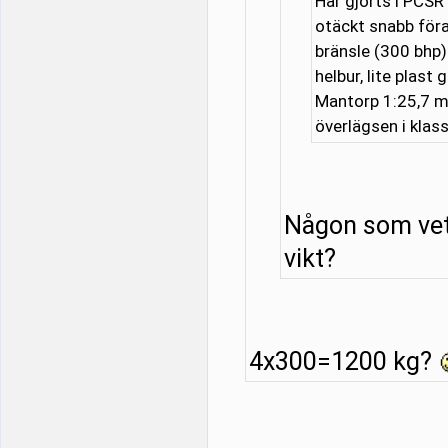
Har gjorts i PCS
otäckt snabb föra
bränsle (300 bhp)
helbur, lite plast
Mantorp 1:25,7 me
överlägsen i klas
Någon som vet
vikt?
4x300=1200 kg?