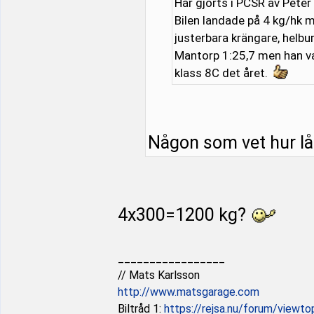
Har gjorts i PCSR av Pete
Bilen landade på 4 kg/hk 
justerbara krängare, helbur
Mantorp 1:25,7 men han var
klass 8C det året.
Någon som vet hur lå
4x300=1200 kg?
_________________
// Mats Karlsson
http://www.matsgarage.com
Biltråd 1:
https://rejsa.nu/forum/viewt