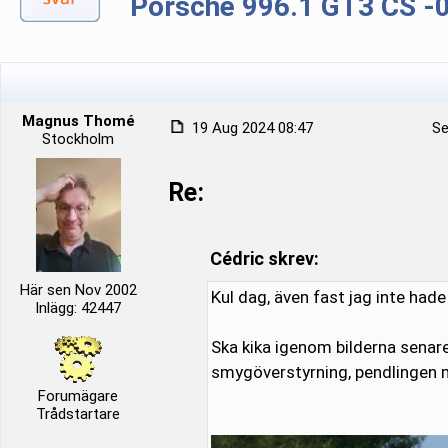
Porsche 996.1 GT3 CS -00 
Magnus Thomé
19 Aug 2024 08:47
Se
Stockholm
Re:
Cédric skrev:
Här sen Nov 2002
Kul dag, även fast jag inte hade n
Inlägg: 42447
Ska kika igenom bilderna senare
smygöverstyrning, pendlingen me
Forumägare
Trådstartare