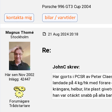
Porsche 996 GT3 Cup 2004
Magnus Thomé
21 Aug 2024 20:18
Stockholm
Re:
JohnC skrev:
Här sen Nov 2002
Har gjorts i PCSR av Peter Cla
Inlägg: 42447
landade på 4 kg/hk med förare 
krängare, helbur, lite plast gi
han var otäckt snabb på alla ba
Forumägare
Trådstartare