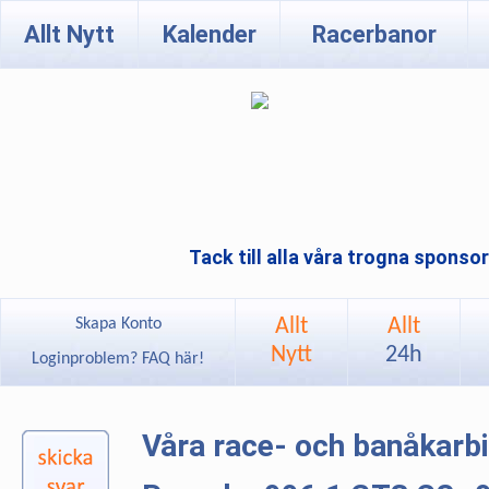
Allt Nytt
Kalender
Racerbanor
Tack till alla våra trogna sponso
Allt
Allt
Skapa Konto
Nytt
24h
Loginproblem? FAQ här!
Våra race- och banåkarb