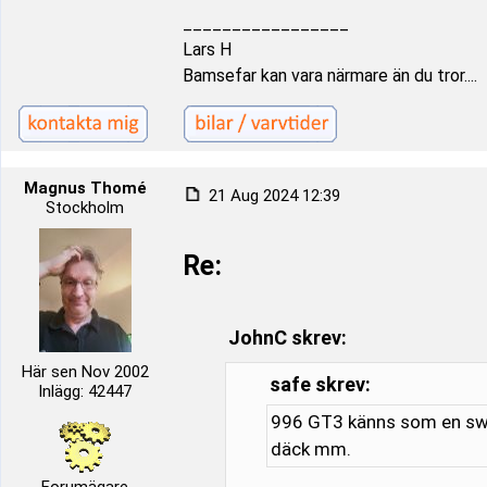
_________________
Lars H
Bamsefar kan vara närmare än du tror....
Magnus Thomé
21 Aug 2024 12:39
Stockholm
Re:
JohnC skrev:
Här sen Nov 2002
safe skrev:
Inlägg: 42447
996 GT3 känns som en swe
däck mm.