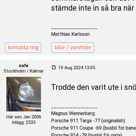
stämde inte in så bra när 
_________________
Matthias Karlsson
safe
19 Aug 2024 13:05
Stockholm / Kalmar
Trodde den varit ute i s
_________________
Magnus Wennerberg
Här sen Jan 2006
Porsche 911 Targa -77 (originalish)
Inlägg: 2533
Porsche 911 Coupe -69 (busbil för bana
Porsche 924 -79 (busbil för gata)