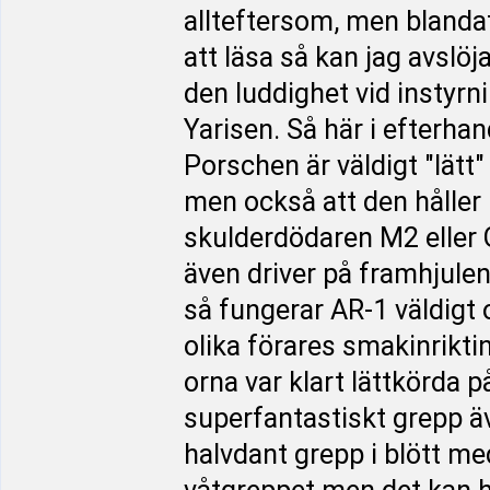
allteftersom, men blandat 
att läsa så kan jag avslöj
den luddighet vid instyr
Yarisen. Så här i efterha
Porschen är väldigt "lätt"
men också att den håller
skulderdödaren M2 eller 
även driver på framhjulen
så fungerar AR-1 väldigt o
olika förares smakinrikti
orna var klart lättkörda 
superfantastiskt grepp ä
halvdant grepp i blött med