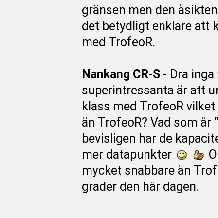
gränsen men den åsikten f
det betydligt enklare att
med TrofeoR.
Nankang CR-S
- Dra inga 
superintressanta är att un
klass med TrofeoR vilket j
än TrofeoR? Vad som är 
bevisligen har de kapacit
mer datapunkter
Oc
mycket snabbare än Trofe
grader den här dagen.