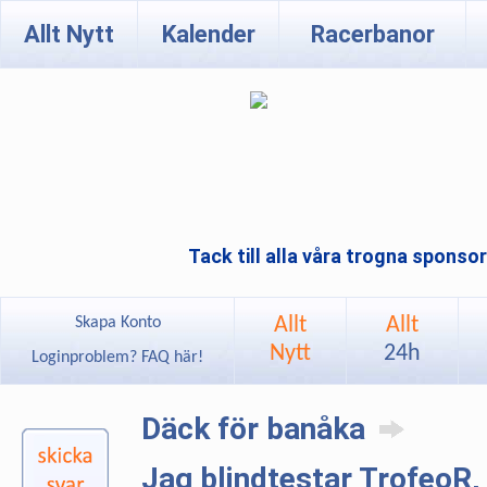
Allt Nytt
Kalender
Racerbanor
Tack till alla våra trogna sponso
Allt
Allt
Skapa Konto
Nytt
24h
Loginproblem? FAQ här!
Däck för banåka
Jag blindtestar TrofeoR