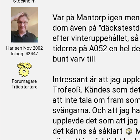
Stockholm
Var på Mantorp igen men
dom även på "däckstestda
efter vinteruppehållet, så
tiderna på A052 en hel de
Här sen Nov 2002
Inlägg: 42447
bunt varv till.
Intressant är att jag uppl
Forumägare
Trådstartare
TrofeoR. Kändes som det
att inte tala om fram som 
svängarna. Och att jag ha
upplevde det som att jag 
det känns så såklart
M