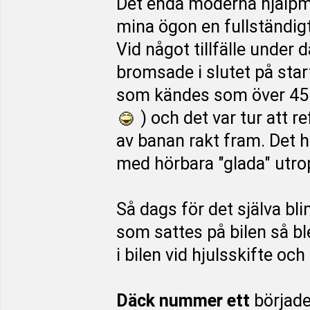
Det enda moderna hjälpme
mina ögon en fullständi
Vid något tillfälle under 
bromsade i slutet på star
som kändes som över 45 g
) och det var tur att r
av banan rakt fram. Det h
med hörbara "glada" utro
Så dags för det själva bli
som sattes på bilen så ble
i bilen vid hjulsskifte o
Däck nummer ett
började