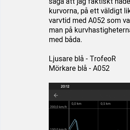
säga att jag faktiskt hade 
kurvorna, på ett väldigt 
varvtid med A052 som va
man på kurvhastigheterna 
med båda.
Ljusare blå - TrofeoR
Mörkare blå - A052