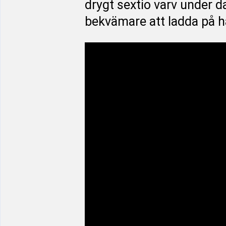
drygt sextio varv under d
bekvämare att ladda på hä