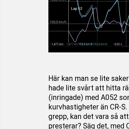
Här kan man se lite sak
hade lite svårt att hitta r
(inringade) med A052 som
kurvhastigheter än CR-S. 
grepp, kan det vara så at
presterar? Säg det, med C