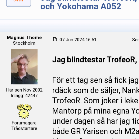
och Yokohama A052
Magnus Thomé
07 Jun 2024 16:51
Sen
Stockholm
Jag blindtestar TrofeoR
För ett tag sen så fick ja
rdäck som de säljer, Nan
Här sen Nov 2002
Inlägg: 42447
TrofeoR. Som joker i leken
Mantorp på mina egna Yo
under dagen så har jag t
Forumägare
Trådstartare
både GR Yarisen och M2an