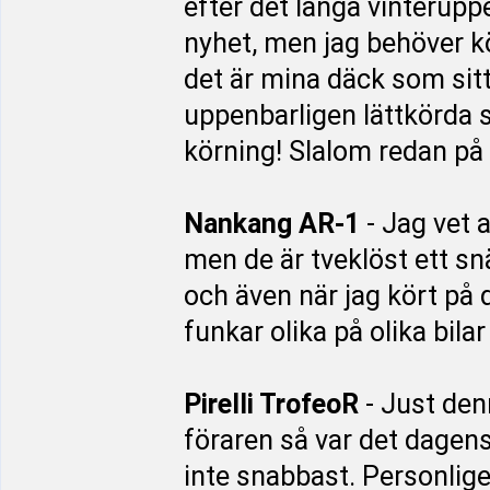
efter det långa vinteruppeh
nyhet, men jag behöver kö
det är mina däck som sitt
uppenbarligen lättkörda se
körning! Slalom redan p
Nankang AR-1
- Jag vet a
men de är tveklöst ett s
och även när jag kört på 
funkar olika på olika bilar
Pirelli TrofeoR
- Just den
föraren så var det dagens
inte snabbast. Personlige