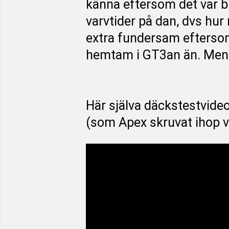
känna eftersom det var bli
varvtider på dan, dvs hu
extra fundersam eftersom 
hemtam i GT3an än. Men de
Här själva däckstestvide
(som Apex skruvat ihop v