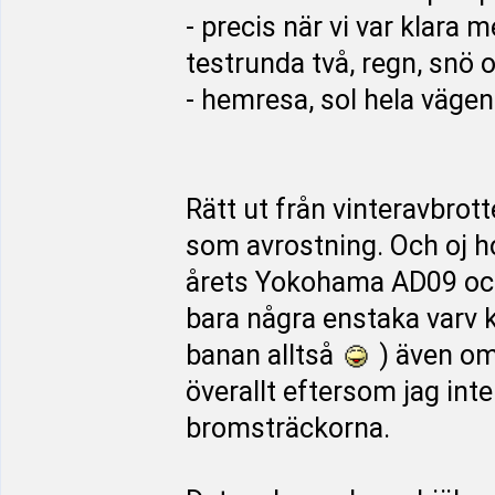
- precis när vi var klara 
testrunda två, regn, snö 
- hemresa, sol hela väge
Rätt ut från vinteravbrot
som avrostning. Och oj ho
årets Yokohama AD09 och
bara några enstaka varv kl
banan alltså
) även om 
överallt eftersom jag inte
bromsträckorna.