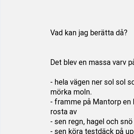
Vad kan jag berätta då?
Det blev en massa varv på
- hela vägen ner sol sol 
mörka moln.
- framme på Mantorp en bu
rosta av
- sen regn, hagel och sn
- sen köra testdäck på up