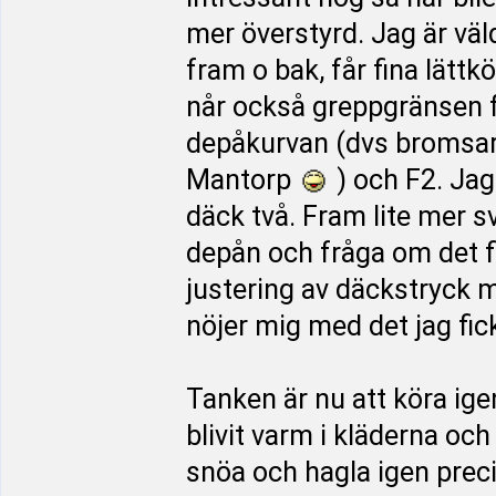
mer överstyrd. Jag är vä
fram o bak, får fina lättk
når också greppgränsen f
depåkurvan (dvs bromsa
Mantorp
) och F2. Ja
däck två. Fram lite mer s
depån och fråga om det 
justering av däckstryck 
nöjer mig med det jag fick
Tanken är nu att köra ige
blivit varm i kläderna och 
snöa och hagla igen precis