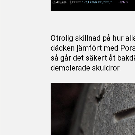
Otrolig skillnad på hur all
däcken jämfört med Porsc
så går det säkert åt bak
demolerade skuldror.