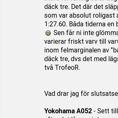
däck tre. Det där det slä
som var absolut roligast 
1:27.60. Båda tiderna en
Sen får ni inte glömma 
varierar friskt varv till va
inom felmarginalen av "b
däck tre, dvs det med läg
två TrofeoR.
Vad drar jag för slutsats
Yokohama A052
- Sett ti