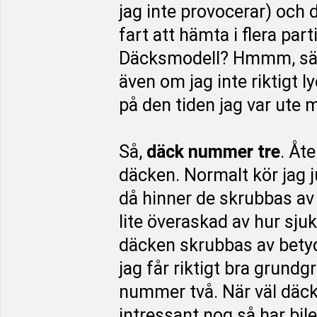
jag inte provocerar) och
fart att hämta i flera part
Däcksmodell? Hmmm, säg 
även om jag inte riktigt l
på den tiden jag var ute
Så,
däck nummer tre
. Åt
däcken. Normalt kör jag j
då hinner de skrubbas av 
lite överaskad av hur sjuk
däcken skrubbas av betydl
jag får riktigt bra grund
nummer två. När väl däcke
intressant nog så har bil