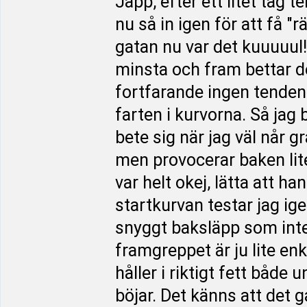
Japp, efter ett litet ta
nu så in igen för att få "r
gatan nu var det kuuuuul
minsta och fram bettar de
fortfarande ingen tendens
farten i kurvorna. Så jag 
bete sig när jag väl når g
men provocerar baken lit
var helt okej, lätta att ha
startkurvan testar jag ige
snyggt baksläpp som inte
framgreppet är ju lite en
håller i riktigt fett bå
böjar. Det känns att det g