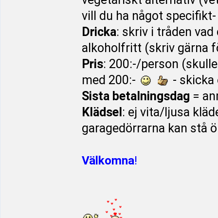
vill du ha något specifikt-
Dricka
: skriv i tråden vad d
alkoholfritt (skriv gärna 
Pris
: 200:-/person (skulle
med 200:-
- skicka 
Sista betalningsdag
= an
Klädsel
: ej vita/ljusa klä
garagedörrarna kan stå 
Välkomna
!