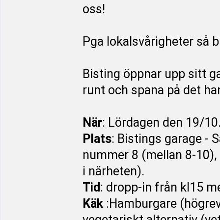
oss!
Pga lokalsvårigheter så bl
Bisting öppnar upp sitt g
runt och spana på det ha
När
: Lördagen den 19/10
Plats
: Bistings garage -
nummer 8 (mellan 8-10), T
i närheten).
Tid
: dropp-in från kl15 m
Käk
:Hamburgare (högrevs
vegetariskt alternativ (ve