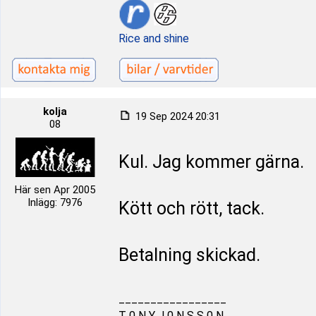
Rice and shine
kolja
19 Sep 2024 20:31
08
Kul. Jag kommer gärna.
Här sen Apr 2005
Inlägg: 7976
Kött och rött, tack.
Betalning skickad.
_________________
T 0 N Y J 0 N S S 0 N