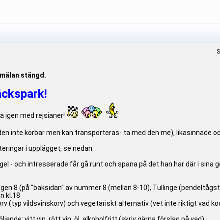
S
nmälan stängd.
ckspark!
ka igen med rejsianer!
den inte körbar men kan transporteras- ta med den me), likasinnade 
steringar i upplägget, se nedan.
gel - och intresserade får gå runt och spana på det han har där i sina
gen 8 (på "baksidan" av nummer 8 (mellan 8-10), Tullinge (pendeltågstat
n kl.18
(typ vildsvinskorv) och vegetariskt alternativ (vet inte riktigt vad ko
följande: vitt vin, rött vin, öl, alkoholfritt (skriv gärna förslag på vad).