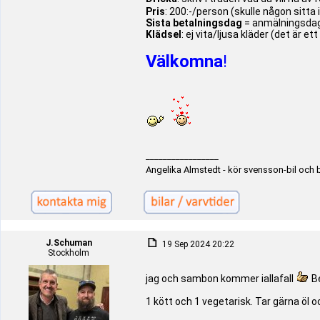
Pris
: 200:-/person (skulle någon sitta 
Sista betalningsdag
= anmälningsdag
Klädsel
: ej vita/ljusa kläder (det är 
Välkomna
!
_________________
Angelika Almstedt - kör svensson-bil och 
J.Schuman
19 Sep 2024 20:22
Stockholm
jag och sambon kommer iallafall
Be
1 kött och 1 vegetarisk. Tar gärna öl oc