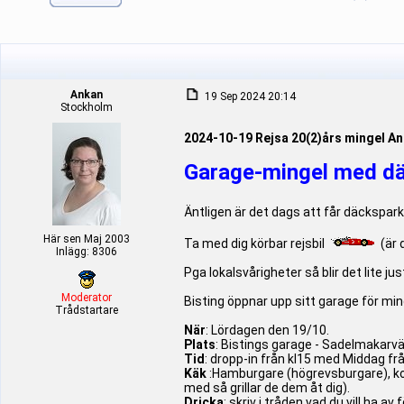
Ankan
19 Sep 2024 20:14
Stockholm
2024-10-19 Rejsa 20(2)års mingel A
Garage-mingel med dä
Äntligen är det dags att får däckspar
Här sen Maj 2003
Ta med dig körbar rejsbil
(är 
Inlägg: 8306
Pga lokalsvårigheter så blir det lite ju
Moderator
Bisting öppnar upp sitt garage för min
Trådstartare
När
: Lördagen den 19/10.
Plats
: Bistings garage - Sadelmakarvä
Tid
: dropp-in från kl15 med Middag frå
Käk
:Hamburgare (högrevsburgare), korv 
med så grillar de dem åt dig).
Dricka
: skriv i tråden vad du vill ha av 