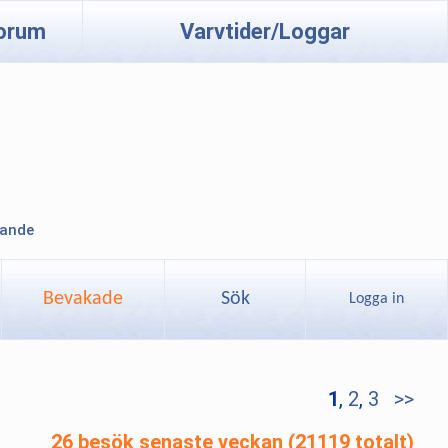
orum
Varvtider/Loggar
lande
Bevakade
Sök
Logga in
1
,
2
,
3
>>
26 besök senaste veckan (21119 totalt)