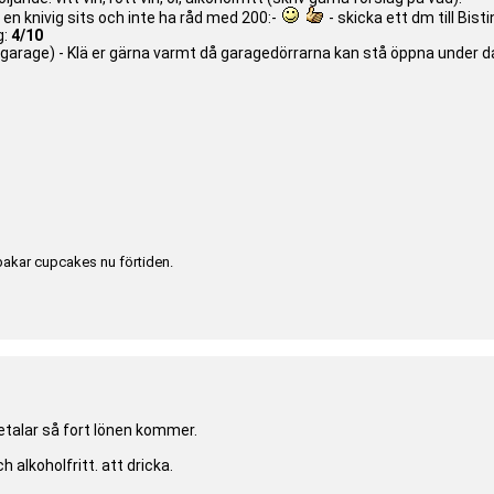
i en knivig sits och inte ha råd med 200:-
- skicka ett dm till Bisti
:
4/10
ett garage) - Klä er gärna varmt då garagedörrarna kan stå öppna under 
bakar cupcakes nu förtiden.
talar så fort lönen kommer.
h alkoholfritt. att dricka.