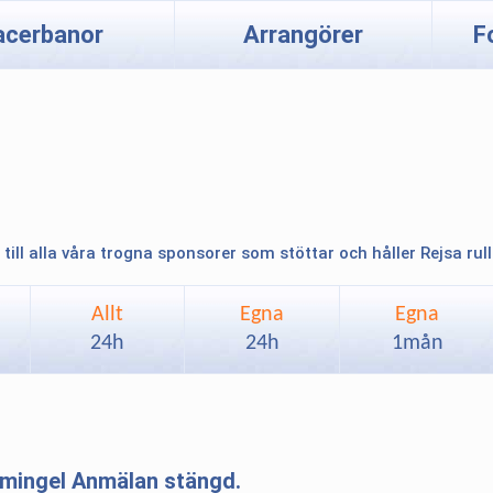
acerbanor
Arrangörer
F
 till alla våra trogna sponsorer som stöttar och håller Rejsa rul
Allt
Egna
Egna
24h
24h
1mån
 mingel Anmälan stängd.