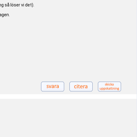
ng så löser vi det).
dagen.