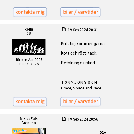
kolja
19 Sep 2024 20:31
08
Kul. Jag kommer gärna.
Kött och rött, tack.
Här sen Apr 2005
Betalning skickad.
Inlägg: 7976
_________________
T 0 N Y J 0 N S S 0 N
Grace, Space and Pace.
NiklasFalk
19 Sep 2024 20:56
Bromma