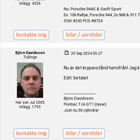
Inlägg: 4326
Nu: Porsche 944S & Swift Sport
Ex: 106 Rallye, Porsche 944, 2x 968 & 911 T
ÖSK #243 PCS #8724
Björn Davidsson
20 Sep 2024 05:27
Tullinge
Nu är det krypavstånd hemifrån! Jag 
Edit: betalat
_________________
Björn Davidsson
Här sen Jul 2005
Pontiac T/A GT1 (räser)
Inlägg: 1793
Just nu:36 cylindrar