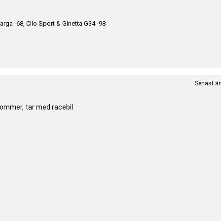
arga -68, Clio Sport & Ginetta G34 -98
Senast än
kommer, tar med racebil