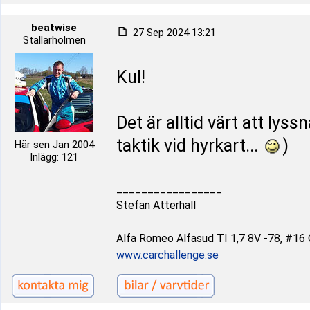
beatwise
27 Sep 2024 13:21
Stallarholmen
Kul!
Det är alltid värt att lys
taktik vid hyrkart...
)
Här sen Jan 2004
Inlägg: 121
_________________
Stefan Atterhall
Alfa Romeo Alfasud TI 1,7 8V -78, #16 C
www.carchallenge.se