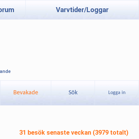
orum
Varvtider/Loggar
lande
Bevakade
Sök
Logga in
31 besök senaste veckan (3979 totalt)