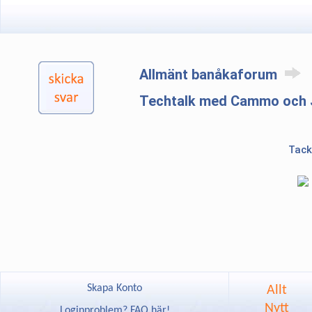
Allmänt banåkaforum
Techtalk med Cammo och 
Tack
Skapa Konto
Allt
Nytt
Loginproblem? FAQ här!