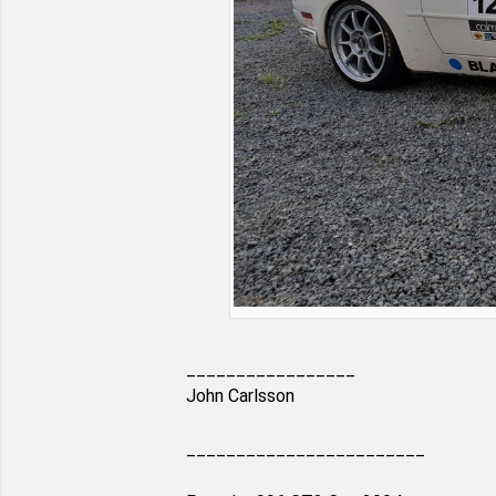
_________________
John Carlsson
________________________