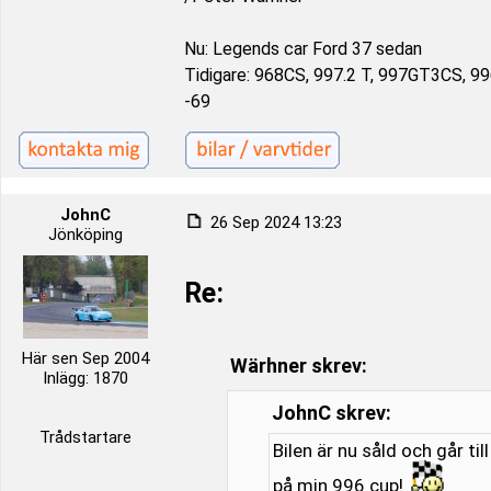
Nu: Legends car Ford 37 sedan
Tidigare: 968CS, 997.2 T, 997GT3CS, 9
-69
JohnC
26 Sep 2024 13:23
Jönköping
Re:
Här sen Sep 2004
Wärhner skrev:
Inlägg: 1870
JohnC skrev:
Trådstartare
Bilen är nu såld och går til
på min 996 cup!