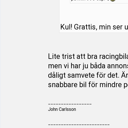
Kul! Grattis, min ser u
Lite trist att bra racingbi
men vi har ju båda annon
dåligt samvete för det. 
snabbare bil för mindre pe
_________________
John Carlsson
________________________