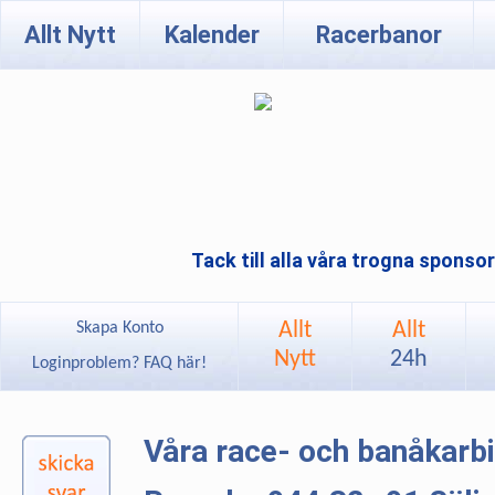
Allt Nytt
Kalender
Racerbanor
Tack till alla våra trogna sponso
Allt
Allt
Skapa Konto
Nytt
24h
Loginproblem? FAQ här!
Våra race- och banåkarb