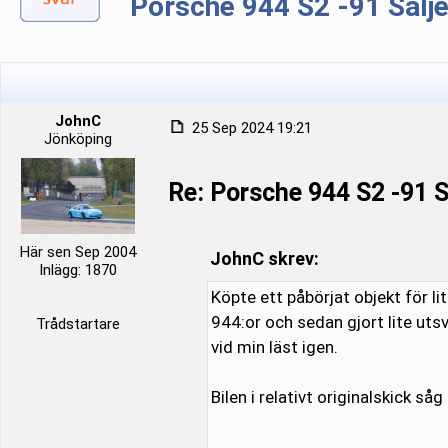
Porsche 944 S2 -91 Sälj
JohnC
25 Sep 2024 19:21
Jönköping
Re: Porsche 944 S2 -91
Här sen Sep 2004
JohnC skrev:
Inlägg: 1870
Köpte ett påbörjat objekt för li
944:or och sedan gjort lite utsv
Trådstartare
vid min läst igen.
Bilen i relativt originalskick såg