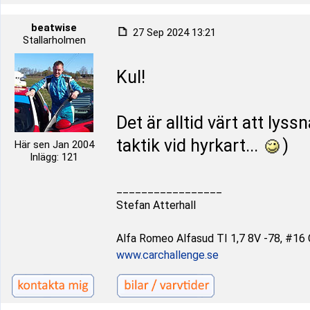
beatwise
27 Sep 2024 13:21
Stallarholmen
Kul!
Det är alltid värt att lys
taktik vid hyrkart...
)
Här sen Jan 2004
Inlägg: 121
_________________
Stefan Atterhall
Alfa Romeo Alfasud TI 1,7 8V -78, #16 C
www.carchallenge.se