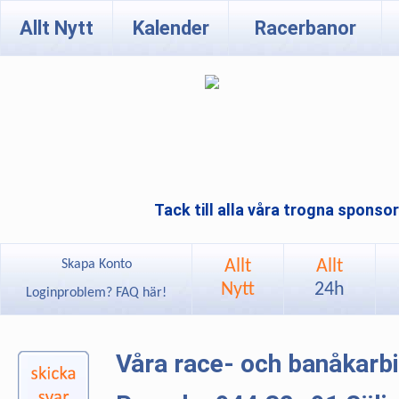
Allt Nytt
Kalender
Racerbanor
Tack till alla våra trogna sponso
Allt
Allt
Skapa Konto
Nytt
24h
Loginproblem? FAQ här!
Våra race- och banåkarb