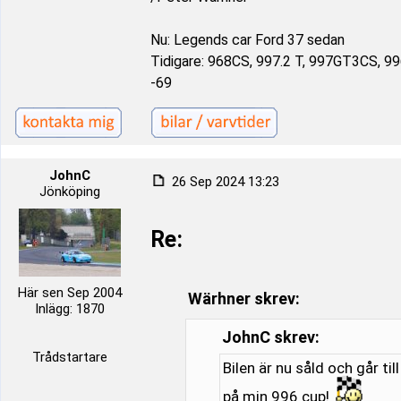
Nu: Legends car Ford 37 sedan
Tidigare: 968CS, 997.2 T, 997GT3CS, 9
-69
JohnC
26 Sep 2024 13:23
Jönköping
Re:
Här sen Sep 2004
Wärhner skrev:
Inlägg: 1870
JohnC skrev:
Trådstartare
Bilen är nu såld och går til
på min 996 cup!