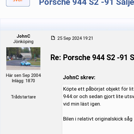
Porsche 944 S2 -91 Sälj
JohnC
25 Sep 2024 19:21
Jönköping
Re: Porsche 944 S2 -91
Här sen Sep 2004
JohnC skrev:
Inlägg: 1870
Köpte ett påbörjat objekt för li
944:or och sedan gjort lite utsv
Trådstartare
vid min läst igen.
Bilen i relativt originalskick såg