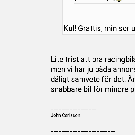
Kul! Grattis, min ser u
Lite trist att bra racingbi
men vi har ju båda annon
dåligt samvete för det. 
snabbare bil för mindre pe
_________________
John Carlsson
________________________