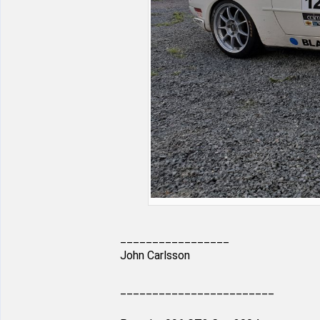
_________________
John Carlsson
________________________