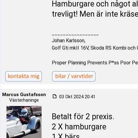
Hamburgare och något alk
trevligt! Men är inte kräs
_________________
Johan Karlsson,
Golf Gti mkII 16V, Skoda RS Kombi och 
Proper Planning Prevents P*ss Poor P
Marcus Gustafsson
03 Okt 2024 20:41
Västerhaninge
Betalt för 2 prexis.
2 X hamburgare
1 X bärs