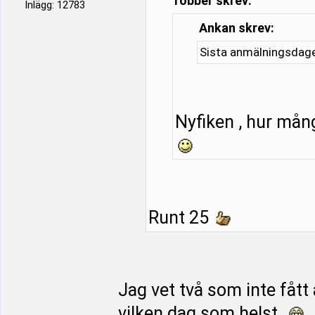
robber skrev:
Inlägg: 12783
Ankan skrev:
Sista anmälningsdage
Nyfiken , hur mång
Runt 25
Jag vet två som inte fått
vilken dag som helst.