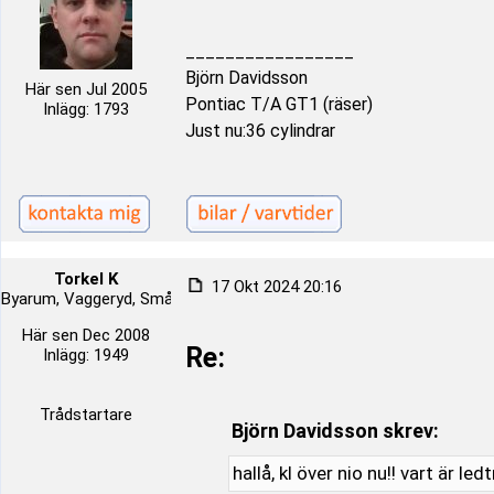
_________________
Björn Davidsson
Här sen Jul 2005
Pontiac T/A GT1 (räser)
Inlägg: 1793
Just nu:36 cylindrar
Torkel K
17 Okt 2024 20:16
Byarum, Vaggeryd, Småland, Sverige
Här sen Dec 2008
Re:
Inlägg: 1949
Trådstartare
Björn Davidsson skrev:
hallå, kl över nio nu!! vart är le