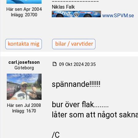
Niklas Falk
Här sen Apr 2004
Inlägg: 20700
www.SPVM.se
carl.josefsson
09 Okt 2024 20:35
Göteborg
spännande!!!!!!
bur över flak........
Här sen Jul 2008
Inlägg: 1670
låter som att något saknar 
/C