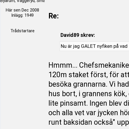
Byarum, Vaggeryd, Småland, Sverige
Här sen Dec 2008
Re:
Inlägg: 1949
Trådstartare
David89 skrev:
Nu är jag GALET nyfiken på vad 
Hmmm... Chefsmekanikern
120m staket först, för at
besöka grannarna. Vi hade 
hus bort, i grannens kök,
lite pinsamt. Ingen blev d
och alla vet var jycken h
runt baksidan också" uppåt