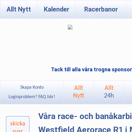
Allt Nytt
Kalender
Racerbanor
Tack till alla våra trogna sponso
Allt
Allt
Skapa Konto
Nytt
24h
Loginproblem? FAQ här!
Våra race- och banåkarb
Westfield Aerorace R1 i