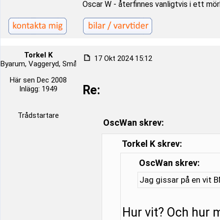
Oscar W - återfinnes vanligtvis i ett m
Torkel K
17 Okt 2024 15:12
Byarum, Vaggeryd, Småland, Sverige
Här sen Dec 2008
Re:
Inlägg: 1949
Trådstartare
OscWan skrev:
Torkel K skrev:
OscWan skrev:
Jag gissar på en vit
Hur vit? Och hur