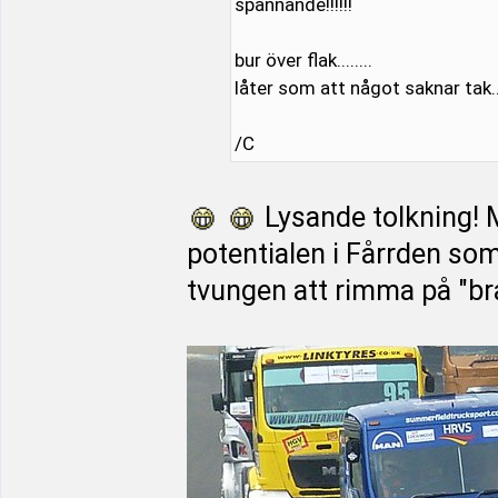
spännande!!!!!!
bur över flak........
låter som att något saknar tak...
/C
Lysande tolkning! M
potentialen i Fårrden so
tvungen att rimma på "br