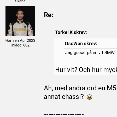
Skåne
Re:
Torkel K skrev:
Här sen Apr 2023
OscWan skrev:
Inlägg: 602
Jag gissar på en vit BMW.
Hur vit? Och hur my
Ah, med andra ord en M54
annat chassi?
_________________