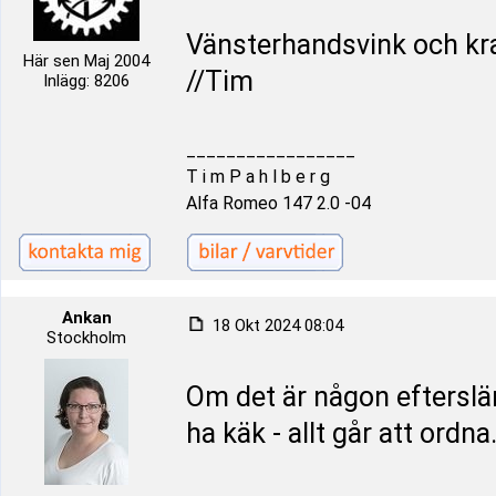
Vänsterhandsvink och k
Här sen Maj 2004
//Tim
Inlägg: 8206
_________________
T i m P a h l b e r g
Alfa Romeo 147 2.0 -04
Ankan
18 Okt 2024 08:04
Stockholm
Om det är någon efterslä
ha käk - allt går att ordna