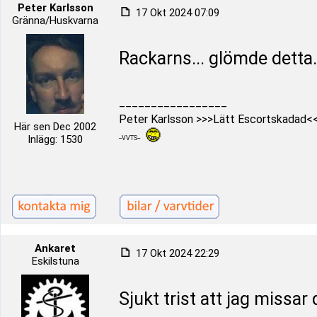
Peter Karlsson
17 Okt 2024 07:09
Gränna/Huskvarna
Rackarns... glömde detta..
_________________
Peter Karlsson >>>Lätt Escortskadad<
Här sen Dec 2002
Inlägg: 1530
--VVTS--
Ankaret
17 Okt 2024 22:29
Eskilstuna
Sjukt trist att jag missar