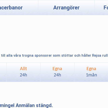
acerbanor
Arrangörer
F
 till alla våra trogna sponsorer som stöttar och håller Rejsa rul
Allt
Egna
Egna
24h
24h
1mån
 mingel Anmälan stängd.