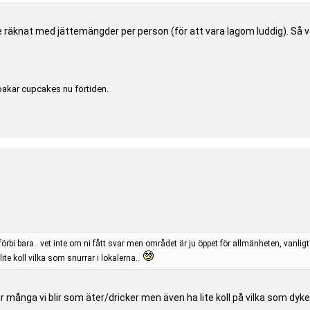
nte räknat med jättemängder per person (för att vara lagom luddig). Så v
bakar cupcakes nu förtiden.
örbi bara.. vet inte om ni fått svar men området är ju öppet för allmänheten, vanligt
lite koll vilka som snurrar i lokalerna..
r många vi blir som äter/dricker men även ha lite koll på vilka som dyke