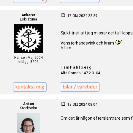
Ankaret
17 Okt 2024 22:29
Eskilstuna
Sjukt trist att jag missar detta! Hoppas
Vänsterhandsvink och kram
//Tim
Här sen Maj 2004
_________________
Inlägg: 8206
T i m P a h l b e r g
Alfa Romeo 147 2.0 -04
Ankan
18 Okt 2024 08:04
Stockholm
Om det är någon eftersläntrare som for
_________________