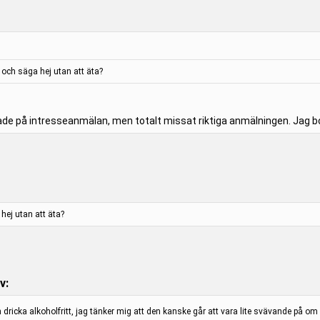
i och säga hej utan att äta?
e på intresseanmälan, men totalt missat riktiga anmälningen. Jag bor
 hej utan att äta?
v:
ricka alkoholfritt, jag tänker mig att den kanske går att vara lite svävande på om det 