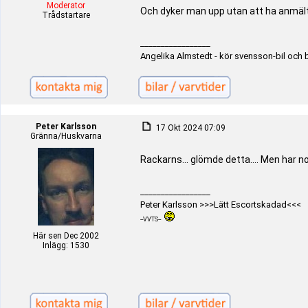
Moderator
Och dyker man upp utan att ha anmält
Trådstartare
_________________
Angelika Almstedt - kör svensson-bil och 
Peter Karlsson
17 Okt 2024 07:09
Gränna/Huskvarna
Rackarns... glömde detta.... Men har nog
_________________
Peter Karlsson >>>Lätt Escortskadad<<<
--VVTS--
Här sen Dec 2002
Inlägg: 1530