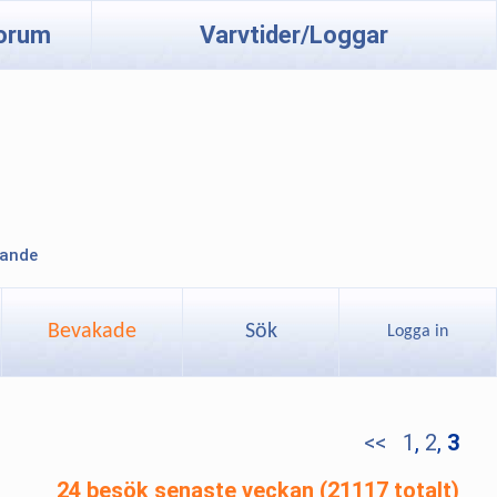
orum
Varvtider/Loggar
lande
Bevakade
Sök
Logga in
<<
1
,
2
,
3
24 besök senaste veckan (21117 totalt)