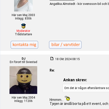
Angelika Almstedt - kör svensson-bil och 
Här sen Maj 2003
Inlägg: 8306
Moderator
Trådstartare
DJ
18 Okt 2024 08:15
En förort till Sviestad
Re:
Ankan skrev:
Om det är någon eftersläntrare som
Här sen Maj 2004
Hmmm...
Inlägg: 11206
Tjejen är ändå borta på ett event, och j