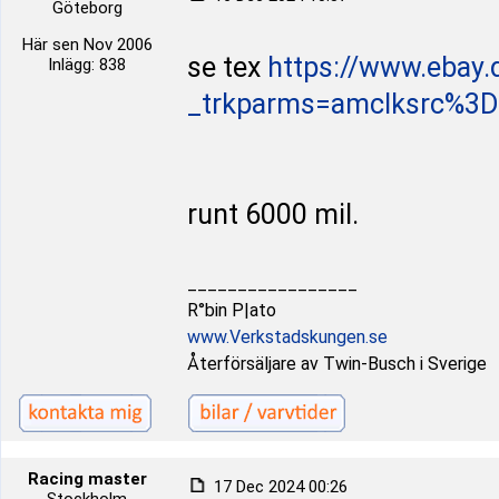
Göteborg
Här sen Nov 2006
se tex
https://www.ebay
Inlägg: 838
_trkparms=amclksrc%3DIT
runt 6000 mil.
_________________
R°bin P|ato
www.Verkstadskungen.se
Återförsäljare av Twin-Busch i Sverige
Racing master
17 Dec 2024 00:26