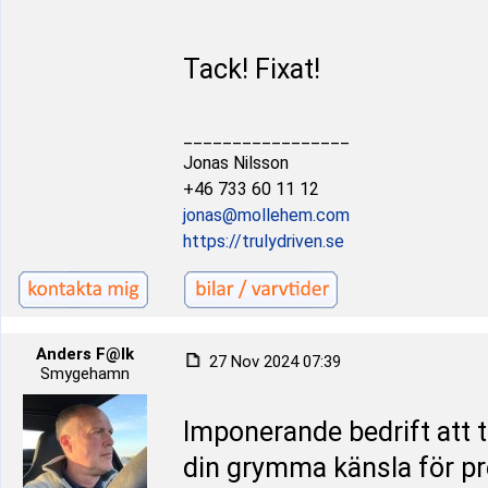
Tack! Fixat!
_________________
Jonas Nilsson
+46 733 60 11 12
jonas@mollehem.com
https://trulydriven.se
Anders F@lk
27 Nov 2024 07:39
Smygehamn
Imponerande bedrift att 
din grymma känsla för pre