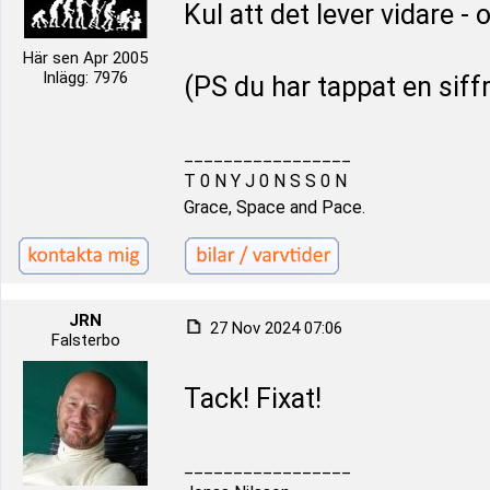
Kul att det lever vidare - o
Här sen Apr 2005
Inlägg: 7976
(PS du har tappat en siff
_________________
T 0 N Y J 0 N S S 0 N
Grace, Space and Pace.
JRN
27 Nov 2024 07:06
Falsterbo
Tack! Fixat!
_________________