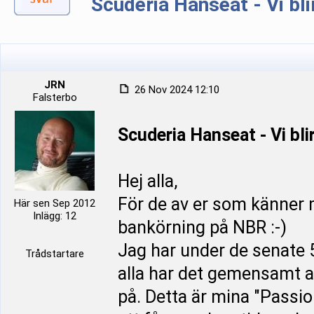
Scuderia Hanseat - Vi bli
JRN
26 Nov 2024 12:10
Falsterbo
Scuderia Hanseat - Vi bli
Hej alla,
För de av er som känner m
Här sen Sep 2012
Inlägg: 12
bankörning på NBR :-)
Jag har under de senate 
Trådstartare
alla har det gemensamt att
på. Detta är mina "Passi