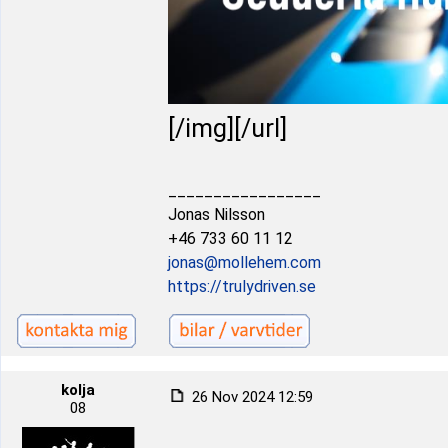
[/img][/url]
_________________
Jonas Nilsson
+46 733 60 11 12
jonas@mollehem.com
https://trulydriven.se
kolja
26 Nov 2024 12:59
08