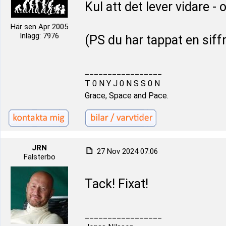
Kul att det lever vidare - o
Här sen Apr 2005
Inlägg: 7976
(PS du har tappat en siff
_________________
T 0 N Y J 0 N S S 0 N
Grace, Space and Pace.
JRN
27 Nov 2024 07:06
Falsterbo
Tack! Fixat!
_________________