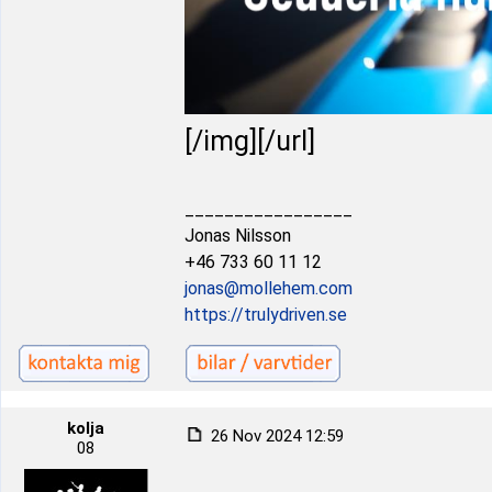
[/img][/url]
_________________
Jonas Nilsson
+46 733 60 11 12
jonas@mollehem.com
https://trulydriven.se
kolja
26 Nov 2024 12:59
08