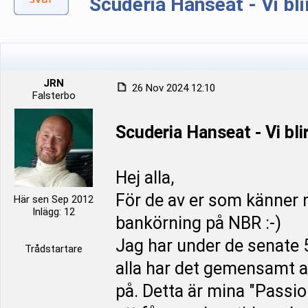
Scuderia Hanseat - Vi bli
JRN
26 Nov 2024 12:10
Falsterbo
Scuderia Hanseat - Vi bli
Hej alla,
För de av er som känner m
Här sen Sep 2012
Inlägg: 12
bankörning på NBR :-)
Jag har under de senate 
Trådstartare
alla har det gemensamt att
på. Detta är mina "Passi