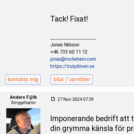
Tack! Fixat!
_________________
Jonas Nilsson
+46 733 60 11 12
jonas@mollehem.com
https://trulydriven.se
Anders F@lk
27 Nov 2024 07:39
Smygehamn
Imponerande bedrift att 
din grymma känsla för pre