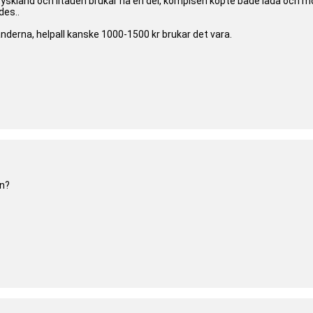
y tyskland och litauen brukar ha en del, kompisen köpte både låda och m
des..
 länderna, helpall kanske 1000-1500 kr brukar det vara.
ån?