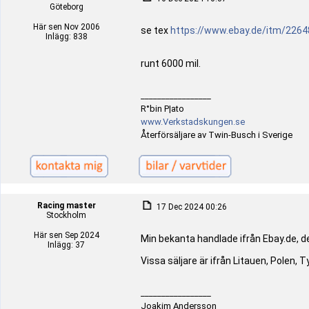
Göteborg
Här sen Nov 2006
se tex
https://www.ebay.de/itm/226
Inlägg: 838
runt 6000 mil.
_________________
R°bin P|ato
www.Verkstadskungen.se
Återförsäljare av Twin-Busch i Sverige
Racing master
17 Dec 2024 00:26
Stockholm
Här sen Sep 2024
Min bekanta handlade ifrån Ebay.de, de
Inlägg: 37
Vissa säljare är ifrån Litauen, Polen, T
_________________
Joakim Andersson