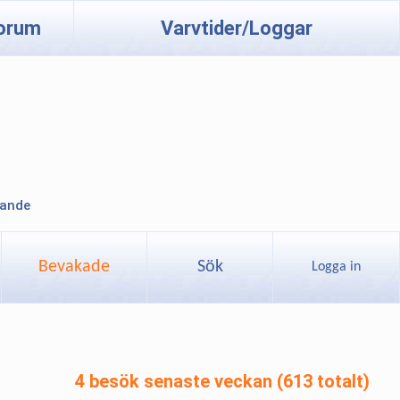
orum
Varvtider/Loggar
lande
Bevakade
Sök
Logga in
4 besök senaste veckan (613 totalt)