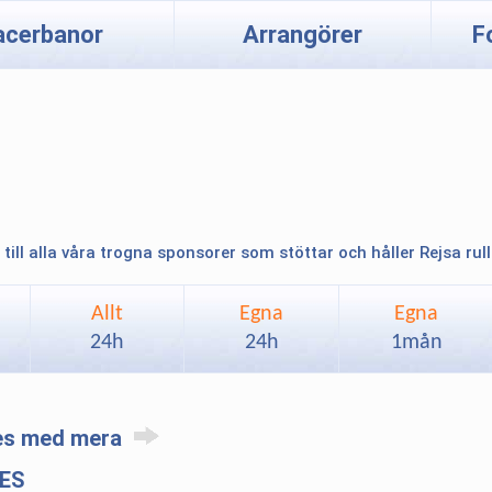
acerbanor
Arrangörer
F
 till alla våra trogna sponsorer som stöttar och håller Rejsa rul
Allt
Egna
Egna
24h
24h
1mån
res med mera
KES