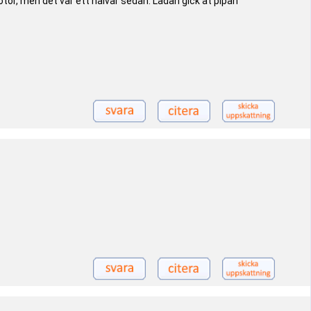
otor, men det var ett halvår sedan. Lådan gick åt pipan