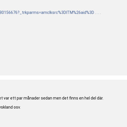
480156676
?_trkparms=amclksrc%3DITM%26aid%3D . . . .
t var ett par månader sedan men det finns en hel del där.
yskland osv.