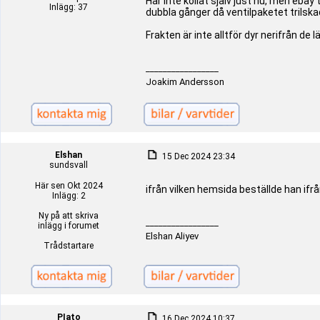
Har inte kollat själv just nu, men eba
Inlägg: 37
dubbla gånger då ventilpaketet trilska
Frakten är inte alltför dyr nerifrån de
_________________
Joakim Andersson
Elshan
15 Dec 2024 23:34
sundsvall
Här sen Okt 2024
ifrån vilken hemsida beställde han ifr
Inlägg: 2
Ny på att skriva
_________________
inlägg i forumet
Elshan Aliyev
Trådstartare
PIato
16 Dec 2024 10:37