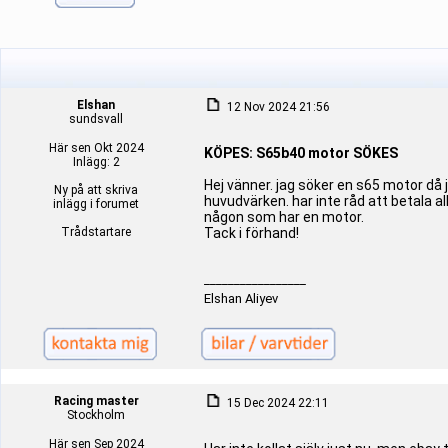
Elshan
12 Nov 2024 21:56
sundsvall
Här sen Okt 2024
KÖPES: S65b40 motor SÖKES
Inlägg: 2
Hej vänner. jag söker en s65 motor då ja
Ny på att skriva
huvudvärken. har inte råd att betala a
inlägg i forumet
någon som har en motor.
Trådstartare
Tack i förhand!
_________________
Elshan Aliyev
Racing master
15 Dec 2024 22:11
Stockholm
Här sen Sep 2024