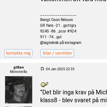
_________________
Bengt Gson Nilsson
GR Yaris -21 ...gottgry
924S -86 ...pcsr #924
911 -74 ...gul
@lagteknik på instagram
gtBen
04 Jan 2025 22:35
Mönsterås
"Det blir inga krav på Mi
klass8 - blev svaret på mi