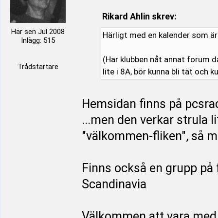
Rikard Ahlin skrev:
Här sen Jul 2008
Härligt med en kalender som är u
Inlägg: 515
(Har klubben nåt annat forum d
Trådstartare
lite i 8A, bör kunna bli tät och k
Hemsidan finns på pcsrac
...men den verkar strula l
"välkommen-fliken", så mi
Finns också en grupp på
Scandinavia
Välkommen att vara med