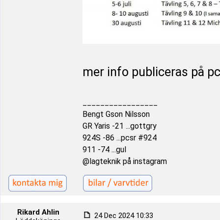
mer info publiceras på p
_________________
Bengt Gson Nilsson
GR Yaris -21 ...gottgry
924S -86 ...pcsr #924
911 -74 ...gul
@lagteknik på instagram
Rikard Ahlin
24 Dec 2024 10:33