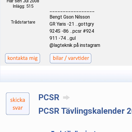
Här sen Jul 2008
Inlägg: 515
_________________
Bengt Gson Nilsson
Trådstartare
GR Yaris -21 ...gottgry
924S -86 ...pcsr #924
911 -74 ...gul
@lagteknik på instagram
PCSR
PCSR Tävlingskalender 