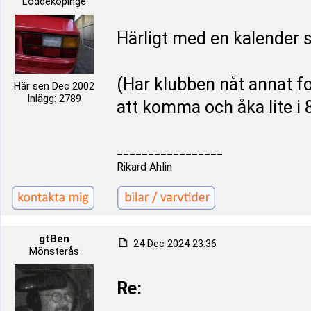
Löddeköpinge
Härligt med en kalender so
(Har klubben nåt annat f
Här sen Dec 2002
Inlägg: 2789
att komma och åka lite i 8
_________________
Rikard Ahlin
gtBen
24 Dec 2024 23:36
Mönsterås
Re: