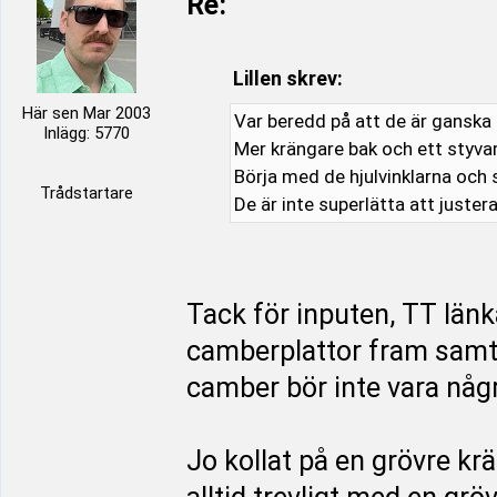
Re:
Lillen skrev:
Här sen Mar 2003
Var beredd på att de är ganska
Inlägg: 5770
Mer krängare bak och ett styva
Börja med de hjulvinklarna och 
Trådstartare
De är inte superlätta att juster
Tack för inputen, TT lä
camberplattor fram samt 
camber bör inte vara någ
Jo kollat på en grövre kr