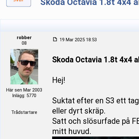
Skoda Octavia 1.8t 4x4 a
robber
19 Mar 2025 18:53
08
Skoda Octavia 1.8t 4x4 a
Hej!
Här sen Mar 2003
Inlägg: 5770
Suktat efter en S3 ett ta
eller dyrt skräp.
Trådstartare
Satt och slösurfade på F
mitt huvud.