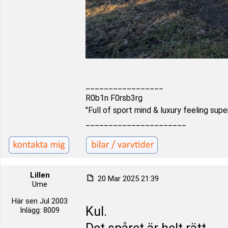
_________________
R0b1n F0rsb3rg
"Full of sport mind & luxury feeling supe
______________________
Lillen
20 Mar 2025 21:39
Ume
Här sen Jul 2003
Kul.
Inlägg: 8009