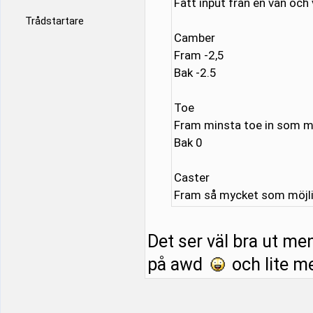
Fått input från en vän och 
Trådstartare
Camber
Fram -2,5
Bak -2.5
Toe
Fram minsta toe in som mö
Bak 0
Caster
Fram så mycket som möjl
Det ser väl bra ut men
på awd
och lite m