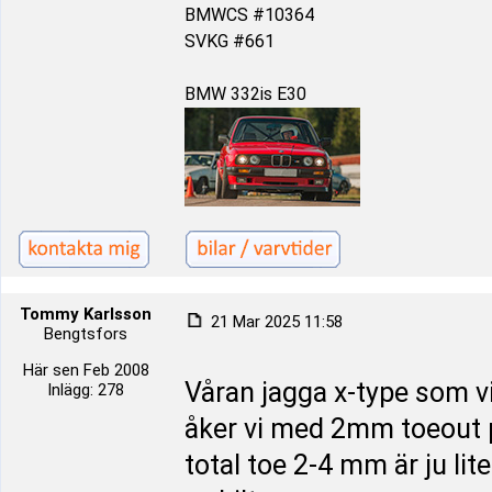
BMWCS #10364
SVKG #661
BMW 332is E30
Tommy Karlsson
21 Mar 2025 11:58
Bengtsfors
Här sen Feb 2008
Våran jagga x-type som v
Inlägg: 278
åker vi med 2mm toeout p
total toe 2-4 mm är ju lit