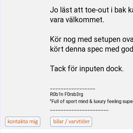
Jo läst att toe-out i bak 
vara välkommet.
Kör nog med setupen ovan 
kört denna spec med go
Tack för inputen dock.
_________________
R0b1n F0rsb3rg
"Full of sport mind & luxury feeling supe
______________________