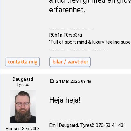
alltid trevligt med en grö
erfarenhet.
_________________
R0b1n F0rsb3rg
"Full of sport mind & luxury feeling supe
______________________
Daugaard
24 Mar 2025 09:48
Tyresö
Heja heja!
_________________
Emil Daugaard, Tyresö 070-53 41 431
Här sen Sep 2008