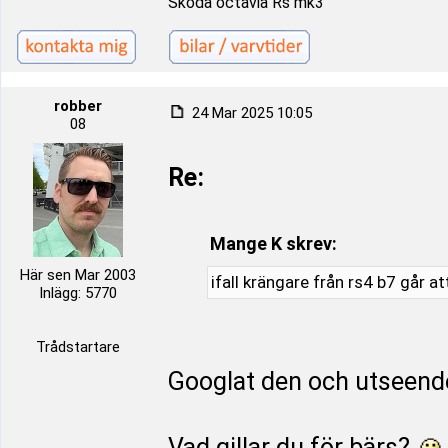
Skoda octavia Rs mk3
robber
24 Mar 2025 10:05
08
Re:
Mange K skrev:
Här sen Mar 2003
ifall krängare från rs4 b7 går a
Inlägg: 5770
Trådstartare
Googlat den och utseende
Vad gillar du för bärs?