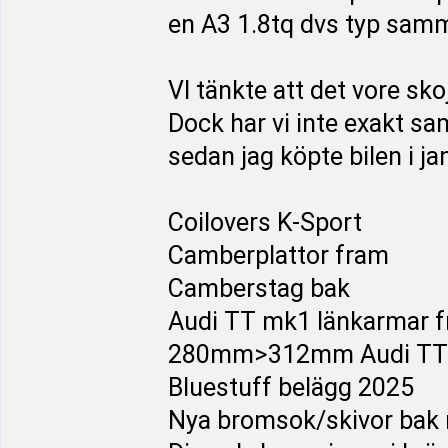
en A3 1.8tq dvs typ sam
VI tänkte att det vore sko
Dock har vi inte exakt s
sedan jag köpte bilen i ja
Coilovers K-Sport
Camberplattor fram
Camberstag bak
Audi TT mk1 länkarmar fr
280mm>312mm Audi TT b
Bluestuff belägg 2025
Nya bromsok/skivor bak