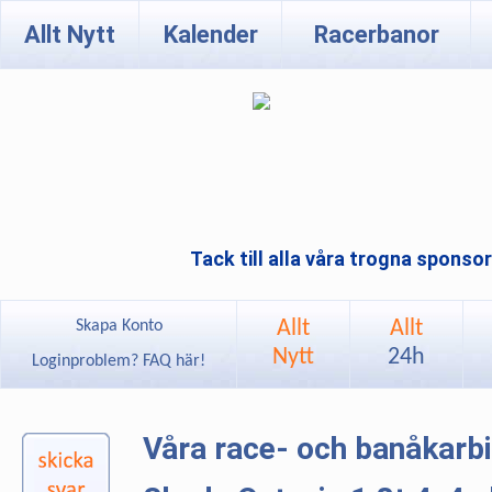
Allt Nytt
Kalender
Racerbanor
Tack till alla våra trogna sponso
Allt
Allt
Skapa Konto
Nytt
24h
Loginproblem? FAQ här!
Våra race- och banåkarb