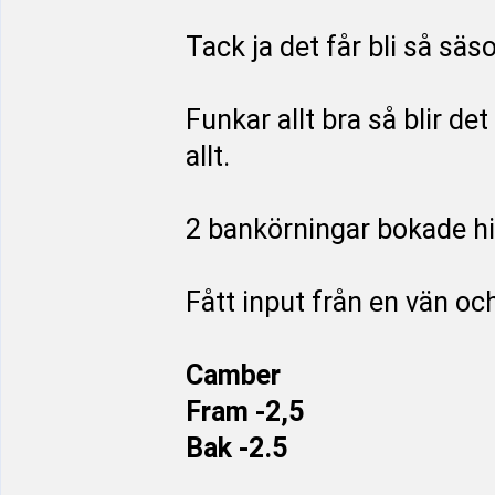
Tack ja det får bli så sä
Funkar allt bra så blir d
allt.
2 bankörningar bokade hit
Fått input från en vän oc
Camber
Fram -2,5
Bak -2.5