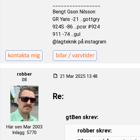
_________________
Bengt Gson Nilsson
GR Yaris -21 ...gottgry
924S -86 ...pcsr #924
911 -74 ...gul
@lagteknik på instagram
robber
21 Mar 2025 13:48
08
Re:
gtBen skrev:
Här sen Mar 2003
robber skrev:
Inlägg: 5770