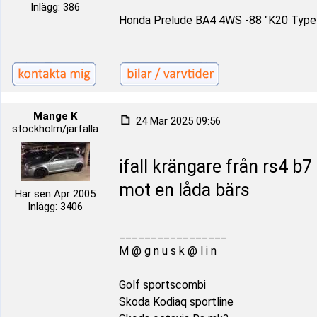
Inlägg: 386
Honda Prelude BA4 4WS -88 "K20 Type
Mange K
24 Mar 2025 09:56
stockholm/järfälla
ifall krängare från rs4 b7
mot en låda bärs
Här sen Apr 2005
Inlägg: 3406
_________________
M @ g n u s k @ l i n
Golf sportscombi
Skoda Kodiaq sportline