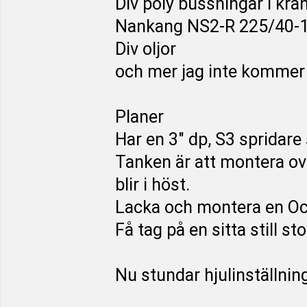
Div poly bussningar i krä
Nankang NS2-R 225/40-
Div oljor
och mer jag inte kommer 
Planer
Har en 3" dp, S3 spridar
Tanken är att montera o
blir i höst.
Lacka och montera en Oct
Få tag på en sitta still sto
Nu stundar hjulinställnin