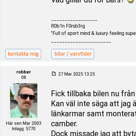
_________________
R0b1n F0rsb3rg
"Full of sport mind & luxury feeling supe
______________________
robber
27 Mar 2025 13:25
08
Fick tillbaka bilen nu frå
Kan väl inte säga att jag
länkarmar samt monterat 
camber.
Här sen Mar 2003
Inlägg: 5770
Dock missade jag att byt