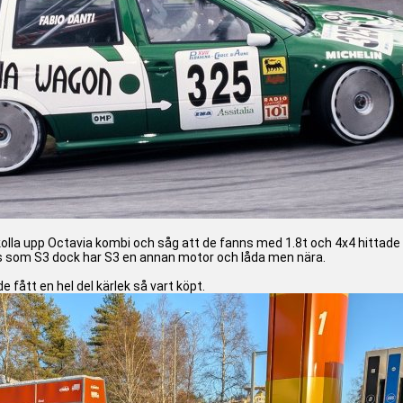
 kolla upp Octavia kombi och såg att de fanns med 1.8t och 4x4 hittade 
is som S3 dock har S3 en annan motor och låda men nära.
 fått en hel del kärlek så vart köpt.