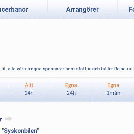
acerbanor
Arrangörer
F
 till alla våra trogna sponsorer som stöttar och håller Rejsa rul
Allt
Egna
Egna
24h
24h
1mån
ar
 "Syskonbilen"