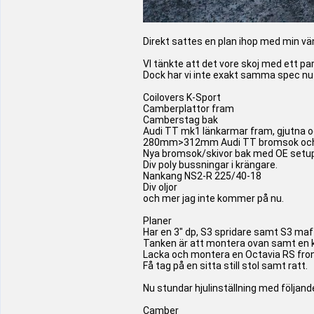
Direkt sattes en plan ihop med min 
VI tänkte att det vore skoj med ett par
Dock har vi inte exakt samma spec nu m
Coilovers K-Sport
Camberplattor fram
Camberstag bak
Audi TT mk1 länkarmar fram, gjutna o
280mm>312mm Audi TT bromsok och hå
Nya bromsok/skivor bak med OE setu
Div poly bussningar i krängare.
Nankang NS2-R 225/40-18
Div oljor
och mer jag inte kommer på nu.
Planer
Har en 3" dp, S3 spridare samt S3 maf
Tanken är att montera ovan samt en k
Lacka och montera en Octavia RS fron
Få tag på en sitta still stol samt ratt.
Nu stundar hjulinställning med följand
Camber