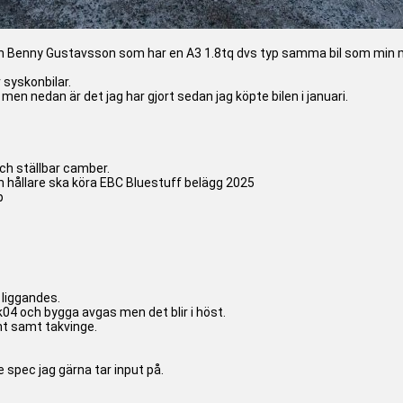
vän Benny Gustavsson som har en A3 1.8tq dvs typ samma bil som min
 syskonbilar.
en nedan är det jag har gjort sedan jag köpte bilen i januari.
ch ställbar camber.
llare ska köra EBC Bluestuff belägg 2025
p
 liggandes.
04 och bygga avgas men det blir i höst.
t samt takvinge.
e spec jag gärna tar input på.