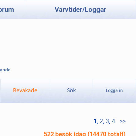
orum
Varvtider/Loggar
lande
Bevakade
Sök
Logga in
1
,
2
,
3
,
4
>>
522 besök idag (14470 totalt)