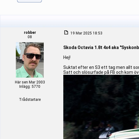
robber
19 Mar 2025 18:53
08
Skoda Octavia 1.8t 4x4 aka "Syskonb
Hej!
Suktat efter en S3 ett tag men allt so
Satt och slösurfade på FB och kom öve
Här sen Mar 2003
Inlägg: 5770
Trådstartare