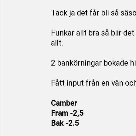
Tack ja det får bli så sä
Funkar allt bra så blir d
allt.
2 bankörningar bokade hit
Fått input från en vän oc
Camber
Fram -2,5
Bak -2.5