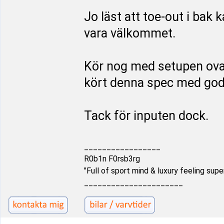
Jo läst att toe-out i bak 
vara välkommet.
Kör nog med setupen ovan 
kört denna spec med go
Tack för inputen dock.
_________________
R0b1n F0rsb3rg
"Full of sport mind & luxury feeling supe
______________________