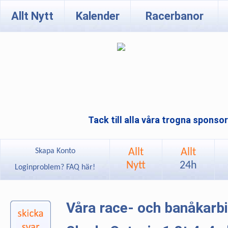
Allt Nytt
Kalender
Racerbanor
Tack till alla våra trogna sponso
Allt
Allt
Skapa Konto
Nytt
24h
Loginproblem? FAQ här!
Våra race- och banåkarb