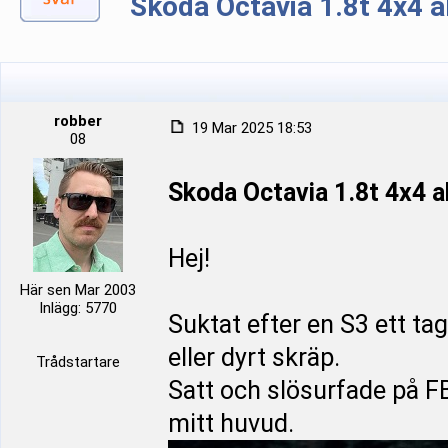
Skoda Octavia 1.8t 4x4 a
robber
19 Mar 2025 18:53
08
Skoda Octavia 1.8t 4x4 a
Hej!
Här sen Mar 2003
Inlägg: 5770
Suktat efter en S3 ett ta
eller dyrt skräp.
Trådstartare
Satt och slösurfade på F
mitt huvud.