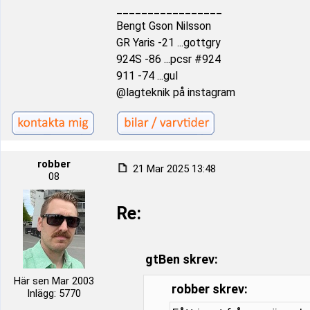
_________________
Bengt Gson Nilsson
GR Yaris -21 ...gottgry
924S -86 ...pcsr #924
911 -74 ...gul
@lagteknik på instagram
robber
21 Mar 2025 13:48
08
Re:
gtBen skrev:
Här sen Mar 2003
robber skrev:
Inlägg: 5770