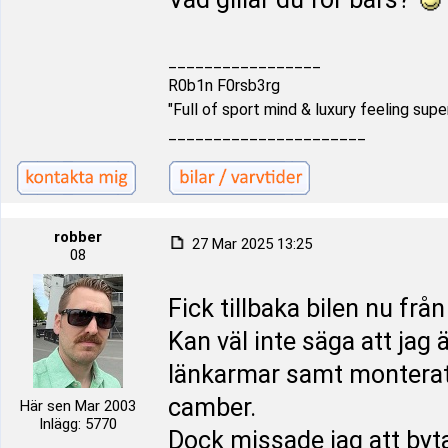
_________________
R0b1n F0rsb3rg
"Full of sport mind & luxury feeling supe
______________________
robber
27 Mar 2025 13:25
08
Fick tillbaka bilen nu frå
Kan väl inte säga att jag
länkarmar samt monterat 
camber.
Här sen Mar 2003
Inlägg: 5770
Dock missade jag att byt