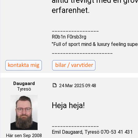
alltid trevligt med en grö
erfarenhet.
_________________
R0b1n F0rsb3rg
"Full of sport mind & luxury feeling supe
______________________
Daugaard
24 Mar 2025 09:48
Tyresö
Heja heja!
_________________
Emil Daugaard, Tyresö 070-53 41 431
Här sen Sep 2008