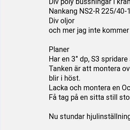
Div poly bussningar i krä
Nankang NS2-R 225/40-
Div oljor
och mer jag inte kommer 
Planer
Har en 3" dp, S3 spridar
Tanken är att montera o
blir i höst.
Lacka och montera en Oct
Få tag på en sitta still sto
Nu stundar hjulinställnin