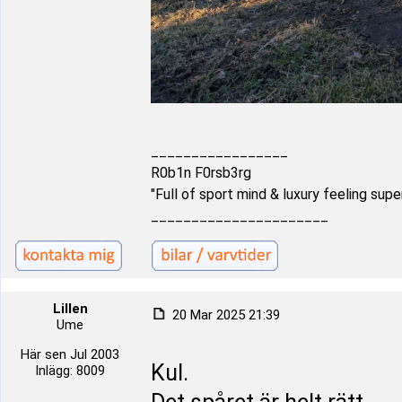
_________________
R0b1n F0rsb3rg
"Full of sport mind & luxury feeling supe
______________________
Lillen
20 Mar 2025 21:39
Ume
Här sen Jul 2003
Kul.
Inlägg: 8009