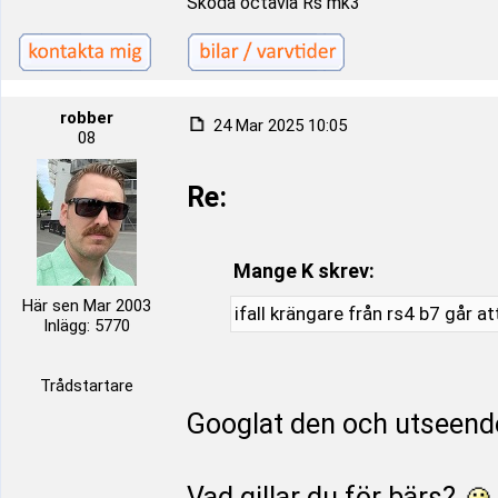
Skoda octavia Rs mk3
robber
24 Mar 2025 10:05
08
Re:
Mange K skrev:
Här sen Mar 2003
ifall krängare från rs4 b7 går a
Inlägg: 5770
Trådstartare
Googlat den och utseende
Vad gillar du för bärs?