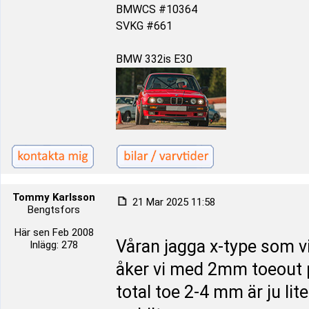
BMWCS #10364
SVKG #661
BMW 332is E30
Tommy Karlsson
21 Mar 2025 11:58
Bengtsfors
Här sen Feb 2008
Våran jagga x-type som v
Inlägg: 278
åker vi med 2mm toeout p
total toe 2-4 mm är ju lit