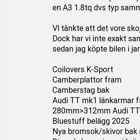
en A3 1.8tq dvs typ sam
VI tänkte att det vore sko
Dock har vi inte exakt s
sedan jag köpte bilen i ja
Coilovers K-Sport
Camberplattor fram
Camberstag bak
Audi TT mk1 länkarmar fr
280mm>312mm Audi TT b
Bluestuff belägg 2025
Nya bromsok/skivor bak