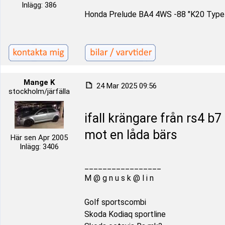
Inlägg: 386
Honda Prelude BA4 4WS -88 "K20 Type
Mange K
24 Mar 2025 09:56
stockholm/järfälla
ifall krängare från rs4 b7
mot en låda bärs
Här sen Apr 2005
Inlägg: 3406
_________________
M @ g n u s k @ l i n
Golf sportscombi
Skoda Kodiaq sportline