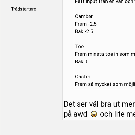
Fått input från en vän och 
Trådstartare
Camber
Fram -2,5
Bak -2.5
Toe
Fram minsta toe in som mö
Bak 0
Caster
Fram så mycket som möjl
Det ser väl bra ut men
på awd
och lite m