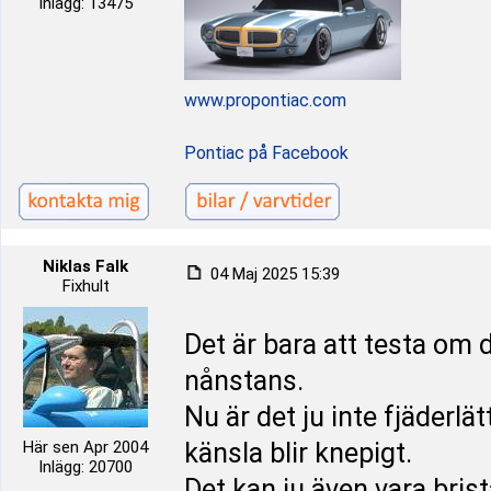
Inlägg: 13475
www.propontiac.com
Pontiac på Facebook
Niklas Falk
04 Maj 2025 15:39
Fixhult
Det är bara att testa om d
nånstans.
Nu är det ju inte fjäderl
Här sen Apr 2004
känsla blir knepigt.
Inlägg: 20700
Det kan ju även vara bris