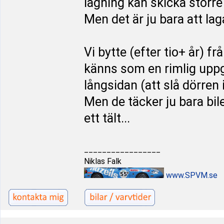
lagning kan skicka större 
Men det är ju bara att la
Vi bytte (efter tio+ år) frå
känns som en rimlig uppg
långsidan (att slå dörren 
Men de täcker ju bara bil
ett tält...
_________________
Niklas Falk
www.SPVM.se