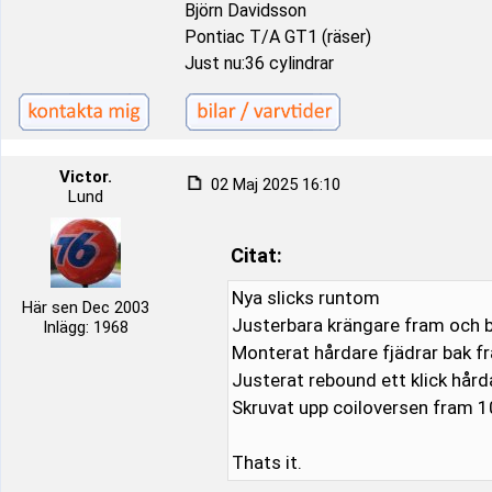
Björn Davidsson
Pontiac T/A GT1 (räser)
Just nu:36 cylindrar
Victor.
02 Maj 2025 16:10
Lund
Citat:
Nya slicks runtom
Här sen Dec 2003
Justerbara krängare fram och b
Inlägg: 1968
Monterat hårdare fjädrar bak frå
Justerat rebound ett klick hårda
Skruvat upp coiloversen fram 1
Thats it.