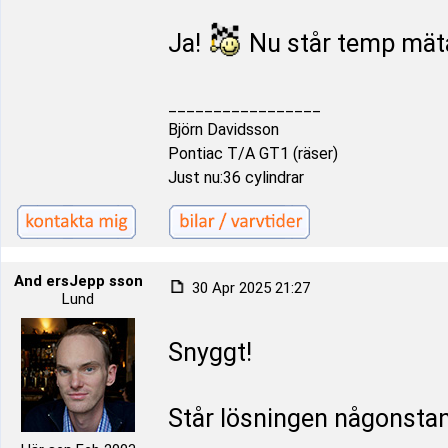
Ja!
Nu står temp mätar
_________________
Björn Davidsson
Pontiac T/A GT1 (räser)
Just nu:36 cylindrar
And ersJepp sson
30 Apr 2025 21:27
Lund
Snyggt!
Står lösningen någonstan