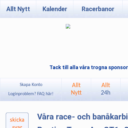
Allt Nytt
Kalender
Racerbanor
Tack till alla våra trogna sponso
Allt
Allt
Skapa Konto
Nytt
24h
Loginproblem? FAQ här!
Våra race- och banåkarb