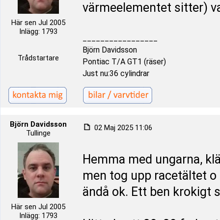
värmeelementet sitter) v
Här sen Jul 2005
Inlägg: 1793
_________________
Björn Davidsson
Trådstartare
Pontiac T/A GT1 (räser)
Just nu:36 cylindrar
Björn Davidsson
02 Maj 2025 11:06
Tullinge
Hemma med ungarna, klä
men tog upp racetältet o
ändå ok. Ett ben krokigt s
Här sen Jul 2005
Inlägg: 1793