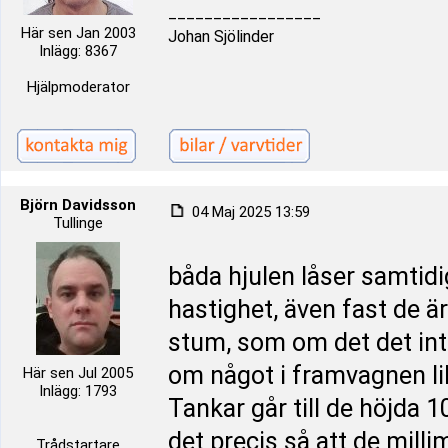
_________________
Här sen Jan 2003
Johan Sjölinder
Inlägg: 8367
Hjälpmoderator
Björn Davidsson
04 Maj 2025 13:59
Tullinge
båda hjulen låser samtidig
hastighet, även fast de ä
stum, som om det det int
om något i framvagnen li
Här sen Jul 2005
Inlägg: 1793
Tankar går till de höjd
det precis så att de mill
Trådstartare