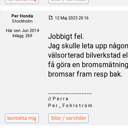
Per Honda
12 Maj 2025 20:16
Stockholm
Här sen Jun 2014
Jobbigt fel.
Inlägg: 269
Jag skulle leta upp någ
välsorterad bilverkstad 
få göra en bromsmätning s
bromsar fram resp bak.
_________________
// P e r r a
P e r _ F o h l s t r ö m