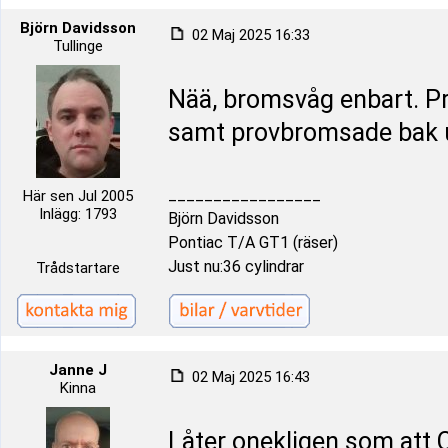
Björn Davidsson
02 Maj 2025 16:33
Tullinge
Nää, bromsvåg enbart. P
samt provbromsade bak ut
_________________
Här sen Jul 2005
Inlägg: 1793
Björn Davidsson
Pontiac T/A GT1 (räser)
Just nu:36 cylindrar
Trådstartare
Janne J
02 Maj 2025 16:43
Kinna
Låter onekligen som att C