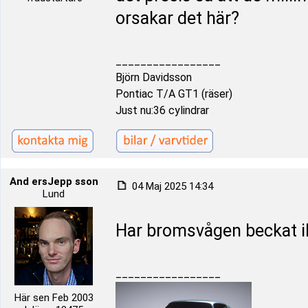
orsakar det här?
_________________
Björn Davidsson
Pontiac T/A GT1 (räser)
Just nu:36 cylindrar
And ersJepp sson
04 Maj 2025 14:34
Lund
Har bromsvågen beckat i
_________________
Här sen Feb 2003