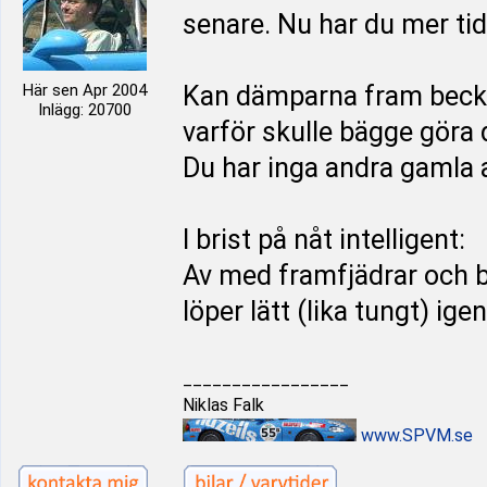
senare. Nu har du mer tid 
Här sen Apr 2004
Kan dämparna fram beckat
Inlägg: 20700
varför skulle bägge göra
Du har inga andra gamla at
I brist på nåt intelligent:
Av med framfjädrar och 
löper lätt (lika tungt) ig
_________________
Niklas Falk
www.SPVM.se